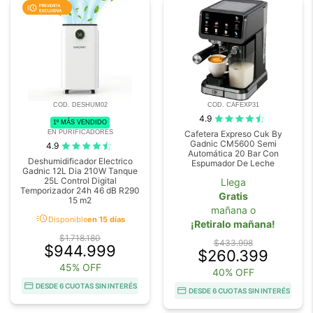
COD. DESHUM02
COD. CAFEXP31
4.9
1º MÁS VENDIDO
EN PURIFICADORES
Cafetera Expreso Cuk By
Gadnic CM5600 Semi
4.9
Automática 20 Bar Con
Deshumidificador Electrico
Espumador De Leche
Gadnic 12L Dia 210W Tanque
25L Control Digital
Llega
Temporizador 24h 46 dB R290
Gratis
15 m2
mañana o
acute
Disponible
en 15 días
¡Retiralo mañana!
$1.718.180
$433.998
$944.999
$260.399
45% OFF
40% OFF
DESDE 6 CUOTAS SIN INTERÉS
DESDE 6 CUOTAS SIN INTERÉS