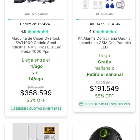
COD. MAQCOS09
COD. ALARMA01
Finaliza en:
05:46:44
Finaliza en:
05:46:44
4.9
4.8
Máquina de Coser Overlock
Kit Alarma Domiciliaria Gadnic
SW11000 Gadnic Semi
Inalámbrica GSM Con Pantalla
Industrial 4 y 3 Hilos Luz Led
LED
Pedal 1000 Ppm
Llega
Llega entre el
Gratis
11/ago
mañana o
y el
¡Retiralo mañana!
14/ago
$425.664
$191.549
$796.887
$358.599
55% OFF
55% OFF
DESDE 6 CUOTAS SIN INTERÉS
DESDE 6 CUOTAS SIN INTERÉS