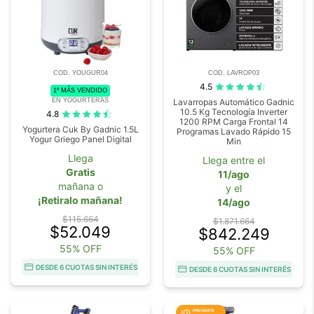
COD. YOUGUR04
COD. LAVROP03
4.5
1º MÁS VENDIDO
EN YOGURTERAS
Lavarropas Automático Gadnic
10.5 Kg Tecnología Inverter
4.8
1200 RPM Carga Frontal 14
Yogurtera Cuk By Gadnic 1.5L
Programas Lavado Rápido 15
Yogur Griego Panel Digital
Min
Llega
Llega entre el
Gratis
11/ago
mañana o
y el
¡Retiralo mañana!
14/ago
$115.664
$1.871.664
$52.049
$842.249
55% OFF
55% OFF
DESDE 6 CUOTAS SIN INTERÉS
DESDE 6 CUOTAS SIN INTERÉS