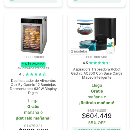
2 modelos
COD. DESHID13
COD. ROB0518X
4.5
1º MÁS VENDIDO
EN DESHIDRATADORES
Aspiradora Trapeadora Robot
Gadnic AC800 Con Base Carga
4.5
Mapeo Inteligente
Deshidratador de Alimentos
Cuk By Gadnic 12 Bandejas
Llega
Desmontables 630W Display
Gratis
Digital
mañana o
Llega
¡Retiralo mañana!
Gratis
$1.343.220
mañana o
$604.449
¡Retiralo mañana!
55% OFF
$1.475.331