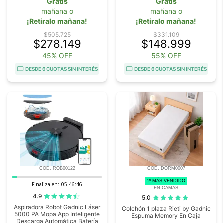
Gratis
Gratis
mañana o
mañana o
¡Retiralo mañana!
¡Retiralo mañana!
$505.725
$331.109
$278.149
$148.999
45% OFF
55% OFF
DESDE 6 CUOTAS SIN INTERÉS
DESDE 6 CUOTAS SIN INTERÉS
COD. ROB00122
COD. DORM0007
1º MÁS VENDIDO
Finaliza en:
05:46:44
EN CAMAS
4.9
5.0
Aspiradora Robot Gadnic Láser
Colchón 1 plaza Rieti by Gadnic
5000 PA Mopa App Inteligente
Espuma Memory En Caja
Descarga Automática Batería