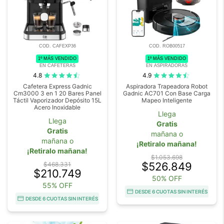
COD. CAFEXP36
COD. ROB00517
1º MÁS VENDIDO
1º MÁS VENDIDO
EN CAFETERAS
EN ASPIRADORAS
4.8
4.9
Cafetera Express Gadnic
Aspiradora Trapeadora Robot
Cm3000 3 en 1 20 Bares Panel
Gadnic AC701 Con Base Carga
Táctil Vaporizador Depósito 15L
Mapeo Inteligente
Acero Inoxidable
Llega
Llega
Gratis
Gratis
mañana o
mañana o
¡Retiralo mañana!
¡Retiralo mañana!
$1.053.698
$526.849
$468.331
$210.749
50% OFF
55% OFF
DESDE 6 CUOTAS SIN INTERÉS
DESDE 6 CUOTAS SIN INTERÉS