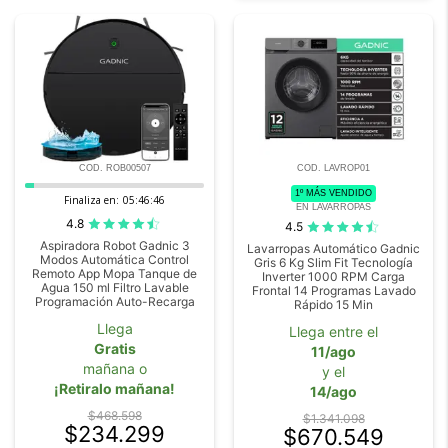
COD. ROB00507
COD. LAVROP01
1º MÁS VENDIDO
Finaliza en:
05:46:44
EN LAVARROPAS
4.8
4.5
Aspiradora Robot Gadnic 3
Lavarropas Automático Gadnic
Modos Automática Control
Gris 6 Kg Slim Fit Tecnología
Remoto App Mopa Tanque de
Inverter 1000 RPM Carga
Agua 150 ml Filtro Lavable
Frontal 14 Programas Lavado
Programación Auto-Recarga
Rápido 15 Min
Llega
Llega entre el
Gratis
11/ago
mañana o
y el
¡Retiralo mañana!
14/ago
$468.598
$1.341.098
$234.299
$670.549