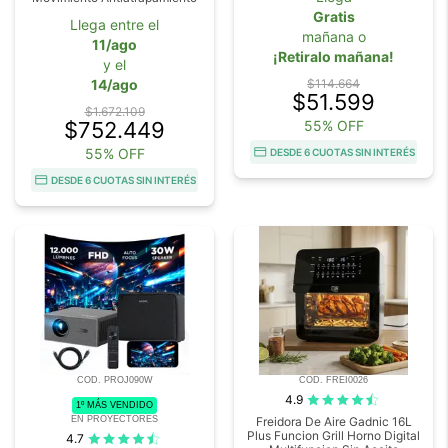
Gratis
Llega entre el
mañana o
11/ago
¡Retiralo mañana!
y el
14/ago
$114.664
$51.599
$1.672.109
$752.449
55% OFF
55% OFF
DESDE 6 CUOTAS SIN INTERÉS
DESDE 6 CUOTAS SIN INTERÉS
COD. PROJ090W
COD. FREI0026
4.9
1º MÁS VENDIDO
EN PROYECTORES
Freidora De Aire Gadnic 16L
Plus Funcion Grill Horno Digital
4.7