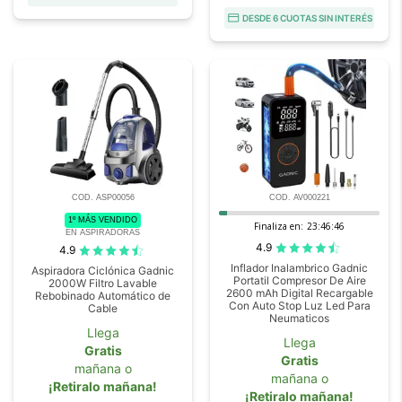
DESDE 6 CUOTAS SIN INTERÉS
COD. ASP00056
COD. AV000221
1º MÁS VENDIDO
Finaliza en:
23:46:44
EN ASPIRADORAS
4.9
4.9
Inflador Inalambrico Gadnic
Aspiradora Ciclónica Gadnic
Portatil Compresor De Aire
2000W Filtro Lavable
2600 mAh Digital Recargable
Rebobinado Automático de
Con Auto Stop Luz Led Para
Cable
Neumaticos
Llega
Llega
Gratis
Gratis
mañana o
mañana o
¡Retiralo mañana!
¡Retiralo mañana!