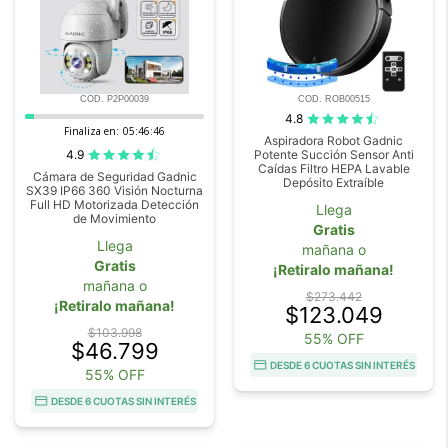
COD. P2P00039
COD. ROB00515
4.8
Finaliza en:
05:46:44
Aspiradora Robot Gadnic
4.9
Potente Succión Sensor Anti
Caídas Filtro HEPA Lavable
Cámara de Seguridad Gadnic
Depósito Extraíble
SX39 IP66 360 Visión Nocturna
Full HD Motorizada Detección
Llega
de Movimiento
Gratis
Llega
mañana o
Gratis
¡Retiralo mañana!
mañana o
$273.442
¡Retiralo mañana!
$123.049
$103.998
55% OFF
$46.799
DESDE 6 CUOTAS SIN INTERÉS
55% OFF
DESDE 6 CUOTAS SIN INTERÉS