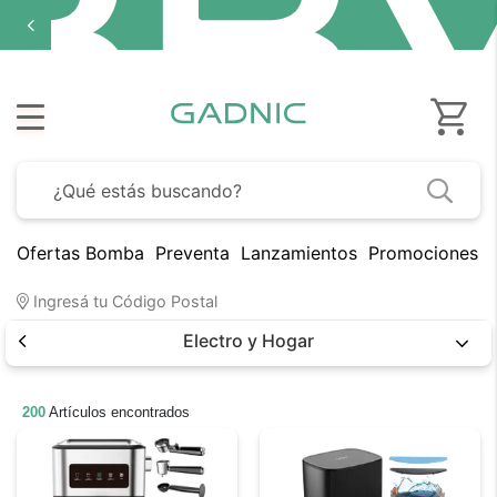
cuotas sin
Has
interés
en
seleccionados
Ofertas Bomba
Preventa
Lanzamientos
Promociones B
Ingresá tu Código Postal
Electro y Hogar
200
Artículos encontrados