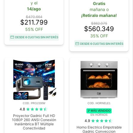
y el
Gratis
14/ago
mañana o
¡Retiralo mañana!
$470.664
$211.799
$862.075
$560.349
55% OFF
35% OFF
DESDE 6 CUOTAS SIN INTERÉS
DESDE 6 CUOTAS SIN INTERÉS
COD. PROJ330W
COD. HORNELE1
4.8
1º MÁS VENDIDO
EN HORNOS
Proyector Gadnic Full HD
1080P 260 ANSI Conexión
4.9
Inalámbrica BT Múltiple
Horno Electrico Empotrable
Conectividad
Gadnic Conveccion