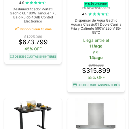
4.9
1º MÁS VENDIDO
EN DISPENSADORES
Deshumidificador Portatil
Gadnic 6L 180W Tanque 1.7L
4.9
Bajo Ruido 40dB Control
Dispenser de Agua Gadnic
Electronico
Aquara Classic01 Doble Canilla
acute
Fría y Caliente 590W 220 V 85-
Disponible
en 15 días
95°C
$1.225.089
Llega entre el
$673.799
11/ago
45% OFF
y el
DESDE 6 CUOTAS SIN INTERÉS
14/ago
$701.998
$315.899
55% OFF
DESDE 6 CUOTAS SIN INTERÉS