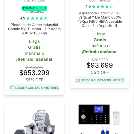
COD. PICA0006
COD. ASP00026
4.9
1º MÁS VENDIDO
EN PICADORA
Aspiradora Gadnic 2 En 1
Vertical Y De Mano 600W
4.9
15Kpa Filtro HEPA Lavable
Picadora de Carne Industrial
Cable 5m Deposito 1L
Gadnic Big-P Motor 1 HP Acero
900 W 180 kgh
Llega
Gratis
Llega
mañana o
Gratis
¡Retiralo mañana!
mañana o
¡Retiralo mañana!
$208.220
$93.699
$1.451.776
$653.299
55% OFF
55% OFF
DESDE 6 CUOTAS SIN INTERÉS
DESDE 6 CUOTAS SIN INTERÉS