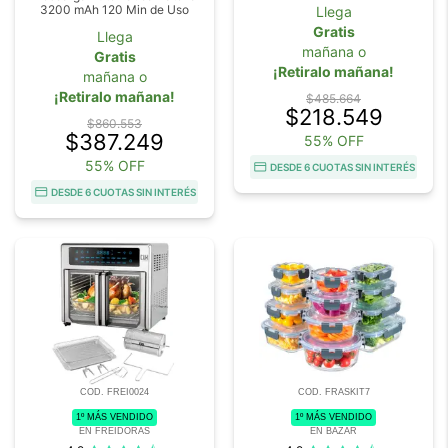
3200 mAh 120 Min de Uso
Llega
Gratis
Llega
mañana o
Gratis
¡Retiralo mañana!
mañana o
¡Retiralo mañana!
$485.664
$218.549
$860.553
$387.249
55% OFF
55% OFF
DESDE 6 CUOTAS SIN INTERÉS
DESDE 6 CUOTAS SIN INTERÉS
COD. FREI0024
COD. FRASKIT7
1º MÁS VENDIDO
1º MÁS VENDIDO
EN FREIDORAS
EN BAZAR