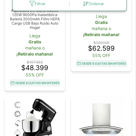
Filtrar
Ordenar
4.8
Doble Lente 6MP FHD
Resistente Al Agua
Aspiradora De Mano Gadnic
120W 9000Pa Inalambrica
Llega
Bateria 2000mAh Filtro HEPA
Gratis
Carga USB Bajo Ruido Auto
Hogar
mañana o
¡Retiralo mañana!
Llega
Gratis
$139.109
$62.599
mañana o
¡Retiralo mañana!
55% OFF
$107.553
DESDE 6 CUOTAS SIN INTERÉS
$48.399
55% OFF
DESDE 6 CUOTAS SIN INTERÉS