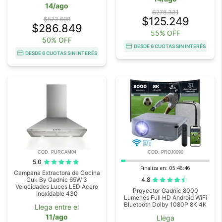
14/ago
$278.331
$125.249
$573.698
$286.849
55% OFF
50% OFF
DESDE 6 CUOTAS SIN INTERÉS
DESDE 6 CUOTAS SIN INTERÉS
COD. PURCAM04
COD. PROJ0090
5.0
Finaliza en:
05:46:44
Campana Extractora de Cocina
4.8
Cuk By Gadnic 65W 3
Velocidades Luces LED Acero
Proyector Gadnic 8000
Inoxidable 430
Lumenes Full HD Android WiFi
Bluetooth Dolby 1080P 8K 4K
Llega entre el
11/ago
Llega