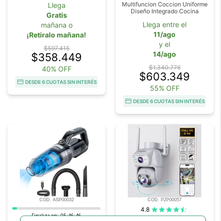
Multifuncion Coccion Uniforme
Llega
Diseño Integrado Cocina
Gratis
Llega entre el
mañana o
11/ago
¡Retiralo mañana!
y el
$597.415
14/ago
$358.449
$1.340.776
40% OFF
$603.349
DESDE 6 CUOTAS SIN INTERÉS
55% OFF
DESDE 6 CUOTAS SIN INTERÉS
COD. ASP00032
COD. P2P00057
4.8
Finaliza en:
05:46:44
Cámara de Seguridad Gadnic