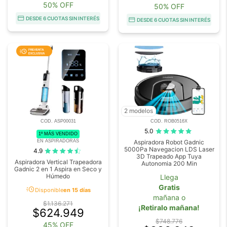
50% OFF
50% OFF
DESDE 6 CUOTAS SIN INTERÉS
DESDE 6 CUOTAS SIN INTERÉS
2 modelos
COD. ASP00031
COD. ROB0516X
5.0
1º MÁS VENDIDO
EN ASPIRADORAS
Aspiradora Robot Gadnic
5000Pa Navegacion LDS Laser
4.9
3D Trapeado App Tuya
Aspiradora Vertical Trapeadora
Autonomia 200 Min
Gadnic 2 en 1 Aspira en Seco y
Húmedo
Llega
Gratis
acute
Disponible
en 15 días
mañana o
$1.136.271
¡Retiralo mañana!
$624.949
$748.776
45% OFF