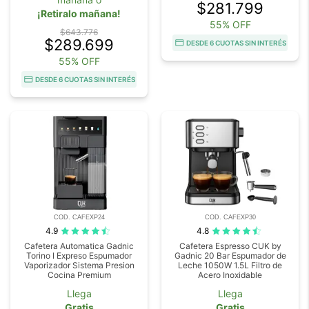
$281.799
¡Retiralo mañana!
55% OFF
$643.776
$289.699
DESDE 6 CUOTAS SIN INTERÉS
55% OFF
DESDE 6 CUOTAS SIN INTERÉS
COD. CAFEXP24
COD. CAFEXP30
4.9
4.8
Cafetera Automatica Gadnic
Cafetera Espresso CUK by
Torino I Expreso Espumador
Gadnic 20 Bar Espumador de
Vaporizador Sistema Presion
Leche 1050W 1.5L Filtro de
Cocina Premium
Acero Inoxidable
Llega
Llega
Gratis
Gratis