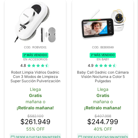
COD. ROBVID01
COD. BEB00049
1º MÁS VENDIDO
1º MÁS VENDIDO
EN ACCESORIOS
EN BABY
4.8
4.9
Robot Limpia Vidrios Gadnic
Baby Call Gadnic con Cámara
Con 3 Modos de Limpieza
Visión Nocturna a Color 5
Super Succión Pulverización
Pulgadas
Llega
Llega
Gratis
Gratis
mañana o
mañana o
¡Retiralo mañana!
¡Retiralo mañana!
$582.109
$407.998
$261.949
$244.799
55% OFF
40% OFF
DESDE 6 CUOTAS SIN INTERÉS
DESDE 6 CUOTAS SIN INTERÉS