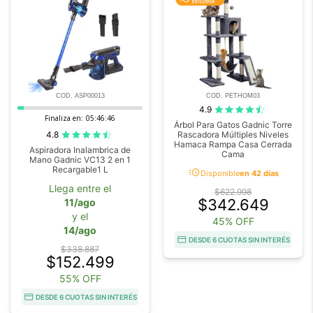
COD. ASP00013
COD. PETHOM03
4.9
Finaliza en:
05:46:44
Árbol Para Gatos Gadnic Torre
4.8
Rascadora Múltiples Niveles
Hamaca Rampa Casa Cerrada
Aspiradora Inalambrica de
Cama
Mano Gadnic VC13 2 en 1
Recargable1 L
acute
Disponible
en 42 días
Llega entre el
$622.998
$342.649
11/ago
y el
45% OFF
14/ago
DESDE 6 CUOTAS SIN INTERÉS
$338.887
$152.499
55% OFF
DESDE 6 CUOTAS SIN INTERÉS