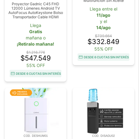
Multifuncion Sin Aceite
Proyector Gadnic C45 FHD
12000 Lúmenes Android TV
Llega entre el
AutoFocus AutoKeystone Bolso
11/ago
Transportador Cable HDMI
y el
Llega
14/ago
Gratis
$739.664
mañana o
$332.849
¡Retiralo mañana!
55% OFF
$1.216.776
$547.549
DESDE 6 CUOTAS SIN INTERÉS
55% OFF
DESDE 6 CUOTAS SIN INTERÉS
COD. DESHUM01
COD. DISAGU02