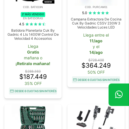
COD. BATI019N
COD. PURCAM01
5.0
1º MÁS VENDIDO
EN BATIDORAS
Campana Extractora De Cocina
Cuk By Gadnic CSSV 230W 3
4.5
Velocidades Luces LED
Batidora Planetaria Cuk By
Gadnic 4 Lts 1400W Control De
Llega entre el
Velocidad 4 Accesorios
11/ago
Llega
y el
Gratis
14/ago
mañana o
$728.498
¡Retiralo mañana!
$364.249
$288.383
50% OFF
$187.449
DESDE 6 CUOTAS SIN INTERÉS
35% OFF
DESDE 6 CUOTAS SIN INTERÉS