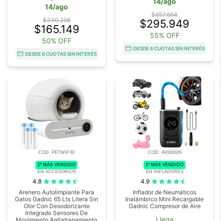
14/ago
14/ago
$657.664
$330.298
$295.949
$165.149
55% OFF
50% OFF
DESDE 6 CUOTAS SIN INTERÉS
DESDE 6 CUOTAS SIN INTERÉS
COD. PETWIF30
COD. AV000029
1º MÁS VENDIDO
1º MÁS VENDIDO
EN ACCESORIOS
EN INFLADORES
4.8
4.9
Arenero Autolimpiante Para
Inflador de Neumáticos
Gatos Gadnic 65 Lts Litera Sin
Inalámbrico Mini Recargable
Olor Con Desodorizante
Gadnic Compresor de Aire
Integrado Sensores De
Llega
Movimiento Antiatrapamiento