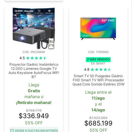
COD. PROJ080W
COD. TV50S001
4.5
1º MÁS VENDIDO
EN SMART
Proyector Gadnic Inalámbrico
12.000 Lúmenes Google TV
4.8
Auto Keystone AutoFocus WiFi
Smart TV 50 Pulgadas Gadnic
BT
FHD Smart TV WiFi Procesador
Quad Core Sonido Estéreo 20W
Llega
Gratis
Llega entre el
mañana o
11/ago
¡Retiralo mañana!
y el
14/ago
$748.776
$336.949
$1.522.664
$685.199
55% OFF
55% OFF
DESDE 6 CUOTAS SIN INTERÉS