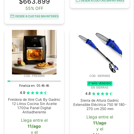
$663.899
DESDE 6 CUOTAS SIN INTERÉS
55% OFF
DESDE 6 CUOTAS SIN INTERÉS
COD. FREI0005
COD. SIER0002
1º MÁS VENDIDO
Finaliza en:
05:46:44
EN SIERRAS
4.9
4.8
Freidora de Aire Cuk By Gadnic
Sierra de Altura Gadnic
12 Litros Cocina Sin Aceite
Extensible Eléctrica 750 W 180-
1700w Panel Digital
270 cm 250 mm
Antiadherente
Llega entre el
Llega entre el
11/ago
11/ago
y el
y el