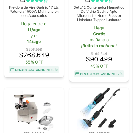
4.9
4.9
Freidora de Aire Gadnic 17 Lts
Set x12 Contenedor Hermético
Potencia 1500W Multifunción
De Vidrio Gadnic Apto
con Accesorios
Microondas Horno Freezer
Heladera Tupper Lucheras
Llega entre el
Llega
11/ago
Gratis
y el
mañana o
14/ago
¡Retiralo mañana!
$596.998
$268.649
$164.544
$90.499
55% OFF
45% OFF
DESDE 6 CUOTAS SIN INTERÉS
DESDE 6 CUOTAS SIN INTERÉS