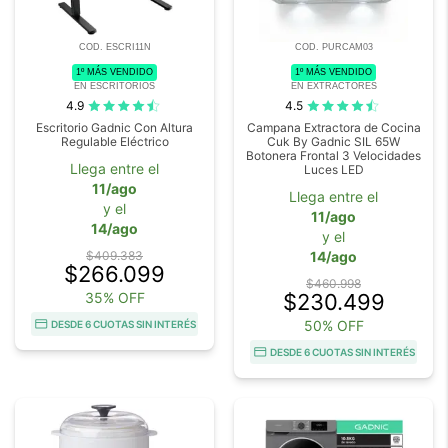
COD. ESCRI11N
COD. PURCAM03
1º MÁS VENDIDO
1º MÁS VENDIDO
EN ESCRITORIOS
EN EXTRACTORES
4.9
4.5
Escritorio Gadnic Con Altura
Campana Extractora de Cocina
Regulable Eléctrico
Cuk By Gadnic SIL 65W
Botonera Frontal 3 Velocidades
Llega entre el
Luces LED
11/ago
Llega entre el
y el
11/ago
14/ago
y el
$409.383
14/ago
$266.099
$460.998
35% OFF
$230.499
50% OFF
DESDE 6 CUOTAS SIN INTERÉS
DESDE 6 CUOTAS SIN INTERÉS