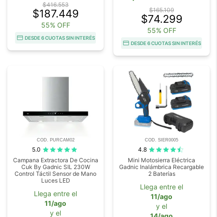
$416.553
$165.109
$187.449
$74.299
55% OFF
55% OFF
DESDE 6 CUOTAS SIN INTERÉS
DESDE 6 CUOTAS SIN INTERÉS
COD. PURCAM02
COD. SIER0005
5.0
4.8
Campana Extractora De Cocina
Mini Motosierra Eléctrica
Cuk By Gadnic SIL 230W
Gadnic Inalámbrica Recargable
Control Táctil Sensor de Mano
2 Baterías
Luces LED
Llega entre el
Llega entre el
11/ago
11/ago
y el
y el
14/ago