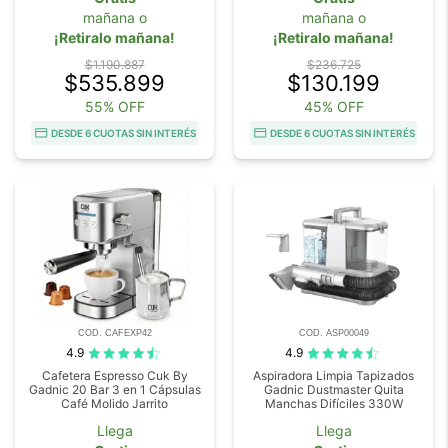
mañana o
mañana o
¡Retiralo mañana!
¡Retiralo mañana!
$1.190.887
$236.725
$535.899
$130.199
55% OFF
45% OFF
DESDE 6 CUOTAS SIN INTERÉS
DESDE 6 CUOTAS SIN INTERÉS
COD. CAFEXP42
COD. ASP00049
4.9
4.9
Cafetera Espresso Cuk By
Aspiradora Limpia Tapizados
Gadnic 20 Bar 3 en 1 Cápsulas
Gadnic Dustmaster Quita
Café Molido Jarrito
Manchas Difíciles 330W
Llega
Llega