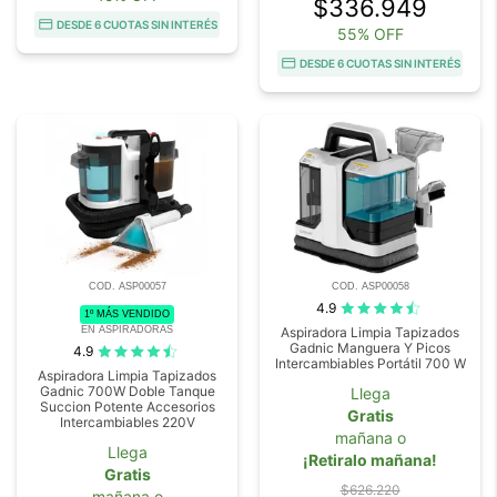
$336.949
DESDE 6 CUOTAS SIN INTERÉS
55% OFF
DESDE 6 CUOTAS SIN INTERÉS
COD. ASP00057
COD. ASP00058
4.9
1º MÁS VENDIDO
EN ASPIRADORAS
Aspiradora Limpia Tapizados
Gadnic Manguera Y Picos
4.9
Intercambiables Portátil 700 W
Aspiradora Limpia Tapizados
Gadnic 700W Doble Tanque
Llega
Succion Potente Accesorios
Gratis
Intercambiables 220V
mañana o
Llega
¡Retiralo mañana!
Gratis
$626.220
mañana o