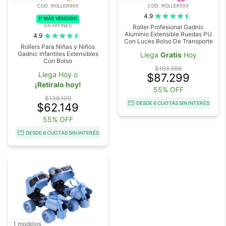
COD. ROLLER9XX
COD. ROLLER5XX
4.9
1º MÁS VENDIDO
EN PATINES
Roller Profesional Gadnic
Aluminio Extensible Ruedas PU
4.9
Con Luces Bolso De Transporte
Rollers Para Niñas y Niños
Gadnic Infantiles Extensibles
Llega
Gratis
Hoy
Con Bolso
$193.998
Llega Hoy o
$87.299
¡Retiralo hoy!
55% OFF
$138.109
DESDE 6 CUOTAS SIN INTERÉS
$62.149
55% OFF
DESDE 6 CUOTAS SIN INTERÉS
1 modelos