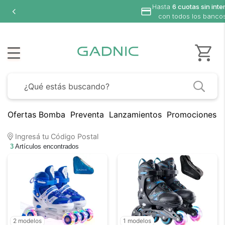
Hasta
6 cuotas sin inte
con todos los banco
Ofertas Bomba
Preventa
Lanzamientos
Promociones B
Ingresá tu Código Postal
3
Artículos encontrados
2 modelos
1 modelos