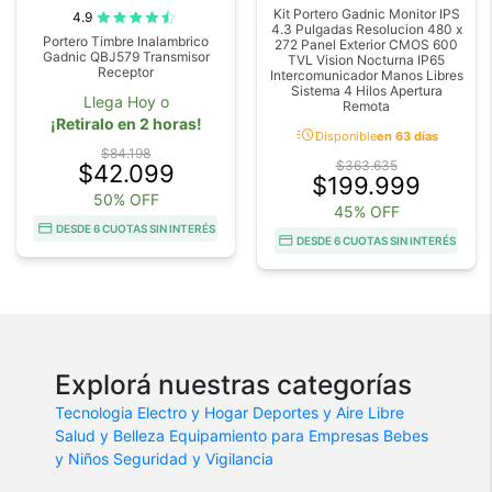
Kit Portero Gadnic Monitor IPS
4.9
4.3 Pulgadas Resolucion 480 x
Portero Timbre Inalambrico
272 Panel Exterior CMOS 600
Gadnic QBJ579 Transmisor
TVL Vision Nocturna IP65
Receptor
Intercomunicador Manos Libres
Sistema 4 Hilos Apertura
Llega Hoy o
Remota
¡Retiralo en 2 horas!
acute
Disponible
en 63 días
$84.198
$363.635
$42.099
$199.999
50% OFF
45% OFF
DESDE 6 CUOTAS SIN INTERÉS
DESDE 6 CUOTAS SIN INTERÉS
Explorá nuestras categorías
Tecnologia
Electro y Hogar
Deportes y Aire Libre
Salud y Belleza
Equipamiento para Empresas
Bebes
y Niños
Seguridad y Vigilancia