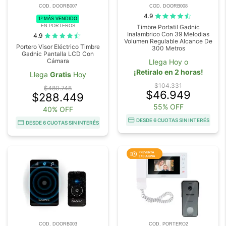
COD. DOORB007
COD. DOORB008
4.9
1º MÁS VENDIDO
EN PORTEROS
Timbre Portatil Gadnic
Inalambrico Con 39 Melodias
4.9
Volumen Regulable Alcance De
Portero Visor Eléctrico Timbre
300 Metros
Gadnic Pantalla LCD Con
Cámara
Llega Hoy o
¡Retiralo en 2 horas!
Llega
Gratis
Hoy
$104.331
$480.748
$46.949
$288.449
55% OFF
40% OFF
DESDE 6 CUOTAS SIN INTERÉS
DESDE 6 CUOTAS SIN INTERÉS
COD. DOORB003
COD. PORTERO2