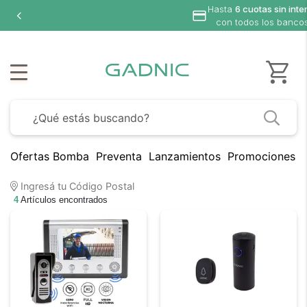
Hasta
6 cuotas sin inte
con todos los banco
Ofertas Bomba
Preventa
Lanzamientos
Promociones B
Ingresá tu Código Postal
4
Artículos encontrados