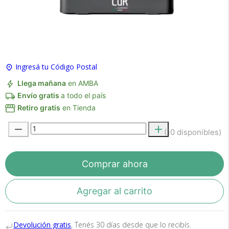
×
Medios de Pago
Ingresá tu Código Postal
Llega mañana
en AMBA
Envío gratis
a todo el país
Retiro gratis
en Tienda
(10 disponibles)
Comprar ahora
Recibí el producto que esperabas o
te devolvemos tu dinero.
Agregar al carrito
En Bidcom te aseguramos recibir el producto
Devolución gratis
, Tenés 30 días desde que lo recibís.