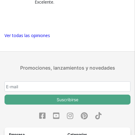
Excelente.
bebidas facilmente manteniendo excelente practicidad en
cuando se deja de usar) y te obliga a sacar el
cada funcionamiento. El espumador integrado aporta mayor
contenedor de la leche para acceder a la base
versatilidad permitiendo crear diferentes estilos de cafe
(se saca la rejilla y se seca el agua nomas) y
especiales modernos. Cada detalle combina tecnologia
volver a rearmar. Es lo único que podría mejorar,
confort y excelente experiencia de preparacion.
pero repito, pasa si sos obse de limpiarla en
Ver todas las opiniones
cada uso jaja. 4) estéticamente es muy linda y la
Lleva La Experiencia Barista A Casa
calidad de materiales es muy buena.
Ver más
La cafetera automatica Gadnic fue creada para quienes
buscan cafe premium y preparaciones mas profesionales
Promociones, lanzamientos y novedades
diariamente. Su sistema expreso mejora calidad de
extraccion brindando bebidas mas intensas y equilibradas
continuamente. El diseño elegante combina perfectamente
con espacios modernos aportando excelente presencia
visual constantemente. La experiencia automatica optimiza
Suscribirse
practicidad permitiendo disfrutar cafe estilo barista desde
casa facilmente. Es una excelente alternativa para sumar
tecnologia sabor y sofisticacion a tu cocina.
Empresa
Categorías