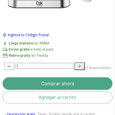
×
Medios de Pago
Ingresá tu Código Postal
Llega mañana
en AMBA
Envío gratis
a todo el país
Retiro gratis
en Tienda
(10 disponibles)
Recibí el producto que esperabas o
te devolvemos tu dinero.
Comprar ahora
Agregar al carrito
En Bidcom te aseguramos recibir el producto
que esperabas o te devolvemos el 100% de tu
dinero!
Devolución gratis
, Tenés 30 días desde que lo recibís.