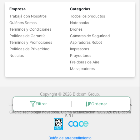
Empresa
Categorías
Trabajá con Nosotros
Todos los productos
Quiénes Somos
Notebooks
Términos y Condiciones
Drones
Políticas de Garantía
Cámaras de Seguridad
Términos y Promociones
Aspiradoras Robot
Políticas de Privacidad
Impresoras
Noticias
Proyectores
Freidoras de Aire
Masajeadores
Copyright © 2026 Bidcom Group.
Filtrar
Ordenar
Las fotos son a modo ilustrativo. La venta de cualquiera de los productos
publicados está sujeta a la verificación de stock.
Gadnic Tecnología novedosa.
Última actualización:
9/8/2026
by
Bidcom
S.R.L.
Botón de arrepentimiento