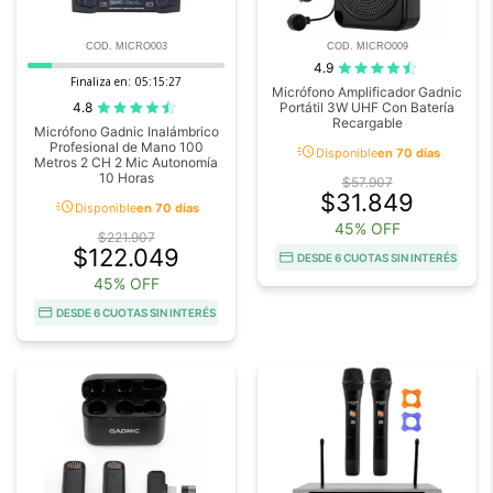
COD. MICRO003
COD. MICRO009
4.9
Finaliza en:
05:15:27
Micrófono Amplificador Gadnic
4.8
Portátil 3W UHF Con Batería
Recargable
Micrófono Gadnic Inalámbrico
Profesional de Mano 100
acute
Disponible
en 70 días
Metros 2 CH 2 Mic Autonomía
10 Horas
$57.907
$31.849
acute
Disponible
en 70 días
45% OFF
$221.907
$122.049
DESDE 6 CUOTAS SIN INTERÉS
45% OFF
DESDE 6 CUOTAS SIN INTERÉS