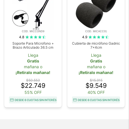
COD. MICCOND9
COD. MICACC01
4.8
4.9
Soporte Para Microfono +
Cubierta de micrófono Gadnic
Brazo Articulado 36.5 cm
7x4cm
Llega
Llega
Gratis
Gratis
mañana o
mañana o
¡Retiralo mañana!
¡Retiralo mañana!
$50.553
$15.915
$22.749
$9.549
55% OFF
40% OFF
DESDE 6 CUOTAS SIN INTERÉS
DESDE 6 CUOTAS SIN INTERÉS