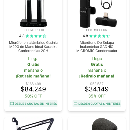
COD. MICRO001
COD. MICCEL02
4.8
4.8
Micrófono Inalámbrico Gadnic
Micrófono De Solapa
M203 de Mano Ideal Karaoke
Inalámbrico GADNIC
Conferencias 2CH
MICROMIC Condensador
Llega
Llega
Gratis
Gratis
mañana o
mañana o
¡Retiralo mañana!
¡Retiralo mañana!
$168.498
$52.537
$84.249
$34.149
50% OFF
35% OFF
DESDE 6 CUOTAS SIN INTERÉS
DESDE 6 CUOTAS SIN INTERÉS