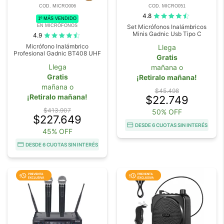
COD. MICRO006
COD. MICRO051
4.8
1º MÁS VENDIDO
EN MICRÓFONOS
Set Micrófonos Inalámbricos
Minis Gadnic Usb Tipo C
4.9
Micrófono Inalámbrico
Llega
Profesional Gadnic BT408 UHF
Gratis
Llega
mañana o
Gratis
¡Retiralo mañana!
mañana o
$45.498
¡Retiralo mañana!
$22.749
$413.907
50% OFF
$227.649
DESDE 6 CUOTAS SIN INTERÉS
45% OFF
DESDE 6 CUOTAS SIN INTERÉS