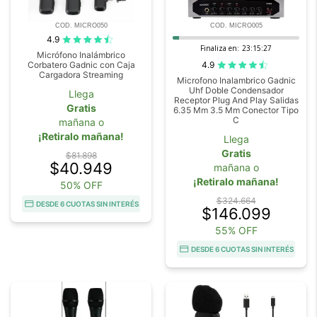
COD. MICRO050
COD. MICRO005
4.9
Finaliza en:
23:15:27
Micrófono Inalámbrico
4.9
Corbatero Gadnic con Caja
Cargadora Streaming
Microfono Inalambrico Gadnic
Uhf Doble Condensador
Llega
Receptor Plug And Play Salidas
Gratis
6.35 Mm 3.5 Mm Conector Tipo
C
mañana o
¡Retiralo mañana!
Llega
Gratis
$81.898
$40.949
mañana o
¡Retiralo mañana!
50% OFF
$324.664
DESDE 6 CUOTAS SIN INTERÉS
$146.099
55% OFF
DESDE 6 CUOTAS SIN INTERÉS