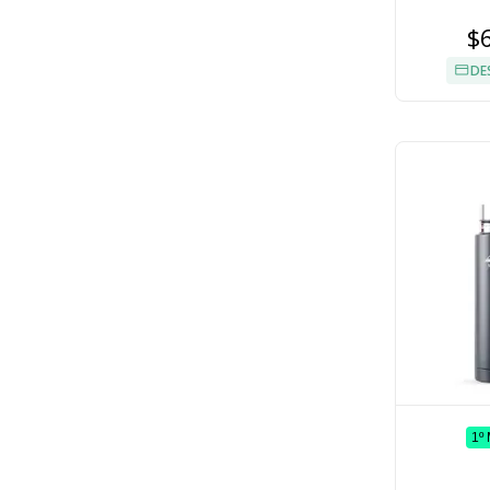
$
DE
1º