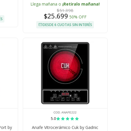
Metros USB IPX4 Bateria 18650
Llega mañana o
¡Retiralo mañana!
$51.398
$25.699
50% OFF
ÉS
DESDE 6 CUOTAS SIN INTERÉS
COD. ANAFE222
5.0
ort by
Anafe Vitrocerámico Cuk by Gadnic