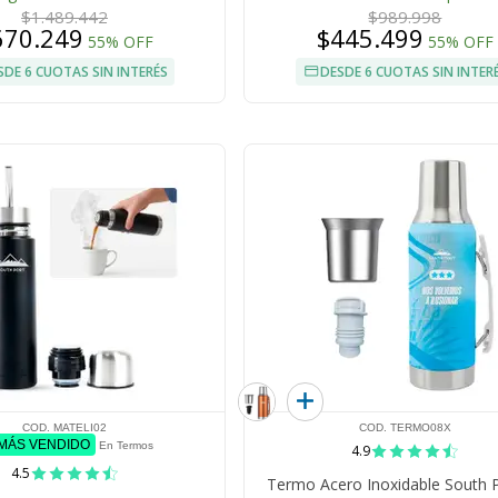
$1.489.442
$989.998
670.249
$445.499
55% OFF
55% OFF
SDE 6 CUOTAS SIN INTERÉS
DESDE 6 CUOTAS SIN INTER
COD. MATELI02
COD. TERMO08X
 MÁS VENDIDO
En Termos
4.9
4.5
Termo Acero Inoxidable South P