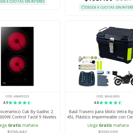
SDE 6 CUOTAS SIN INTERÉS
DESDE 6 CUOTAS SIN INTER
COD. ANAFE223
COD. BAUL0001
4.9
4.8
roceramico Cuk By Gadnic 2
Baúl Trasero para Moto Vetra By
000W Control Tactil 9 Niveles
45L Plástico Impermeable con Cie
izador Bloqueo Infantil
lega
Gratis
mañana
Llega
Gratis
mañana
$396.442
$300.109