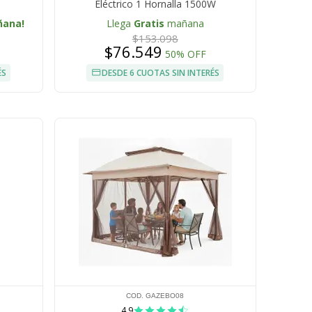
Eléctrico 1 Hornalla 1500W
ñana!
Llega
Gratis
mañana
$153.098
$76.549
50% OFF
ÉS
DESDE 6 CUOTAS SIN INTERÉS
COD. GAZEBO08
4.9