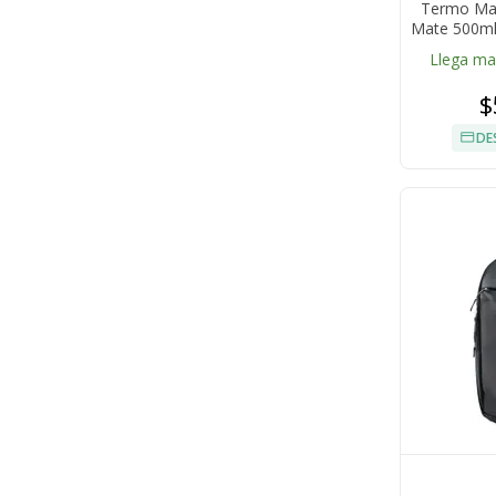
Termo Mat
Mate 500ml
Llega m
$
DE