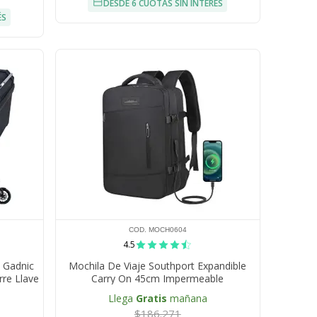
DESDE 6 CUOTAS SIN INTERÉS
ÉS
COD. MOCH0604
4.5
 Gadnic
Mochila De Viaje Southport Expandible
rre Llave
Carry On 45cm Impermeable
Llega
Gratis
mañana
$186.271