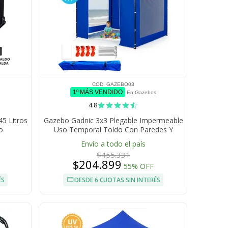
COD. GAZEBO03
1º MÁS VENDIDO
En Gazebos
4.8
45 Litros
Gazebo Gadnic 3x3 Plegable Impermeable
o
Uso Temporal Toldo Con Paredes Y
Puerta Cierre Relampago
Envío a todo el país
$455.331
$204.899
55% OFF
ÉS
DESDE 6 CUOTAS SIN INTERÉS