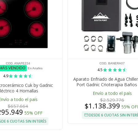
COD. ANAFE224
COD. BANERA07
 MÁS VENDIDO
En Anafes
4.5
4.9
Aparato Enfriado de Agua Chille
Port Gadnic Crioterapia Baños 
trocerámico Cuk by Gadnic
léctrico 4 Hornallas
Envío a todo el país
Envío a todo el país
$2.529.776
$1.138.399
$657.664
55% OF
295.949
55% OFF
DESDE 6 CUOTAS SIN INTER
SDE 6 CUOTAS SIN INTERÉS