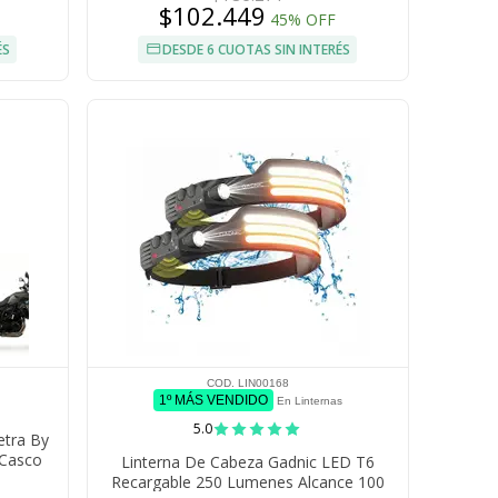
$102.449
45% OFF
ÉS
DESDE 6 CUOTAS SIN INTERÉS
COD. LIN00168
1º MÁS VENDIDO
En Linternas
5.0
etra By
 Casco
Linterna De Cabeza Gadnic LED T6
Recargable 250 Lumenes Alcance 100