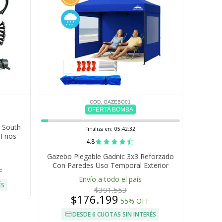
COD. GAZEBO01
OFERTA BOMBA
r South
Finaliza en:
05:42:31
Frios
4.8
Gazebo Plegable Gadnic 3x3 Reforzado
Con Paredes Uso Temporal Exterior
F
Eventos Playa Jardin
Envío a todo el país
ÉS
$391.553
$176.199
55% OFF
DESDE 6 CUOTAS SIN INTERÉS