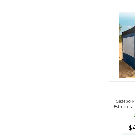
Gazebo Pl
Estructur
Paredes Ve
$