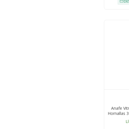
DE
Anafe Vit
Hornallas 3
Tempor
L