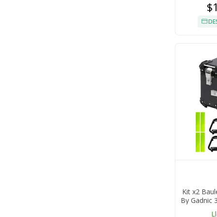
$
DE
Kit x2 Bau
By Gadnic 
L