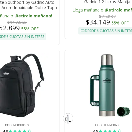
Gadnic 1.2 Litros Manija
e Southport by Gadnic Auto
 Acero Inoxidable Doble Tapa
Llega mañana o
¡Retiralo ma
añana o
¡Retiralo mañana!
$75.887
$34.149
$117.553
55% OFF
52.899
55% OFF
DESDE 6 CUOTAS SIN INTER
SDE 6 CUOTAS SIN INTERÉS
COD. MOCH0559
COD. TERMO07X
4.9
4.9