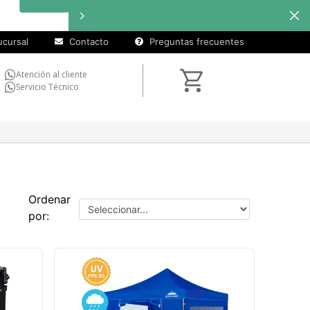
cuotas sin
interés
en
seleccionados
cursal
Contacto
Preguntas frecuentes
Atención al cliente
Servicio Técnico
Ordenar
por: