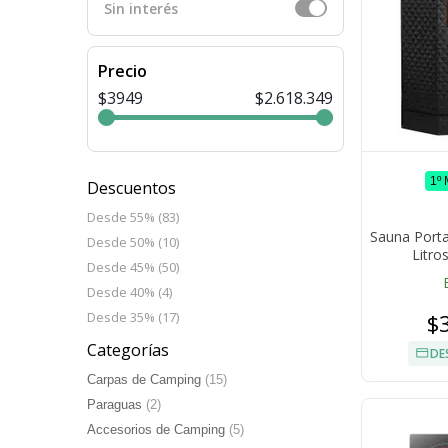
Sin interés
Precio
$3949
$2.618.349
1º
Descuentos
Desde 55% (83)
Sauna Porta
Desde 50% (10)
Litro
Desde 45% (50)
Temporiz
Ple
Desde 40% (4)
$
Desde 35% (17)
Categorías
DE
Carpas de Camping
(15)
Paraguas
(2)
Accesorios de Camping
(5)