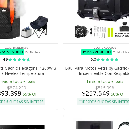
COD. BANERA08
COD. BAUL0002
 MÁS VENDIDO
1º MÁS VENDIDO
En Duchas
En Mochilas
4.9
5.0
til Gadnic Hexagonal 1200W 3
Baúl Para Motos Vetra by Gadnic 
s 9 Niveles Temperatura
Impermeable Con Respald
ador 99 Min 220V Con Silla
Envío a todo el país
Envío a todo el país
gable Control Remoto
$874.220
$515.098
393.399
$257.549
55% OFF
50% OFF
SDE 6 CUOTAS SIN INTERÉS
DESDE 6 CUOTAS SIN INTER