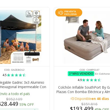
COD. GAZEBO12
COD. CAMP0147
1º MÁS VENDIDO
En Colchone
4.5
4.9
egable Gadnic 3x3 Aluminio
a Hexagonal Impermeable Con
Colchón Inflable SouthPort By G
ntanas PVC Bolso Transporte
Plazas Con Bomba Eléctrica y A
Envío a todo el país
Eventos Exterior
Camping
acute
Disponible
en 46 días
$952.109
428.449
$351.816
55% OFF
$193.499
45% OFF