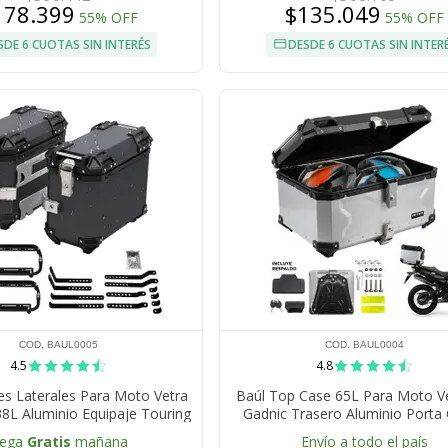
178.399
$135.049
55% OFF
55% OFF
SDE 6 CUOTAS SIN INTERÉS
DESDE 6 CUOTAS SIN INTER
COD. BAUL0005
COD. BAUL0004
4.5
4.8
les Laterales Para Moto Vetra
Baúl Top Case 65L Para Moto V
38L Aluminio Equipaje Touring
Gadnic Trasero Aluminio Porta
Universal
lega
Gratis
mañana
Envío a todo el país