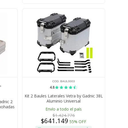
COD. BAUL0003
s
4.8
Kit 2 Baules Laterales Vetra by Gadnic 38L
Aluminio Universal
adnic 2
lmohadas
Envío a todo el país
$1.424.776
$641.149
55% OFF