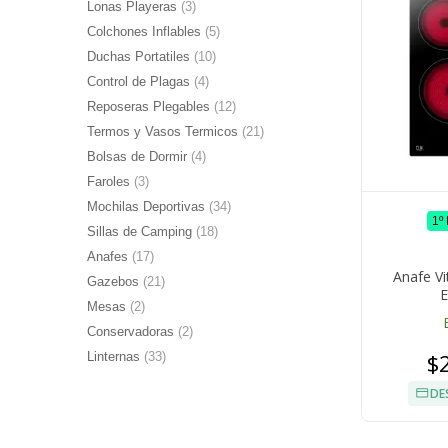
Lonas Playeras
(3)
Colchones Inflables
(5)
Duchas Portatiles
(10)
Control de Plagas
(4)
Reposeras Plegables
(12)
Termos y Vasos Termicos
(21)
Bolsas de Dormir
(4)
Faroles
(3)
Mochilas Deportivas
(34)
1º
Sillas de Camping
(18)
Anafes
(17)
Anafe Vi
Gazebos
(21)
E
Mesas
(2)
Conservadoras
(2)
$
Linternas
(33)
DE