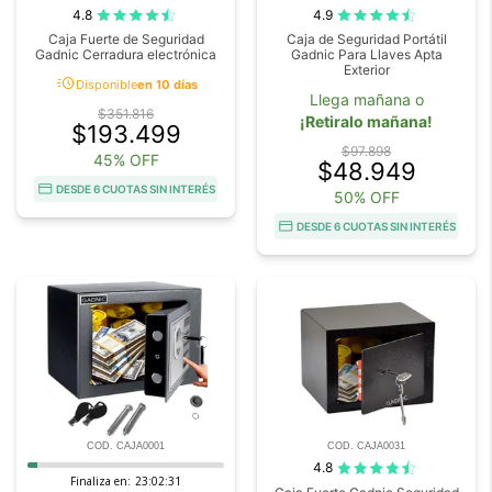
4.8
4.9
Caja Fuerte de Seguridad
Caja de Seguridad Portátil
Gadnic Cerradura electrónica
Gadnic Para Llaves Apta
Exterior
acute
Disponible
en 10 días
Llega mañana o
$351.816
¡Retiralo mañana!
$193.499
$97.898
45% OFF
$48.949
DESDE 6 CUOTAS SIN INTERÉS
50% OFF
DESDE 6 CUOTAS SIN INTERÉS
COD. CAJA0001
COD. CAJA0031
4.8
Finaliza en:
23:02:31