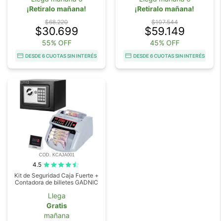
¡Retiralo mañana!
¡Retiralo mañana!
$68.220
$107.544
$30.699
$59.149
55% OFF
45% OFF
DESDE 6 CUOTAS SIN INTERÉS
DESDE 6 CUOTAS SIN INTERÉS
COD. KCAJA001
4.5
Kit de Seguridad Caja Fuerte +
Contadora de billetes GADNIC
Llega
Gratis
mañana