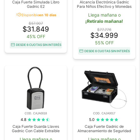
Caja Fuerte Simulada Libro
Alcancía Electrónica Gadnic
Gadnic E2
Para Niños Efectivo y Monedas
acute
Llega mañana o
Disponible
en 10 días
¡Retiralo mañana!
$57.907
$31.849
$77.776
$34.999
45% OFF
55% OFF
DESDE 6 CUOTAS SIN INTERÉS
DESDE 6 CUOTAS SIN INTERÉS
COD. CAJA0018
COD. CAJA0017
4.8
5.0
Caja Fuerte Guarda Llaves
Caja Fuerte Gadnic de
Gadnic Con Cable Extraíble
Almacenamiento de Seguridad
Llega mañana o
Llega mañana o