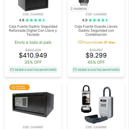
2 modelos
COD. CAJA0032
COD. CAJA029X
4.8
4.9
Caja Fuerte Gadnic Seguridad
Caja Fuerte Guarda Llaves
Reforzada Digital Con Llave y
Gadnic Seguridad con
Teclado
Combinación
acute
Envío a todo el país
Disponible
en 37 días
$632.229
$16.907
$410.949
$9.299
35% OFF
45% OFF
DESDE 6 CUOTAS SIN INTERÉS
DESDE 6 CUOTAS SIN INTERÉS
COD. CAJA0007
COD. CAJA0008