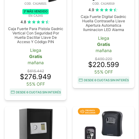
COD. CAJA0021
COD. CAJA0019
4.9
1º MÁS VENDIDO
EN CAJAS
Caja Fuerte Digital Gadnic
Huella Contraseña Llave
4.8
Apertura Automatica
Caja Fuerte Para Pistola Gadnic
Iluminacion LED Alarma
Vertical Con Seguridad Por
Huella Dactilar Llave De
Llega
Acceso Y Código PIN
Gratis
Llega
mañana
Gratis
$490.220
mañana
$220.599
$615.442
55% OFF
$276.949
DESDE 6 CUOTAS SIN INTERÉS
55% OFF
DESDE 6 CUOTAS SIN INTERÉS