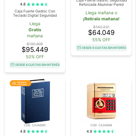
Caja Fuerte Gadnic Seguridad
4.8
Reforzada Abulonar Pared
Caja Fuerte Gadnic Con
Llega mañana o
Teclado Digital Seguridad
¡Retiralo mañana!
Llega
$142.331
Gratis
$64.049
mañana
55% OFF
$190.898
$95.449
DESDE 6 CUOTAS SIN INTERÉS
50% OFF
DESDE 6 CUOTAS SIN INTERÉS
COD. CAJA0005
COD. CAJA0009
4.8
4.9