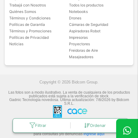
Trabajá con Nosotros
Todos los productos
Quiénes Somos
Notebooks
Términos y Condiciones
Drones
Políticas de Garantía
Cámaras de Seguridad
Términos y Promociones
Aspiradoras Robot
Políticas de Privacidad
Impresoras
Noticias
Proyectores
Freidoras de Aire
Masajeadores
Copyright © 2026 Bidcom Group.
Las fotos son a modo ilustrativo. La venta de cualquiera de los productos
publicados está sujeta a la verificación de stock.
Gadnic Tecnología novedosa.
Última actualización:
7/8/2026
by
Bidcom
S.R.L.
Filtrar
Ordenar
Botón de arrepentimiento
Defensa de las y los Consumidores
para consultas y/o denuncias
ingrese aquí