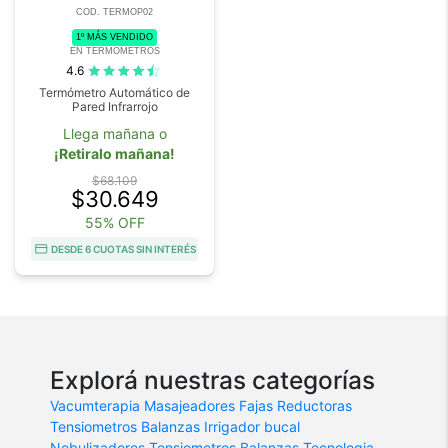
COD. TERMOP02
1º MÁS VENDIDO
EN TERMOMETROS
4.6
Termómetro Automático de
Pared Infrarrojo
Llega mañana o
¡Retiralo mañana!
$68.109
$30.649
55% OFF
DESDE 6 CUOTAS SIN INTERÉS
Explorá nuestras categorías
Vacumterapia
Masajeadores
Fajas Reductoras
Tensiometros
Balanzas
Irrigador bucal
Nebulizadores
Tensiometros
Balanzas
Tecnologia