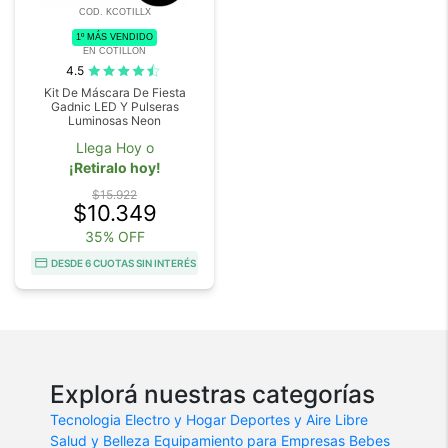
COD. KCOTILLX
1º MÁS VENDIDO
EN COTILLON
4.5
Kit De Máscara De Fiesta
Gadnic LED Y Pulseras
Luminosas Neon
Llega Hoy o
¡Retiralo hoy!
$15.922
$10.349
35% OFF
DESDE 6 CUOTAS SIN INTERÉS
Explorá nuestras categorías
Tecnologia
Electro y Hogar
Deportes y Aire Libre
Salud y Belleza
Equipamiento para Empresas
Bebes