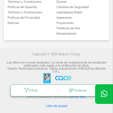
Términos y Condiciones
Drones
Políticas de Garantía
Cámaras de Seguridad
Términos y Promociones
Aspiradoras Robot
Políticas de Privacidad
Impresoras
Noticias
Proyectores
Freidoras de Aire
Masajeadores
Copyright © 2026 Bidcom Group.
Las fotos son a modo ilustrativo. La venta de cualquiera de los productos
publicados está sujeta a la verificación de stock.
Gadnic Tecnología novedosa.
Última actualización:
6/8/2026
by
Bidcom
S.R.L.
Botón de arrepentimiento
Filtrar
Ordenar
Defensa de las y los Consumidores
para consultas y/o denuncias
ingrese aquí
Libro de quejas