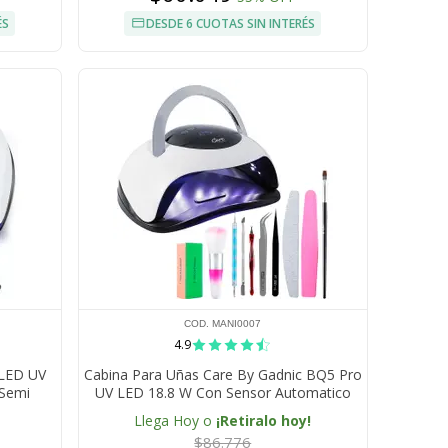
ÉS
DESDE 6 CUOTAS SIN INTERÉS
COD. MANI0007
4.9
 LED UV
Cabina Para Uñas Care By Gadnic BQ5 Pro
 Semi
UV LED 18.8 W Con Sensor Automatico
 57 LEDs
Temporizador Y Base Desmontable
Llega Hoy o
¡Retiralo hoy!
$86.776