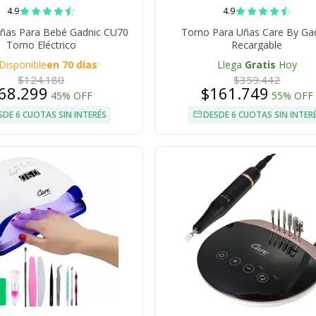
4.9
4.9
ñas Para Bebé Gadnic CU70
Torno Para Uñas Care By Ga
Torno Eléctrico
Recargable
Disponible
en 70 días
Llega
Gratis
Hoy
$124.180
$359.442
68.299
$161.749
45% OFF
55% OFF
SDE 6 CUOTAS SIN INTERÉS
DESDE 6 CUOTAS SIN INTER