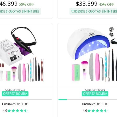
46.899
$33.899
50% OFF
45% OFF
SDE 6 CUOTAS SIN INTERÉS
DESDE 6 CUOTAS SIN INTER
COD. MANI0017
COD. MANI0001
OFERTA BOMBA
OFERTA BOMBA
Finaliza en:
05:19:04
Finaliza en:
05:19:04
4.9
4.9