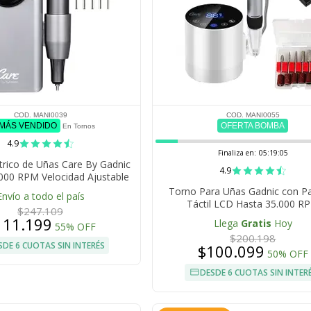
COD. MANI0039
COD. MANI0055
 MÁS VENDIDO
OFERTA BOMBA
En Tornos
4.9
Finaliza en:
05:19:04
trico de Uñas Care By Gadnic
4.9
5000 RPM Velocidad Ajustable
Torno Para Uñas Gadnic con Pa
Envío a todo el país
Táctil LCD Hasta 35.000 R
$247.109
111.199
Llega
Gratis
Hoy
55% OFF
$200.198
SDE 6 CUOTAS SIN INTERÉS
$100.099
50% OFF
DESDE 6 CUOTAS SIN INTER