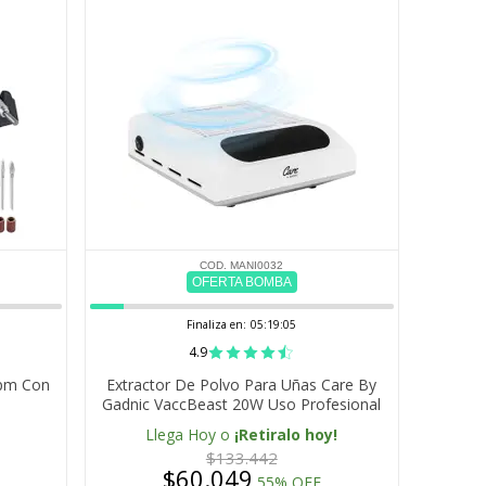
COD. MANI0032
OFERTA BOMBA
Finaliza en:
05:19:04
4.9
rpm Con
Extractor De Polvo Para Uñas Care By
Gadnic VaccBeast 20W Uso Profesional
Llega Hoy o
¡Retiralo hoy!
$133.442
$60.049
55% OFF