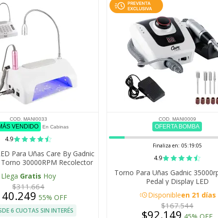
COD. MANI0033
COD. MANI0009
 MÁS VENDIDO
OFERTA BOMBA
En Cabinas
4.9
Finaliza en:
05:19:04
LED Para Uñas Care By Gadnic
4.9
 Torno 30000RPM Recolector
De Polvo Luz 360
Torno Para Uñas Gadnic 35000
Llega
Gratis
Hoy
Pedal y Display LED
$311.664
140.249
acute
Disponible
en 21 días
55% OFF
$167.544
SDE 6 CUOTAS SIN INTERÉS
$92.149
45% OFF