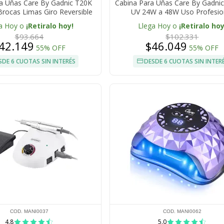
a Uñas Care By Gadnic T20K
Cabina Para Uñas Care By Gadni
rocas Limas Giro Reversible
UV 24W a 48W Uso Profesio
a Hoy o
¡Retiralo hoy!
Llega Hoy o
¡Retiralo hoy
$93.664
$102.331
42.149
$46.049
55% OFF
55% OFF
SDE 6 CUOTAS SIN INTERÉS
DESDE 6 CUOTAS SIN INTER
COD. MANI0037
COD. MANI0062
4.8
5.0