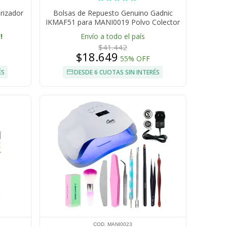
rizador
Bolsas de Repuesto Genuino Gadnic
IKMAF51 para MANI0019 Polvo Colector
x10
!
Envío a todo el país
$41.442
$18.649
55% OFF
ÉS
DESDE 6 CUOTAS SIN INTERÉS
COD. MANI0023