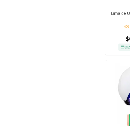
Lima de U
acute
$
DE