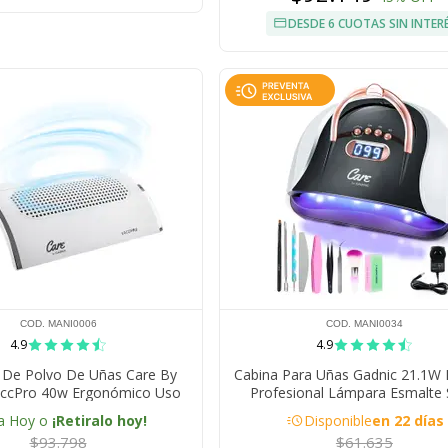
DESDE 6 CUOTAS SIN INTER
COD. MANI0006
COD. MANI0034
4.9
4.9
r De Polvo De Uñas Care By
Cabina Para Uñas Gadnic 21.1W
accPro 40w Ergonómico Uso
Profesional Lámpara Esmalte
Profesional
Permanente Soft Gel Esculpidas
acute
a Hoy o
¡Retiralo hoy!
Disponible
en 22 días
$93.798
$61.635