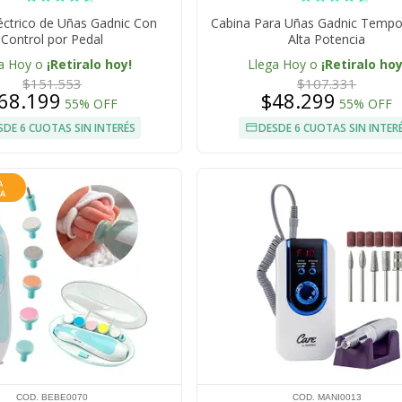
éctrico de Uñas Gadnic Con
Cabina Para Uñas Gadnic Tempo
Control por Pedal
Alta Potencia
a Hoy o
¡Retiralo hoy!
Llega Hoy o
¡Retiralo hoy
$151.553
$107.331
68.199
$48.299
55% OFF
55% OFF
SDE 6 CUOTAS SIN INTERÉS
DESDE 6 CUOTAS SIN INTER
COD. BEBE0070
COD. MANI0013