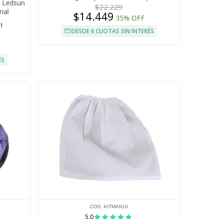
c Ledsun
$22.229
nal
$14.449
35% OFF
!
DESDE 6 CUOTAS SIN INTERÉS
ÉS
COD. KITMAN16
5.0