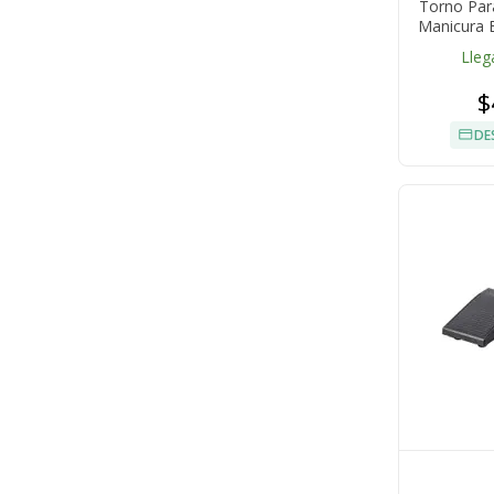
Torno Par
Manicura B
Lleg
$
DE