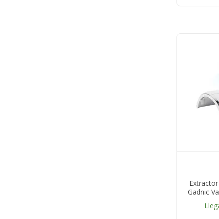
Extracto
Gadnic V
Lleg