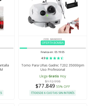
COD. MANI0003
OFERTA BOMBA
Finaliza en:
05:19:04
4.9
ntalla
Torno Para Uñas Gadnic T202 35000rpm
PM
Uso Profesional
Llega
Gratis
Hoy
$172.998
$77.849
55% OFF
ÉS
DESDE 6 CUOTAS SIN INTERÉS