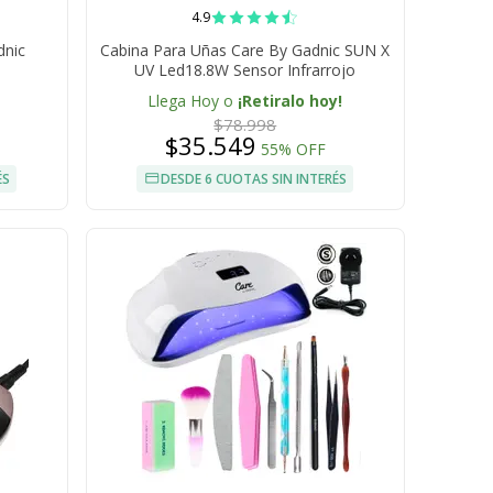
4.9
dnic
Cabina Para Uñas Care By Gadnic SUN X
UV Led18.8W Sensor Infrarrojo
Temporizador
Llega Hoy o
¡Retiralo hoy!
$78.998
$35.549
55% OFF
ÉS
DESDE 6 CUOTAS SIN INTERÉS