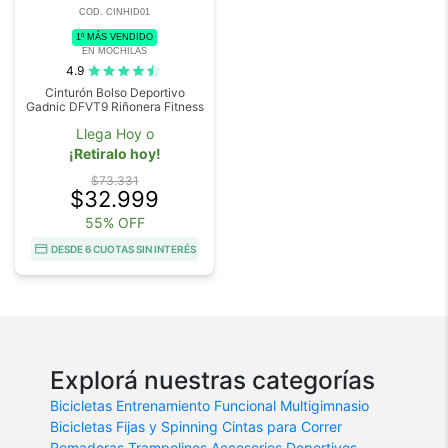
COD. CINHID01
1º MÁS VENDIDO
EN MOCHILAS
4.9
Cinturón Bolso Deportivo
Gadnic DFVT9 Riñonera Fitness
Llega Hoy o
¡Retiralo hoy!
$73.331
$32.999
55% OFF
DESDE 6 CUOTAS SIN INTERÉS
Explorá nuestras categorías
Bicicletas
Entrenamiento Funcional
Multigimnasio
Bicicletas Fijas y Spinning
Cintas para Correr
Remadoras
Trampolines
Accesorios Deportivos