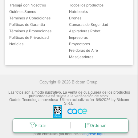
Trabajá con Nosotros
Todos los productos
Quiénes Somos
Notebooks
Términos y Condiciones
Drones
Políticas de Garantía
Cámaras de Seguridad
Términos y Promociones
Aspiradoras Robot
Políticas de Privacidad
Impresoras
Noticias
Proyectores
Freidoras de Aire
Masajeadores
Copyright © 2026 Bidcom Group.
Las fotos son a modo ilustrativo. La venta de cualquiera de los productos
publicados está sujeta a la verificación de stock.
Gadnic Tecnología novedosa.
Última actualización:
6/8/2026
by
Bidcom
S.R.L.
Filtrar
Ordenar
Botón de arrepentimiento
Defensa de las y los Consumidores
para consultas y/o denuncias
ingrese aquí