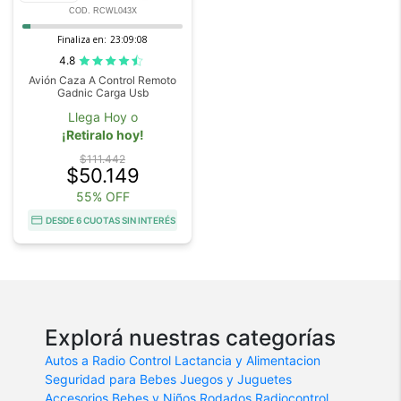
COD. RCWL043X
Finaliza en:
23:09:08
4.8
Avión Caza A Control Remoto
Gadnic Carga Usb
Llega Hoy o
¡Retiralo hoy!
$111.442
$50.149
55% OFF
DESDE 6 CUOTAS SIN INTERÉS
Explorá nuestras categorías
Autos a Radio Control
Lactancia y Alimentacion
Seguridad para Bebes
Juegos y Juguetes
Accesorios Bebes y Niños
Rodados
Radiocontrol