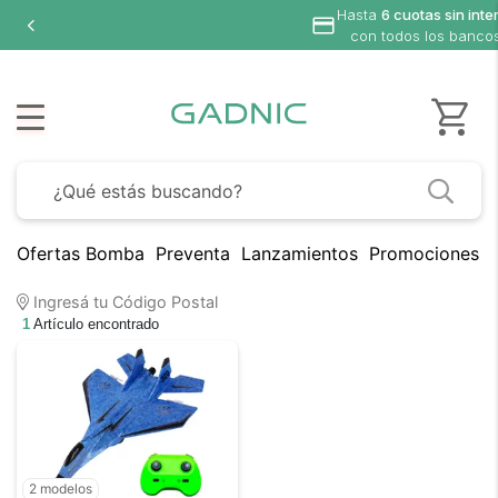
Hasta
6 cuotas sin inte
con todos los banco
Ofertas Bomba
Preventa
Lanzamientos
Promociones B
Ingresá tu Código Postal
1
Artículo encontrado
2 modelos