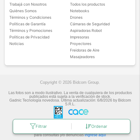
Trabajá con Nosotros
Todos los productos
Quiénes Somos
Notebooks
Términos y Condiciones
Drones
Políticas de Garantía
Cámaras de Seguridad
Términos y Promociones
Aspiradoras Robot
Políticas de Privacidad
Impresoras
Noticias
Proyectores
Freidoras de Aire
Masajeadores
Copyright © 2026 Bidcom Group.
Las fotos son a modo ilustrativo. La venta de cualquiera de los productos
publicados está sujeta a la verificación de stock.
Gadnic Tecnología novedosa.
Última actualización:
6/8/2026
by
Bidcom
S.R.L.
Filtrar
Ordenar
Botón de arrepentimiento
Defensa de las y los Consumidores
para consultas y/o denuncias
ingrese aquí