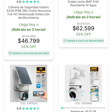
4.9
Doble Lente 6MP FHD
Resistente Al Agua
Cámara de Seguridad Gadnic
SX39 IP66 360 Visión Nocturna
Llega Hoy o
Full HD Motorizada Detección
¡Retiralo en 2 horas!
de Movimiento
$139.109
Llega Hoy o
$62.599
¡Retiralo en 2 horas!
55% OFF
$103.998
$46.799
DESDE 6 CUOTAS SIN INTERÉS
55% OFF
DESDE 6 CUOTAS SIN INTERÉS
COD. P2P00114
COD. P2P00009
4.9
Finaliza en:
05:57:28