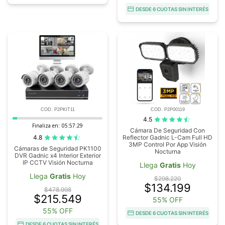
DESDE 6 CUOTAS SIN INTERÉS
COD. P2PKIT11
COD. P2P00119
4.5
Finaliza en:
05:57:28
Cámara De Seguridad Con
4.8
Reflector Gadnic L-Cam Full HD
3MP Control Por App Visión
Cámaras de Seguridad PK1100
Nocturna
DVR Gadnic x4 Interior Exterior
IP CCTV Visión Nocturna
Llega
Gratis
Hoy
Llega
Gratis
Hoy
$298.220
$134.199
$478.998
$215.549
55% OFF
55% OFF
DESDE 6 CUOTAS SIN INTERÉS
DESDE 6 CUOTAS SIN INTERÉS