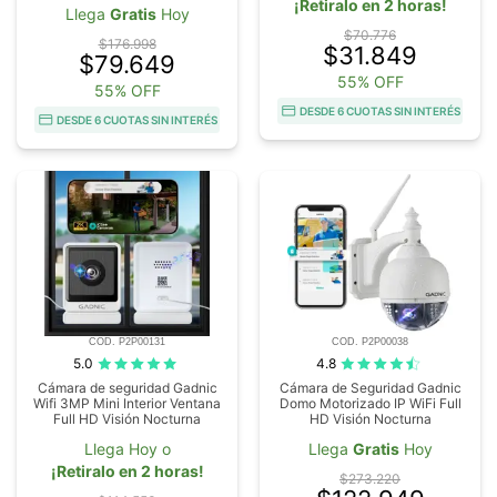
¡Retiralo en 2 horas!
Llega
Gratis
Hoy
$70.776
$176.998
$31.849
$79.649
55% OFF
55% OFF
DESDE 6 CUOTAS SIN INTERÉS
DESDE 6 CUOTAS SIN INTERÉS
COD. P2P00131
COD. P2P00038
5.0
4.8
Cámara de seguridad Gadnic
Cámara de Seguridad Gadnic
Wifi 3MP Mini Interior Ventana
Domo Motorizado IP WiFi Full
Full HD Visión Nocturna
HD Visión Nocturna
Llega Hoy o
Llega
Gratis
Hoy
¡Retiralo en 2 horas!
$273.220