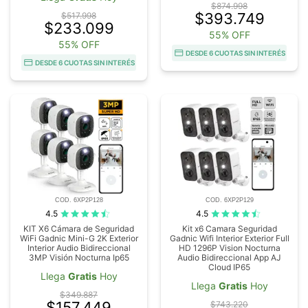
$874.998
$393.749
$517.998
$233.099
55% OFF
55% OFF
DESDE 6 CUOTAS SIN INTERÉS
DESDE 6 CUOTAS SIN INTERÉS
COD. 6XP2P128
COD. 6XP2P129
4.5
4.5
KIT X6 Cámara de Seguridad
Kit x6 Camara Seguridad
WiFi Gadnic Mini-G 2K Exterior
Gadnic Wifi Interior Exterior Full
Interior Audio Bidireccional
HD 1296P Vision Nocturna
3MP Visión Nocturna Ip65
Audio Bidireccional App AJ
Cloud IP65
Llega
Gratis
Hoy
Llega
Gratis
Hoy
$349.887
$157.449
$743.220