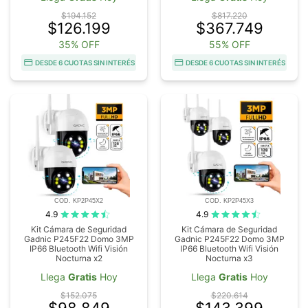
$194.152
$817.220
$126.199
$367.749
35% OFF
55% OFF
DESDE 6 CUOTAS SIN INTERÉS
DESDE 6 CUOTAS SIN INTERÉS
COD. KP2P45X2
COD. KP2P45X3
4.9
4.9
Kit Cámara de Seguridad
Kit Cámara de Seguridad
Gadnic P245F22 Domo 3MP
Gadnic P245F22 Domo 3MP
IP66 Bluetooth Wifi Visión
IP66 Bluetooth Wifi Visión
Nocturna x2
Nocturna x3
Llega
Gratis
Hoy
Llega
Gratis
Hoy
$152.075
$220.614
$98.849
$143.399