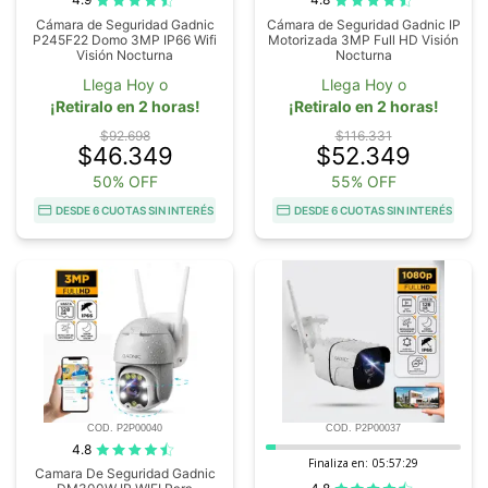
Cámara de Seguridad Gadnic
Cámara de Seguridad Gadnic IP
P245F22 Domo 3MP IP66 Wifi
Motorizada 3MP Full HD Visión
Visión Nocturna
Nocturna
Llega Hoy o
Llega Hoy o
¡Retiralo en 2 horas!
¡Retiralo en 2 horas!
$92.698
$116.331
$46.349
$52.349
50% OFF
55% OFF
DESDE 6 CUOTAS SIN INTERÉS
DESDE 6 CUOTAS SIN INTERÉS
COD. P2P00040
COD. P2P00037
4.8
Finaliza en:
05:57:28
Camara De Seguridad Gadnic