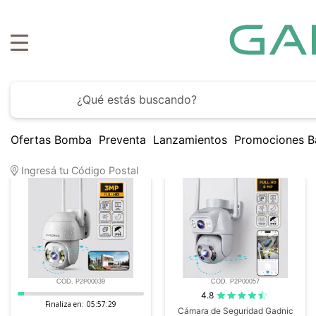
Ofertas Bomba
Preventa
Lanzamientos
Promociones B
109
Artículos encontrados
Ingresá tu Código Postal
COD. P2P00039
COD. P2P00057
4.8
Finaliza en:
05:57:28
Cámara de Seguridad Gadnic