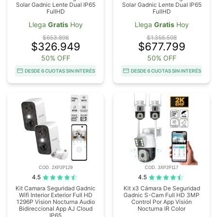
Solar Gadnic Lente Dual IP65
Solar Gadnic Lente Dual IP65
FullHD
FullHD
Llega
Gratis
Hoy
Llega
Gratis
Hoy
$653.898
$1.355.598
$326.949
$677.799
50% OFF
50% OFF
DESDE 6 CUOTAS SIN INTERÉS
DESDE 6 CUOTAS SIN INTERÉS
COD. 2XP2P129
COD. 3XP2P117
4.5
4.5
Kit Camara Seguridad Gadnic
Kit x3 Cámara De Seguridad
Wifi Interior Exterior Full HD
Gadnic S-Cam Full HD 3MP
1296P Vision Nocturna Audio
Control Por App Visión
Bidireccional App AJ Cloud
Nocturna IR Color
IP65