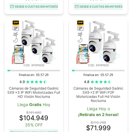
DESDE 6 CUOTAS SIN INTERÉS
DESDE 6 CUOTAS SIN INTERÉS
COD. KP2P0033
COD. KP2P0032
Finaliza en:
05:57:28
Finaliza en:
05:57:28
4.9
4.8
Cámaras de Seguridad Gadnic
Cámaras de Seguridad Gadnic
SX9 x3 IP WiFi Motorizadas Full
SX9 x2 IP WiFi P2P
HD Visión Nocturna
Motorizadas Full Hd Visión
Nocturna
Llega
Gratis
Hoy
Llega Hoy o
$161.460
¡Retiralo en 2 horas!
$104.949
$110.768
35% OFF
$71.999