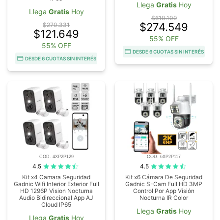
Llega
Gratis
Hoy
Llega
Gratis
Hoy
$610.109
$274.549
$270.331
$121.649
55% OFF
55% OFF
DESDE 6 CUOTAS SIN INTERÉS
DESDE 6 CUOTAS SIN INTERÉS
COD. 4XP2P129
COD. 6XP2P117
4.5
4.5
Kit x4 Camara Seguridad
Kit x6 Cámara De Seguridad
Gadnic Wifi Interior Exterior Full
Gadnic S-Cam Full HD 3MP
HD 1296P Vision Nocturna
Control Por App Visión
Audio Bidireccional App AJ
Nocturna IR Color
Cloud IP65
Llega
Gratis
Hoy
Llega
Gratis
Hoy