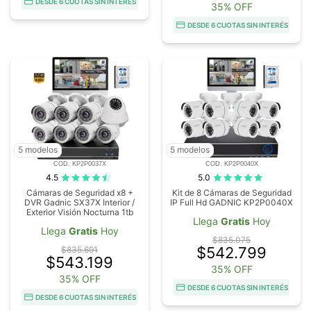
DESDE 6 CUOTAS SIN INTERÉS
35% OFF
DESDE 6 CUOTAS SIN INTERÉS
5 modelos
5 modelos
COD. KP2P0037X
COD. KP2P0040X
4.5
5.0
Cámaras de Seguridad x8 +
Kit de 8 Cámaras de Seguridad
DVR Gadnic SX37X Interior /
IP Full Hd GADNIC KP2P0040X
Exterior Visión Nocturna 1tb
Llega
Gratis
Hoy
Llega
Gratis
Hoy
$835.075
$542.799
$835.691
$543.199
35% OFF
35% OFF
DESDE 6 CUOTAS SIN INTERÉS
DESDE 6 CUOTAS SIN INTERÉS