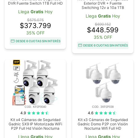
DVR Fuente Switch 1TB Full HD
Exterior DVR + Fuente
Switching 12v a 10a 1TB
Llega
Gratis
Hoy
Llega
Gratis
Hoy
$575.075
$373.799
$690.152
$448.599
35% OFF
35% OFF
DESDE 6 CUOTAS SIN INTERÉS
DESDE 6 CUOTAS SIN INTERÉS
COD. KP2P0040
COD. 3XP2P038
4.9
4.6
Kit x4 Cámaras de Seguridad
Kit x3 Cámaras de Seguridad
Gadnic SX9 IP Motorizada WiFi
Gadnic Domo P2P con Visión
P2P Full Hd Visión Nocturna
Nocturna Wifi Full HD
Llega
Gratis
Hoy
Llega
Gratis
Hoy