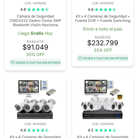
COD. P2P00043
COD. KP2P0050
4.8
4.9
Cámara de Seguridad
Kit x 4 Camaras de Seguridad +
CMD4322 Gadnic Domo 3MP
Fuente DVR + Fuente Switching
Bluetooth Visión Nocturna
Envío a todo el país
Llega
Gratis
Hoy
$358.152
$232.799
$140.075
$91.049
35% OFF
35% OFF
DESDE 6 CUOTAS SIN INTERÉS
DESDE 6 CUOTAS SIN INTERÉS
COD. KP2P0051
COD. KP2P0052
4.9
4.5
Kit x 4 Camaras de Seguridad
Kit x 4 Camaras de Seguridad