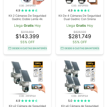
COD. 2XP2P057
COD. 4XP2P053
4.9
4.9
Kit 2 Cámaras De Seguridad
Kit De 4 Cámaras De Seguridad
Gadnic Doble Lente 4k
Dual Gadnic Con Sirena
Llega
Gratis
Hoy
Llega
Gratis
Hoy
$318.664
$626.109
$143.399
$281.749
55% OFF
55% OFF
DESDE 6 CUOTAS SIN INTERÉS
DESDE 6 CUOTAS SIN INTERÉS
COD. 2XP2P114
COD. 4XP2P114
4.9
5.0
Kit x2 Cámara de Seguridad
Kit x4 Cámara de Seguridad