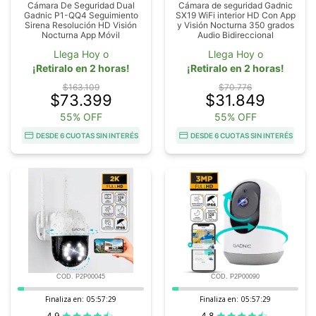
Cámara De Seguridad Dual
Cámara de seguridad Gadnic
Gadnic P1-QQ4 Seguimiento
SX19 WiFi interior HD Con App
Sirena Resolución HD Visión
y Visión Nocturna 350 grados
Nocturna App Móvil
Audio Bidireccional
Llega Hoy o
Llega Hoy o
¡Retiralo en 2 horas!
¡Retiralo en 2 horas!
$163.109
$70.776
$73.399
$31.849
55% OFF
55% OFF
DESDE 6 CUOTAS SIN INTERÉS
DESDE 6 CUOTAS SIN INTERÉS
COD. P2P00045
COD. P2P00090
Finaliza en:
05:57:28
Finaliza en:
05:57:28
4.9
4.8