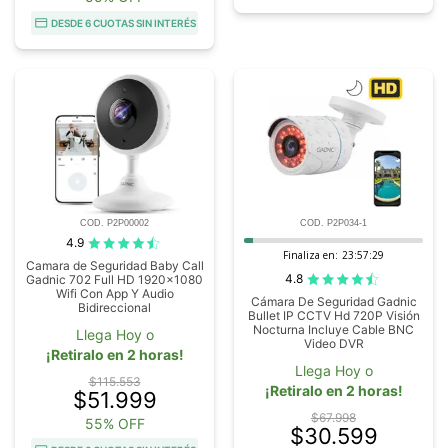
DESDE 6 CUOTAS SIN INTERÉS
COD. P2P00002
COD. P2P034-1
4.9
Finaliza en:
23:57:28
Camara de Seguridad Baby Call
4.8
Gadnic 702 Full HD 1920x1080
Wifi Con App Y Audio
Cámara De Seguridad Gadnic
Bidireccional
Bullet IP CCTV Hd 720P Visión
Nocturna Incluye Cable BNC
Llega Hoy o
Video DVR
¡Retiralo en 2 horas!
Llega Hoy o
$115.553
¡Retiralo en 2 horas!
$51.999
$67.998
55% OFF
$30.599