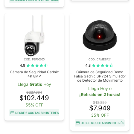
COD. P2P00055
COD. CAMESP24
4.9
4.8
Cámara de Seguridad Gadnic
Cámara de Seguridad Domo
4K 8MP
Falsa Gadnic SPY24 Simulador
de Detector de Movimiento
Llega
Gratis
Hoy
Llega Hoy o
$227.664
¡Retiralo en 2 horas!
$102.449
$12.229
55% OFF
$7.949
DESDE 6 CUOTAS SIN INTERÉS
35% OFF
DESDE 6 CUOTAS SIN INTERÉS