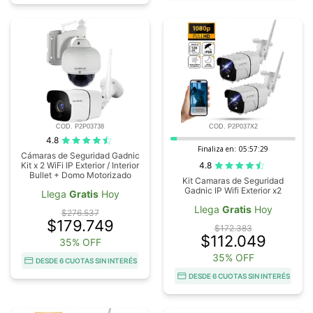
COD. P2P03738
COD. P2P037X2
4.8
Finaliza en:
05:57:28
Cámaras de Seguridad Gadnic
4.8
Kit x 2 WiFi IP Exterior / Interior
Bullet + Domo Motorizado
Kit Camaras de Seguridad
Gadnic IP Wifi Exterior x2
Llega
Gratis
Hoy
Llega
Gratis
Hoy
$276.537
$179.749
$172.383
$112.049
35% OFF
35% OFF
DESDE 6 CUOTAS SIN INTERÉS
DESDE 6 CUOTAS SIN INTERÉS