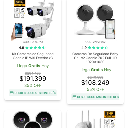
COD. P2P037X3
COD. 2XP2P002
4.9
4.9
Kit Camaras de Seguridad
Camaras De Seguridad Baby
Gadnic IP Wifi Exterior x3
Call x2 Gadnic 702 Full HD
1920x1080
Llega
Gratis
Hoy
Llega
Gratis
Hoy
$294.460
$191.399
$240.553
$108.249
35% OFF
55% OFF
DESDE 6 CUOTAS SIN INTERÉS
DESDE 6 CUOTAS SIN INTERÉS