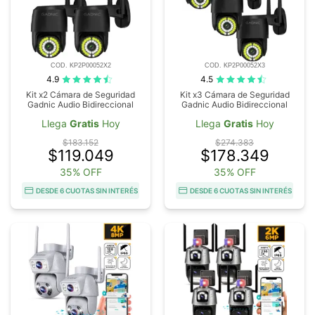
COD. KP2P00052X2
COD. KP2P00052X3
4.9
4.5
Kit x2 Cámara de Seguridad
Kit x3 Cámara de Seguridad
Gadnic Audio Bidireccional
Gadnic Audio Bidireccional
Llega
Gratis
Hoy
Llega
Gratis
Hoy
$183.152
$274.383
$119.049
$178.349
35% OFF
35% OFF
DESDE 6 CUOTAS SIN INTERÉS
DESDE 6 CUOTAS SIN INTERÉS