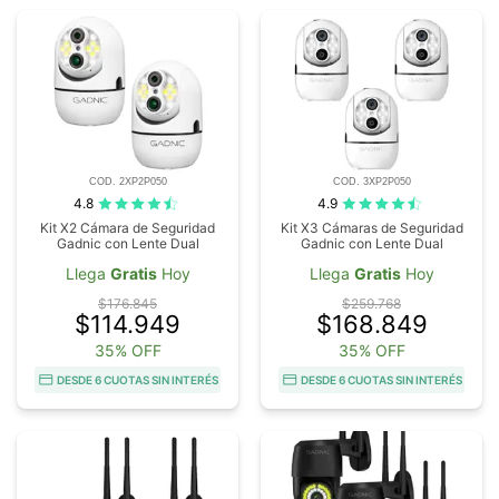
COD. 2XP2P050
COD. 3XP2P050
4.8
4.9
Kit X2 Cámara de Seguridad
Kit X3 Cámaras de Seguridad
Gadnic con Lente Dual
Gadnic con Lente Dual
Llega
Gratis
Hoy
Llega
Gratis
Hoy
$176.845
$259.768
$114.949
$168.849
35% OFF
35% OFF
DESDE 6 CUOTAS SIN INTERÉS
DESDE 6 CUOTAS SIN INTERÉS