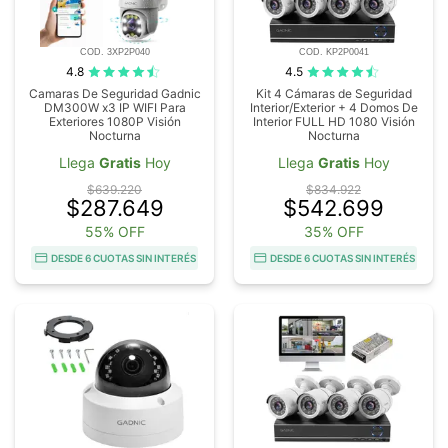
COD. 3XP2P040
COD. KP2P0041
4.8
4.5
Camaras De Seguridad Gadnic
Kit 4 Cámaras de Seguridad
DM300W x3 IP WIFI Para
Interior/Exterior + 4 Domos De
Exteriores 1080P Visión
Interior FULL HD 1080 Visión
Nocturna
Nocturna
Llega
Gratis
Hoy
Llega
Gratis
Hoy
$639.220
$834.922
$287.649
$542.699
55% OFF
35% OFF
DESDE 6 CUOTAS SIN INTERÉS
DESDE 6 CUOTAS SIN INTERÉS