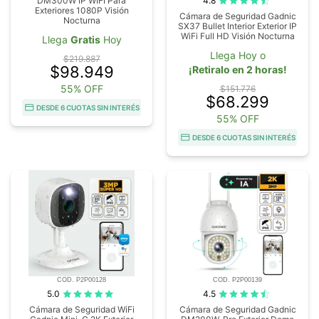
4.8
DM300W IP WIFI Para
Exteriores 1080P Visión
Cámara de Seguridad Gadnic
Nocturna
SX37 Bullet Interior Exterior IP
WiFi Full HD Visión Nocturna
Llega
Gratis
Hoy
Llega Hoy o
$219.887
$98.949
¡Retiralo en 2 horas!
55% OFF
$151.776
$68.299
DESDE 6 CUOTAS SIN INTERÉS
55% OFF
DESDE 6 CUOTAS SIN INTERÉS
COD. P2P00128
COD. P2P00139
5.0
4.5
Cámara de Seguridad WiFi
Cámara de Seguridad Gadnic