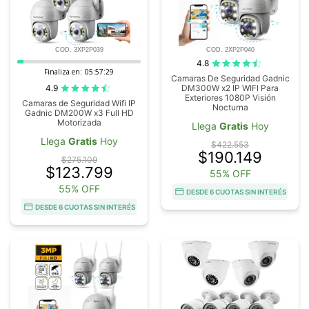
COD. 3XP2P039
COD. 2XP2P040
4.8
Finaliza en:
05:57:28
Camaras De Seguridad Gadnic
4.9
DM300W x2 IP WIFI Para
Exteriores 1080P Visión
Camaras de Seguridad Wifi IP
Nocturna
Gadnic DM200W x3 Full HD
Motorizada
Llega
Gratis
Hoy
Llega
Gratis
Hoy
$422.553
$190.149
$275.109
$123.799
55% OFF
55% OFF
DESDE 6 CUOTAS SIN INTERÉS
DESDE 6 CUOTAS SIN INTERÉS