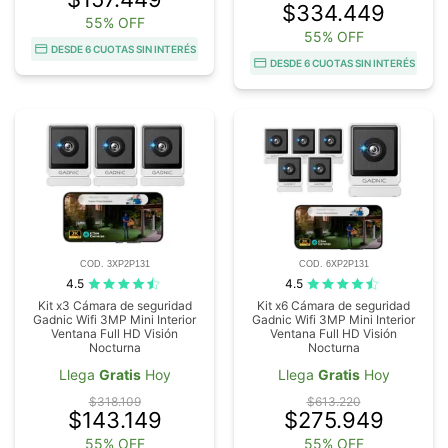
$334.449
55% OFF
55% OFF
DESDE 6 CUOTAS SIN INTERÉS
DESDE 6 CUOTAS SIN INTERÉS
COD. 3XP2P131
COD. 6XP2P131
4.5
4.5
Kit x3 Cámara de seguridad
Kit x6 Cámara de seguridad
Gadnic Wifi 3MP Mini Interior
Gadnic Wifi 3MP Mini Interior
Ventana Full HD Visión
Ventana Full HD Visión
Nocturna
Nocturna
Llega
Gratis
Hoy
Llega
Gratis
Hoy
$318.109
$613.220
$143.149
$275.949
55% OFF
55% OFF