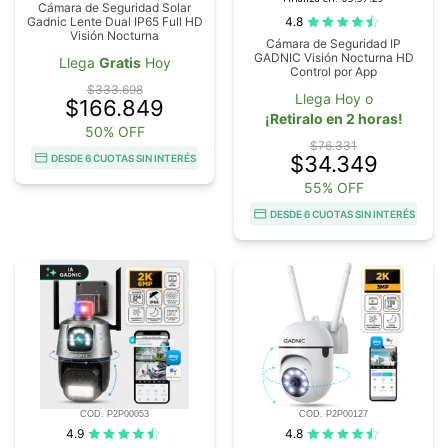
Cámara de Seguridad Solar
4.8
Gadnic Lente Dual IP65 Full HD
Visión Nocturna
Cámara de Seguridad IP
GADNIC Visión Nocturna HD
Llega
Gratis
Hoy
Control por App
$333.698
Llega Hoy o
$166.849
¡Retiralo en 2 horas!
50% OFF
$76.331
$34.349
DESDE 6 CUOTAS SIN INTERÉS
55% OFF
DESDE 6 CUOTAS SIN INTERÉS
COD. P2P00053
COD. P2P00127
4.9
4.8