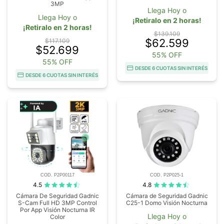
3MP
Llega Hoy o
Llega Hoy o
¡Retiralo en 2 horas!
¡Retiralo en 2 horas!
$139.109
$62.599
$117.109
$52.699
55% OFF
55% OFF
DESDE 6 CUOTAS SIN INTERÉS
DESDE 6 CUOTAS SIN INTERÉS
COD. P2P00117
COD. P2P025-1
4.5
4.8
Cámara De Seguridad Gadnic
Cámara de Seguridad Gadnic
S-Cam Full HD 3MP Control
C25-1 Domo Visión Nocturna
Por App Visión Nocturna IR
Llega Hoy o
Color