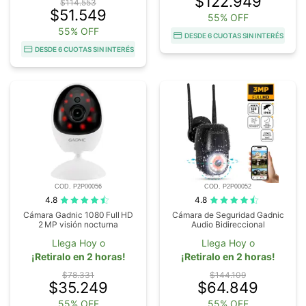
$122.949
$114.553
$51.549
55% OFF
55% OFF
DESDE 6 CUOTAS SIN INTERÉS
DESDE 6 CUOTAS SIN INTERÉS
COD. P2P00056
COD. P2P00052
4.8
4.8
Cámara Gadnic 1080 Full HD
Cámara de Seguridad Gadnic
2 MP visión nocturna
Audio Bidireccional
Llega Hoy o
Llega Hoy o
¡Retiralo en 2 horas!
¡Retiralo en 2 horas!
$78.331
$144.109
$35.249
$64.849
55% OFF
55% OFF