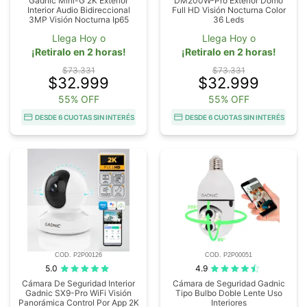
Gadnic Mini-G 2K Exterior
DM200W-Pro Exterior Domo
Interior Audio Bidireccional
Full HD Visión Nocturna Color
3MP Visión Nocturna Ip65
36 Leds
Llega Hoy o
Llega Hoy o
¡Retiralo en 2 horas!
¡Retiralo en 2 horas!
$73.331
$73.331
$32.999
$32.999
55% OFF
55% OFF
DESDE 6 CUOTAS SIN INTERÉS
DESDE 6 CUOTAS SIN INTERÉS
COD. P2P00126
COD. P2P00051
5.0
4.9
Cámara De Seguridad Interior
Cámara de Seguridad Gadnic
Gadnic SX9-Pro WiFi Visión
Tipo Bulbo Doble Lente Uso
Panorámica Control Por App 2K
Interiores