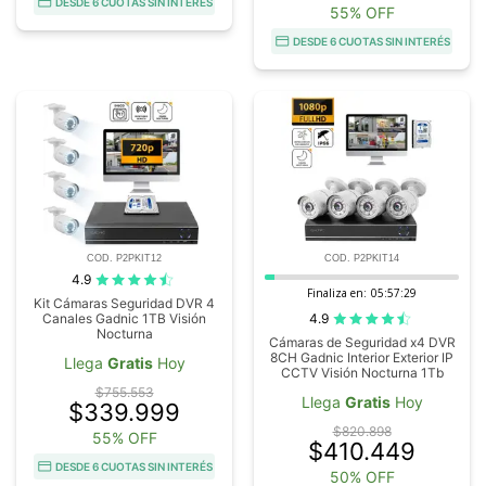
DESDE 6 CUOTAS SIN INTERÉS
55% OFF
DESDE 6 CUOTAS SIN INTERÉS
COD. P2PKIT12
COD. P2PKIT14
4.9
Finaliza en:
05:57:28
Kit Cámaras Seguridad DVR 4
4.9
Canales Gadnic 1TB Visión
Nocturna
Cámaras de Seguridad x4 DVR
8CH Gadnic Interior Exterior IP
Llega
Gratis
Hoy
CCTV Visión Nocturna 1Tb
$755.553
Llega
Gratis
Hoy
$339.999
$820.898
55% OFF
$410.449
DESDE 6 CUOTAS SIN INTERÉS
50% OFF