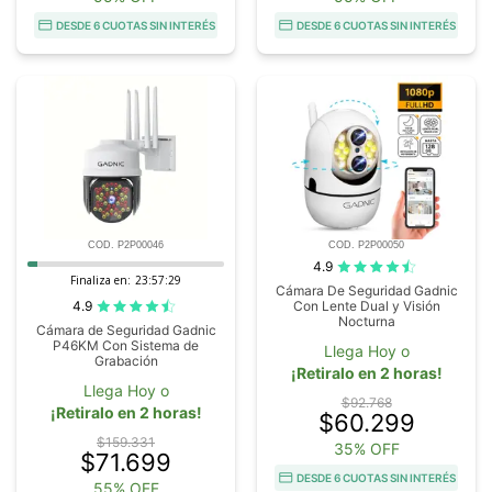
DESDE 6 CUOTAS SIN INTERÉS
DESDE 6 CUOTAS SIN INTERÉS
COD. P2P00046
COD. P2P00050
4.9
Finaliza en:
23:57:28
Cámara De Seguridad Gadnic
4.9
Con Lente Dual y Visión
Nocturna
Cámara de Seguridad Gadnic
P46KM Con Sistema de
Llega Hoy o
Grabación
¡Retiralo en 2 horas!
Llega Hoy o
$92.768
¡Retiralo en 2 horas!
$60.299
$159.331
35% OFF
$71.699
DESDE 6 CUOTAS SIN INTERÉS
55% OFF