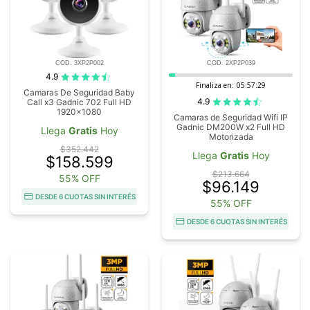
COD. 3XP2P002
COD. 2XP2P039
4.9
Finaliza en:
05:57:28
Camaras De Seguridad Baby
4.9
Call x3 Gadnic 702 Full HD
1920x1080
Camaras de Seguridad Wifi IP
Gadnic DM200W x2 Full HD
Llega
Gratis
Hoy
Motorizada
$352.442
Llega
Gratis
Hoy
$158.599
$213.664
55% OFF
$96.149
DESDE 6 CUOTAS SIN INTERÉS
55% OFF
DESDE 6 CUOTAS SIN INTERÉS