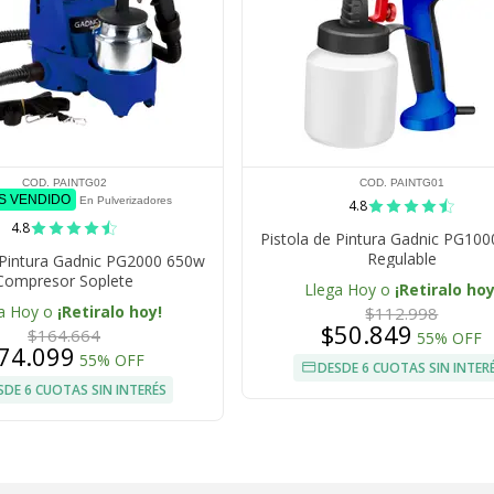
COD. PAINTG02
COD. PAINTG01
ÁS VENDIDO
En Pulverizadores
4.8
4.8
Pistola de Pintura Gadnic PG10
Regulable
 Pintura Gadnic PG2000 650w
Compresor Soplete
Llega Hoy o
¡Retiralo hoy
a Hoy o
¡Retiralo hoy!
$112.998
$50.849
$164.664
55% OFF
74.099
55% OFF
DESDE 6 CUOTAS SIN INTER
SDE 6 CUOTAS SIN INTERÉS