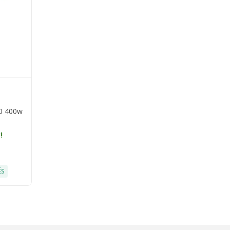
00 400w
!
ÉS