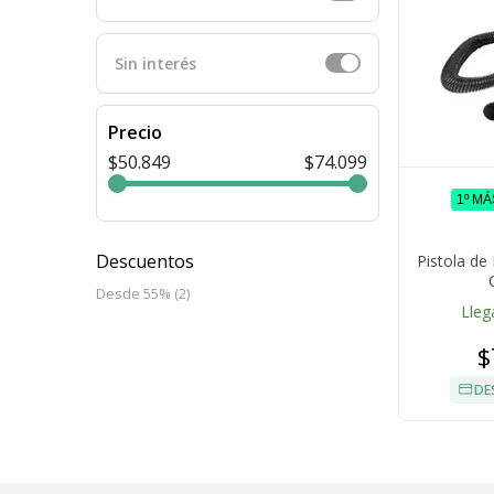
Sin interés
Precio
$50.849
$74.099
1º M
Descuentos
Pistola de
Desde 55% (2)
Lleg
$
DE