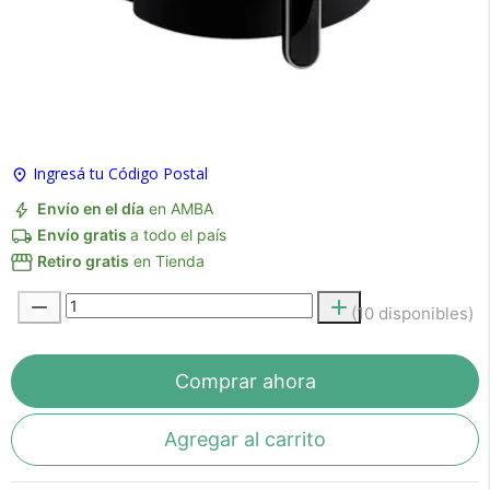
×
Medios de Pago
Ingresá tu Código Postal
Envío en el día
en AMBA
Envío gratis
a todo el país
Retiro gratis
en Tienda
(10 disponibles)
Recibí el producto que esperabas o
Comprar ahora
te devolvemos tu dinero.
Agregar al carrito
En Bidcom te aseguramos recibir el producto