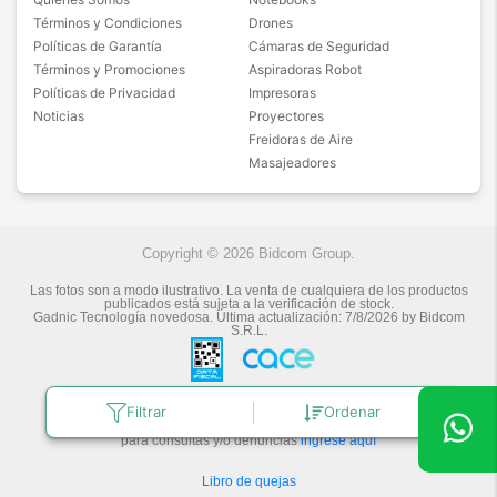
Términos y Condiciones
Drones
Políticas de Garantía
Cámaras de Seguridad
Términos y Promociones
Aspiradoras Robot
Políticas de Privacidad
Impresoras
Noticias
Proyectores
Freidoras de Aire
Masajeadores
Copyright © 2026 Bidcom Group.
Las fotos son a modo ilustrativo. La venta de cualquiera de los productos
publicados está sujeta a la verificación de stock.
Gadnic Tecnología novedosa.
Última actualización:
7/8/2026
by
Bidcom
S.R.L.
Botón de arrepentimiento
Filtrar
Ordenar
Defensa de las y los Consumidores
para consultas y/o denuncias
ingrese aquí
Libro de quejas