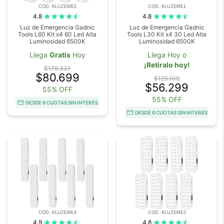
COD. KLUZEME2
COD. KLUZEME1
4.8
4.8
Luz de Emergencia Gadnic
Luz de Emergencia Gadnic
Tools L60 Kit x4 60 Led Alta
Tools L30 Kit x4 30 Led Alta
Luminosidad 6500K
Luminosidad 6500K
Llega
Gratis
Hoy
Llega Hoy o
¡Retiralo hoy!
$179.331
$80.699
$125.109
$56.299
55% OFF
55% OFF
DESDE 6 CUOTAS SIN INTERÉS
DESDE 6 CUOTAS SIN INTERÉS
COD. KLUZEME4
COD. KLUZEME3
4.9
4.8