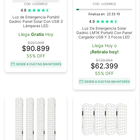
COD. LUZEME12
COD. LUZEME11
4.8
Finaliza en:
23:33:19
Luz de Emergencia Portátil
4.9
Gadnic Panel Solar Con USB 3
Lámparas LED
Luz De Emergencia Solar
Gadnic LM1K Portatil Con Panel
Llega
Gratis
Hoy
Cargador USB Y 3 Focos LED
$201.998
Llega Hoy o
$90.899
¡Retiralo hoy!
55% OFF
$138.664
$62.399
DESDE 6 CUOTAS SIN INTERÉS
55% OFF
DESDE 6 CUOTAS SIN INTERÉS