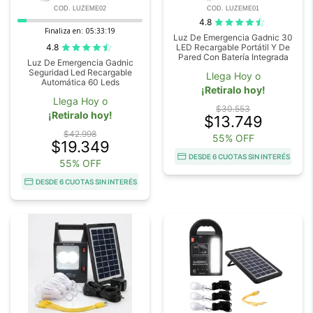
COD. LUZEME02
COD. LUZEME01
4.8
Finaliza en:
05:33:19
Luz De Emergencia Gadnic 30
4.8
LED Recargable Portátil Y De
Pared Con Batería Integrada
Luz De Emergencia Gadnic
Seguridad Led Recargable
Llega Hoy o
Automática 60 Leds
¡Retiralo hoy!
Llega Hoy o
$30.553
¡Retiralo hoy!
$13.749
$42.998
55% OFF
$19.349
DESDE 6 CUOTAS SIN INTERÉS
55% OFF
DESDE 6 CUOTAS SIN INTERÉS