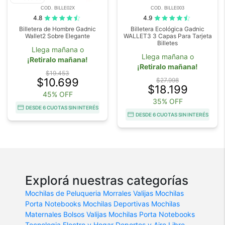
COD. BILLE02X
COD. BILLE003
4.8
4.9
Billetera de Hombre Gadnic
Billetera Ecológica Gadnic
Wallet2 Sobre Elegante
WALLET3 3 Capas Para Tarjeta
Billetes
Llega mañana o
Llega mañana o
¡Retiralo mañana!
¡Retiralo mañana!
$19.453
$10.699
$27.998
$18.199
45% OFF
35% OFF
DESDE 6 CUOTAS SIN INTERÉS
DESDE 6 CUOTAS SIN INTERÉS
Explorá nuestras categorías
Mochilas de Peluqueria
Morrales
Valijas
Mochilas
Porta Notebooks
Mochilas Deportivas
Mochilas
Maternales
Bolsos
Valijas
Mochilas Porta Notebooks
Tecnologia
Electro y Hogar
Deportes y Aire Libre