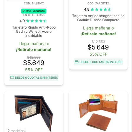
COD. BILLE04X
COD. TARJET1X
4.8
1º MÁS VENDIDO
EN BILLETERAS
Tarjetero Antidesmagnetización
Gadnic Diseño Compacto
4.9
Tarjetero Rígido Anti-Robo
Llega mañana o
Gadnic Wallet4 Acero
¡Retiralo mañana!
Inoxidable
$12.553
Llega mañana o
$5.649
¡Retiralo mañana!
55% OFF
$12.553
$5.649
DESDE 6 CUOTAS SIN INTERÉS
55% OFF
DESDE 6 CUOTAS SIN INTERÉS
2 modelos