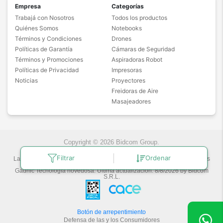
Empresa
Categorías
Trabajá con Nosotros
Todos los productos
Quiénes Somos
Notebooks
Términos y Condiciones
Drones
Políticas de Garantía
Cámaras de Seguridad
Términos y Promociones
Aspiradoras Robot
Políticas de Privacidad
Impresoras
Noticias
Proyectores
Freidoras de Aire
Masajeadores
Copyright © 2026 Bidcom Group.
Filtrar
Ordenar
Las fotos son a modo ilustrativo. La venta de cualquiera de los productos
publicados está sujeta a la verificación de stock.
Gadnic Tecnología novedosa.
Última actualización:
8/8/2026
by
Bidcom
S.R.L.
Botón de arrepentimiento
Defensa de las y los Consumidores