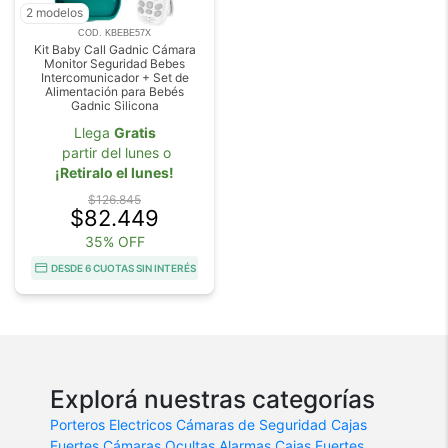
2 modelos
COD. KBEBE57X
Kit Baby Call Gadnic Cámara
Monitor Seguridad Bebes
Intercomunicador + Set de
Alimentación para Bebés
Gadnic Silicona
Llega
Gratis
partir del lunes o
¡Retiralo el lunes!
$126.845
$82.449
35% OFF
DESDE 6 CUOTAS SIN INTERÉS
Explorá nuestras categorías
Porteros Electricos
Cámaras de Seguridad
Cajas
Fuertes
Cámaras Ocultas
Alarmas
Cajas Fuertes