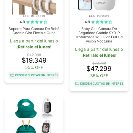
COD. BEBSOP01
COD. P2P000-9
4.9
4.9
Soporte Para Cámara De Bebé
Baby Call Cámara De
Gadnic Giro Flexible Cuna
Seguridad Gadnic SX9 IP
Motorizada WiFi P2P Full Hd
Llega a partir del lunes o
Visión Nocturna
¡Retiralo el lunes!
Llega a partir del lunes o
$42.998
¡Retiralo el lunes!
$19.349
$72.768
55% OFF
$47.299
35% OFF
DESDE 6 CUOTAS SIN INTERÉS
DESDE 6 CUOTAS SIN INTERÉS