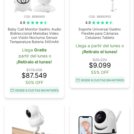
COD. BEB00050
COD. BEBSOP02
4.9
4.9
Baby Call Monitor Gadnic Audio
Soporte Universal Gadnic
Bidireccional Melodias Video
Flexible para Cámaras
con Visión Nocturna Sensor
Celulares Tablets
Temperatura Bateria 540mAh
Llega a partir del lunes o
Llega
Gratis
¡Retiralo el lunes!
partir del lunes o
$20.220
¡Retiralo el lunes!
$9.099
$175.098
55% OFF
$87.549
DESDE 6 CUOTAS SIN INTERÉS
50% OFF
DESDE 6 CUOTAS SIN INTERÉS