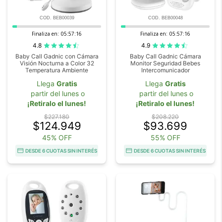
COD. BEB00039
COD. BEB00048
Finaliza en:
05:57:16
Finaliza en:
05:57:16
4.8
4.9
Baby Call Gadnic con Cámara
Baby Call Gadnic Cámara
Visión Nocturna a Color 32
Monitor Seguridad Bebes
Temperatura Ambiente
Intercomunicador
Llega
Gratis
Llega
Gratis
partir del lunes o
partir del lunes o
¡Retiralo el lunes!
¡Retiralo el lunes!
$227.180
$208.220
$124.949
$93.699
45% OFF
55% OFF
DESDE 6 CUOTAS SIN INTERÉS
DESDE 6 CUOTAS SIN INTERÉS