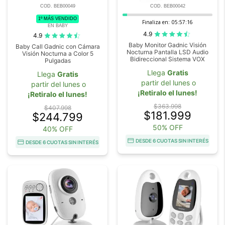
COD. BEB00049
COD. BEB00042
1º MÁS VENDIDO
Finaliza en:
05:57:16
EN BABY
4.9
4.9
Baby Monitor Gadnic Visión
Baby Call Gadnic con Cámara
Nocturna Pantalla LSD Audio
Visión Nocturna a Color 5
Bidireccional Sistema VOX
Pulgadas
Llega
Gratis
Llega
Gratis
partir del lunes o
partir del lunes o
¡Retiralo el lunes!
¡Retiralo el lunes!
$363.998
$407.998
$181.999
$244.799
50% OFF
40% OFF
DESDE 6 CUOTAS SIN INTERÉS
DESDE 6 CUOTAS SIN INTERÉS