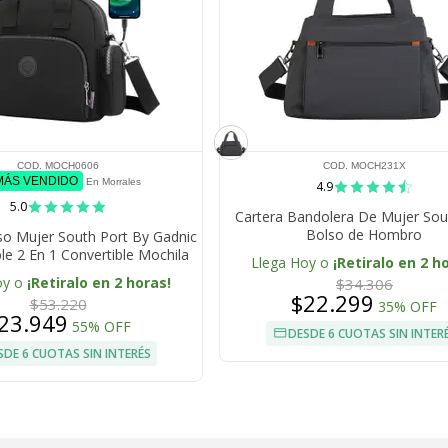
COD. MOCH0606
COD. MOCH231X
 MÁS VENDIDO
En Morrales
4.9
5.0
Cartera Bandolera De Mujer Sou
Bolso de Hombro
so Mujer South Port By Gadnic
e 2 En 1 Convertible Mochila
Llega Hoy o
¡Retiralo en 2 h
 Nylon Negro Gran Capacidad
oy o
¡Retiralo en 2 horas!
$34.306
$22.299
$53.220
35% OFF
23.949
55% OFF
DESDE 6 CUOTAS SIN INTER
SDE 6 CUOTAS SIN INTERÉS