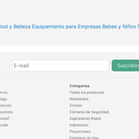
lud y Belleza
Equipamiento para Empresas
Bebes y Niños
Suscribir
Categorías
nvío
Todos los productos
Pago
Notebooks
ración
Drones
yorista
Cámaras de Seguridad
amos?
Aspiradoras Robot
yuda
Impresoras
Proyectores
Freidoras de Aire