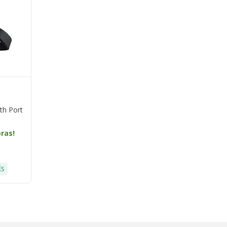
th Port
oras!
ÉS