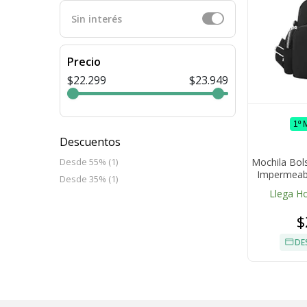
Sin interés
Precio
$22.299
$23.949
1º
Descuentos
Mochila Bol
Desde 55% (1)
Impermeabl
Desde 35% (1)
Bandolera
Llega H
$
DE