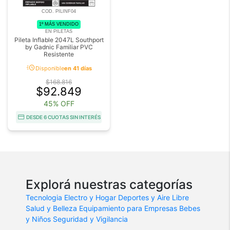
COD. PILINF04
1º MÁS VENDIDO
EN PILETAS
Pileta Inflable 2047L Southport
by Gadnic Familiar PVC
Resistente
acute
Disponible
en 41 días
$168.816
$92.849
45% OFF
DESDE 6 CUOTAS SIN INTERÉS
Explorá nuestras categorías
Tecnologia
Electro y Hogar
Deportes y Aire Libre
Salud y Belleza
Equipamiento para Empresas
Bebes
y Niños
Seguridad y Vigilancia