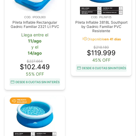
COD. IPOOL003
COD. PILINF05
Pileta Inflable Rectangular
Pileta Inflable 3818L Southport
Gadnic Familiar 2321 Lt PVC
by Gadnic Familiar PVC
Resistente
Llega entre el
acute
Disponible
en 41 días
11/ago
y el
$218.180
$119.999
14/ago
45% OFF
$227.664
$102.449
DESDE 6 CUOTAS SIN INTERÉS
55% OFF
DESDE 6 CUOTAS SIN INTERÉS