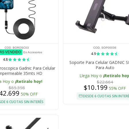
COD. BOROSC03
COD. SOP00036
MÁS VENDIDO
En Accesorios
4.9
4.8
Soporte Para Celular GADNIC 
Para Auto
oscopica Gadnic Para Celular
mpermeable 35mts HD
Llega Hoy o
¡Retiralo hoy
a Hoy o
¡Retiralo hoy!
$22.664
$10.199
$85.398
55% OFF
42.699
50% OFF
DESDE 6 CUOTAS SIN INTER
SDE 6 CUOTAS SIN INTERÉS