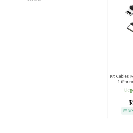
Kit Cables 
1 iPhon
Lleg
$
DE