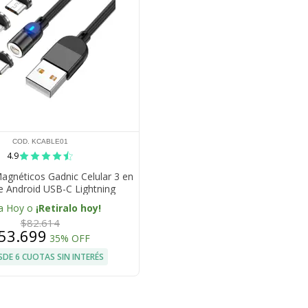
COD. KCABLE01
4.9
Magnéticos Gadnic Celular 3 en
e Android USB-C Lightning
a Hoy o
¡Retiralo hoy!
$82.614
53.699
35% OFF
SDE 6 CUOTAS SIN INTERÉS