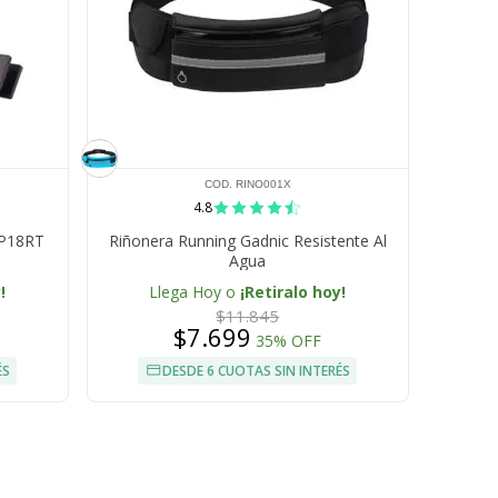
COD. RINO001X
4.8
SP18RT
Riñonera Running Gadnic Resistente Al
Agua
!
Llega Hoy o
¡Retiralo hoy!
$11.845
$7.699
35% OFF
ÉS
DESDE 6 CUOTAS SIN INTERÉS