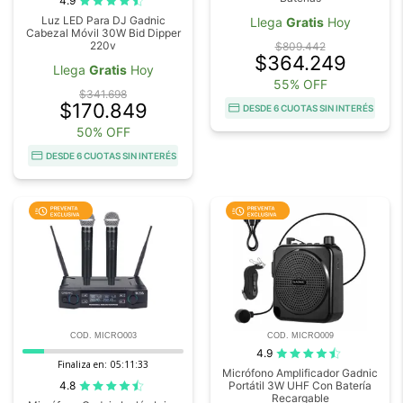
4.9
Luz LED Para DJ Gadnic
Llega
Gratis
Hoy
Cabezal Móvil 30W Bid Dipper
220v
$809.442
$364.249
Llega
Gratis
Hoy
55% OFF
$341.698
$170.849
DESDE 6 CUOTAS SIN INTERÉS
50% OFF
DESDE 6 CUOTAS SIN INTERÉS
COD. MICRO003
COD. MICRO009
4.9
Finaliza en:
05:11:32
Micrófono Amplificador Gadnic
4.8
Portátil 3W UHF Con Batería
Recargable