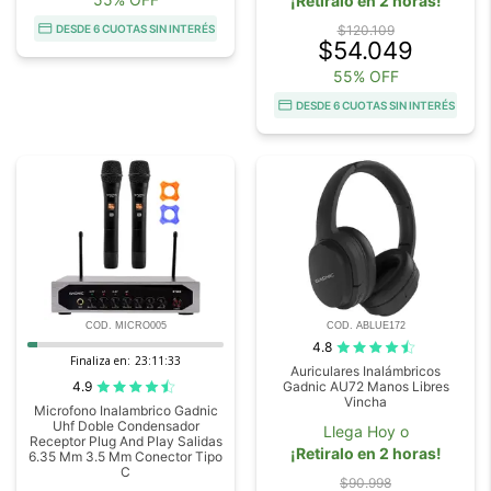
¡Retiralo en 2 horas!
DESDE 6 CUOTAS SIN INTERÉS
$120.109
$54.049
55% OFF
DESDE 6 CUOTAS SIN INTERÉS
COD. MICRO005
COD. ABLUE172
4.8
Finaliza en:
23:11:32
Auriculares Inalámbricos
4.9
Gadnic AU72 Manos Libres
Vincha
Microfono Inalambrico Gadnic
Uhf Doble Condensador
Llega Hoy o
Receptor Plug And Play Salidas
¡Retiralo en 2 horas!
6.35 Mm 3.5 Mm Conector Tipo
C
$90.998