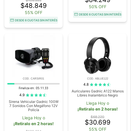
$108.553
$48.849
50% OFF
55% OFF
DESDE 6 CUOTAS SIN INTERÉS
DESDE 6 CUOTAS SIN INTERÉS
COD. CARSIR01
COD. ABLUE122
4.8
Finaliza en:
05:11:32
Auriculares Gadnic A122 Manos
4.9
Libres Inalambrico Negro
Sirena Vehicular Gadnic 100W
Llega Hoy o
7 Sonidos Con Megáfono 12V
¡Retiralo en 2 horas!
Policía
$68.220
Llega Hoy o
$30.699
¡Retiralo en 2 horas!
55% OFF