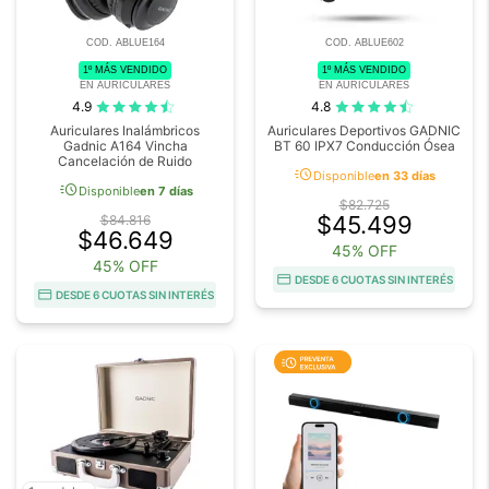
COD. ABLUE164
COD. ABLUE602
1º MÁS VENDIDO
1º MÁS VENDIDO
EN AURICULARES
EN AURICULARES
4.9
4.8
Auriculares Inalámbricos
Auriculares Deportivos GADNIC
Gadnic A164 Vincha
BT 60 IPX7 Conducción Ósea
Cancelación de Ruido
acute
Disponible
en 33 días
acute
Disponible
en 7 días
$82.725
$45.499
$84.816
$46.649
45% OFF
45% OFF
DESDE 6 CUOTAS SIN INTERÉS
DESDE 6 CUOTAS SIN INTERÉS