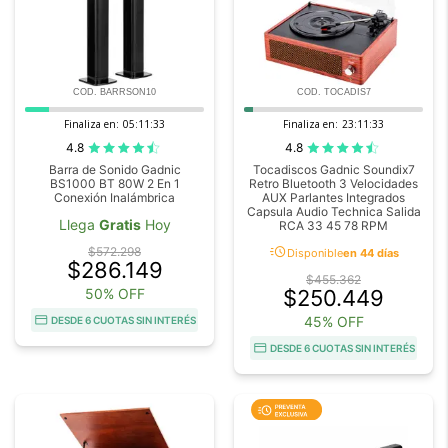
COD. BARRSON10
COD. TOCADIS7
Finaliza en:
05:11:32
Finaliza en:
23:11:32
4.8
4.8
Barra de Sonido Gadnic
Tocadiscos Gadnic Soundix7
BS1000 BT 80W 2 En 1
Retro Bluetooth 3 Velocidades
Conexión Inalámbrica
AUX Parlantes Integrados
Capsula Audio Technica Salida
Llega
Gratis
Hoy
RCA 33 45 78 RPM
acute
$572.298
Disponible
en 44 días
$286.149
$455.362
50% OFF
$250.449
45% OFF
DESDE 6 CUOTAS SIN INTERÉS
DESDE 6 CUOTAS SIN INTERÉS