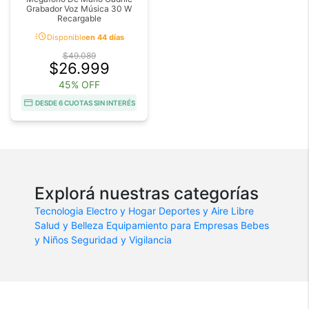
Grabador Voz Música 30 W
Recargable
acute
Disponible
en 44 días
$49.089
$26.999
45% OFF
DESDE 6 CUOTAS SIN INTERÉS
Explorá nuestras categorías
Tecnologia
Electro y Hogar
Deportes y Aire Libre
Salud y Belleza
Equipamiento para Empresas
Bebes
y Niños
Seguridad y Vigilancia