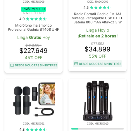
COD. MICRO006
COD. RADIO002
4.5
1º MÁS VENDIDO
EN MICRÓFONOS
Radio Portatil Gadnic FM AM
Vintage Recargable USB BT TF
4.9
Bateria 800 mAh Altavoz 3 W
Micrófono Inalámbrico
Profesional Gadnic BT408 UHF
Llega Hoy o
¡Retiralo en 2 horas!
Llega
Gratis
Hoy
$77.553
$413.907
$34.899
$227.649
55% OFF
45% OFF
DESDE 6 CUOTAS SIN INTERÉS
DESDE 6 CUOTAS SIN INTERÉS
COD. MICRO051
COD. MICRO015
4.8