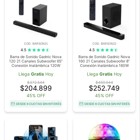
COD. BARSON21
COD. BARSON22
4.5
4.5
Barra de Sonido Gadnic Nova
Barra de Sonido Gadnic Nova
120 21 Canales Subwoofer 65”
160 21 Canales Subwoofer 8”
Conexión Inalámbrica 120W
Conexión Inalámbrica 160W
Llega
Gratis
Hoy
Llega
Gratis
Hoy
$372.544
$459.544
$204.899
$252.749
45% OFF
45% OFF
DESDE 6 CUOTAS SIN INTERÉS
DESDE 6 CUOTAS SIN INTERÉS