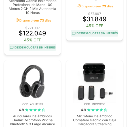
Micrófono Gadnic Inalámbrico
Profesional de Mano 100
acute
Disponible
en 73 días
Metros 2 CH 2 Mic Autonomía
10 Horas
$57.907
$31.849
acute
Disponible
en 73 días
45% OFF
$221.907
$122.049
DESDE 6 CUOTAS SIN INTERÉS
45% OFF
DESDE 6 CUOTAS SIN INTERÉS
COD. ABLUE163
COD. MICRO050
4.8
4.9
Auriculares Inalámbricos
Micrófono Inalámbrico
Gadnic Micrófono Vincha
Corbatero Gadnic con Caja
Bluetooth 5.3 Largo Alcance
Cargadora Streaming