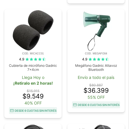
COD. MICACC01
COD. MEGAFO04
4.9
4.9
Cubierta de micrófono Gadnic
Megáfono Gadnic Altavoz
7x4cm
Bluetooth
Llega Hoy o
Envío a todo el país
¡Retiralo en 2 horas!
$80.887
$36.399
$15.915
$9.549
55% OFF
40% OFF
DESDE 6 CUOTAS SIN INTERÉS
DESDE 6 CUOTAS SIN INTERÉS