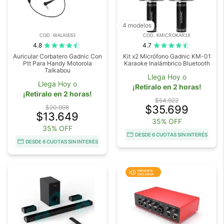
4 modelos
COD. WALKIE63
COD. KMICROKAR1X
4.8
4.7
Auricular Corbatero Gadnic Con
Kit x2 Micrófono Gadnic KM-01
Ptt Para Handy Motorola
Karaoke Inalámbrico Bluetooth
Talkabou
Llega Hoy o
Llega Hoy o
¡Retiralo en 2 horas!
¡Retiralo en 2 horas!
$54.922
$35.699
$20.998
$13.649
35% OFF
35% OFF
DESDE 6 CUOTAS SIN INTERÉS
DESDE 6 CUOTAS SIN INTERÉS