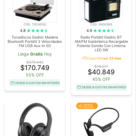
COD. TOCADIS2
COD. RADIO001
4.8
4.9
Tocadiscos Gadnic Madera
Radio Portátil Gadnic BT
Bluetooth Portátil 3 Velocidades
AM/FM Inalámbrica Recargable
FM USB Aux-In SD
Potente Sonido Con Linterna
LED 5W
Llega
Gratis
Hoy
acute
Disponible
en 23 días
$379.442
$170.749
$74.271
$40.849
55% OFF
45% OFF
DESDE 6 CUOTAS SIN INTERÉS
DESDE 6 CUOTAS SIN INTERÉS