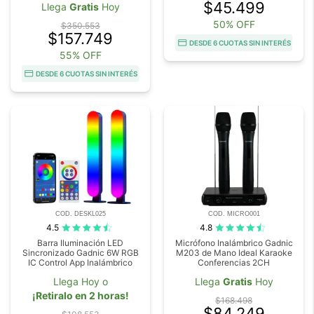
$45.499
Llega
Gratis
Hoy
50% OFF
$350.553
$157.749
DESDE 6 CUOTAS SIN INTERÉS
55% OFF
DESDE 6 CUOTAS SIN INTERÉS
COD. DESKL025
COD. MICRO001
4.5
4.8
Barra Iluminación LED
Micrófono Inalámbrico Gadnic
Sincronizado Gadnic 6W RGB
M203 de Mano Ideal Karaoke
IC Control App Inalámbrico
Conferencias 2CH
Llega Hoy o
Llega
Gratis
Hoy
¡Retiralo en 2 horas!
$168.498
$84.249