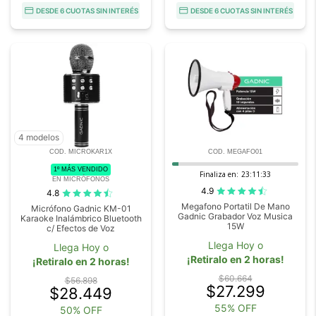
DESDE 6 CUOTAS SIN INTERÉS
DESDE 6 CUOTAS SIN INTERÉS
4 modelos
COD. MICROKAR1X
COD. MEGAFO01
1º MÁS VENDIDO
Finaliza en:
23:11:32
EN MICRÓFONOS
4.9
4.8
Megafono Portatil De Mano
Micrófono Gadnic KM-01
Gadnic Grabador Voz Musica
Karaoke Inalámbrico Bluetooth
15W
c/ Efectos de Voz
Llega Hoy o
Llega Hoy o
¡Retiralo en 2 horas!
¡Retiralo en 2 horas!
$60.664
$56.898
$27.299
$28.449
55% OFF
50% OFF