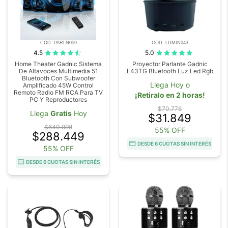
COD. PARLN059
COD. LUMIN043
4.5
5.0
Home Theater Gadnic Sistema
Proyector Parlante Gadnic
De Altavoces Multimedia 51
L43TG Bluetooth Luz Led Rgb
Bluetooth Con Subwoofer
Llega Hoy o
Amplificado 45W Control
Remoto Radio FM RCA Para TV
¡Retiralo en 2 horas!
PC Y Reproductores
$70.776
Llega
Gratis
Hoy
$31.849
$640.998
55% OFF
$288.449
DESDE 6 CUOTAS SIN INTERÉS
55% OFF
DESDE 6 CUOTAS SIN INTERÉS