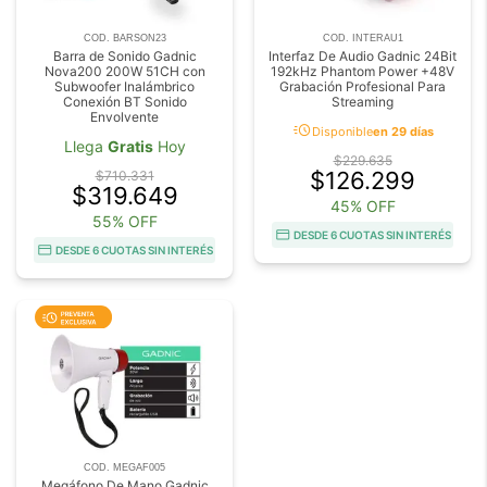
COD. BARSON23
COD. INTERAU1
Barra de Sonido Gadnic
Interfaz De Audio Gadnic 24Bit
Nova200 200W 51CH con
192kHz Phantom Power +48V
Subwoofer Inalámbrico
Grabación Profesional Para
Conexión BT Sonido
Streaming
Envolvente
acute
Disponible
en 29 días
Llega
Gratis
Hoy
$229.635
$126.299
$710.331
$319.649
45% OFF
55% OFF
DESDE 6 CUOTAS SIN INTERÉS
DESDE 6 CUOTAS SIN INTERÉS
COD. MEGAF005
Megáfono De Mano Gadnic