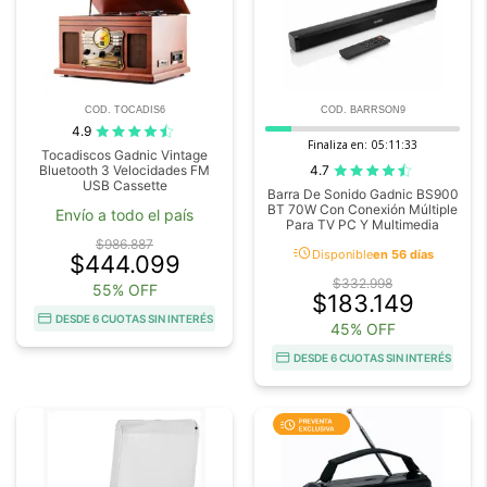
COD. TOCADIS6
COD. BARRSON9
4.9
Finaliza en:
05:11:32
Tocadiscos Gadnic Vintage
4.7
Bluetooth 3 Velocidades FM
USB Cassette
Barra De Sonido Gadnic BS900
BT 70W Con Conexión Múltiple
Envío a todo el país
Para TV PC Y Multimedia
$986.887
acute
Disponible
en 56 días
$444.099
$332.998
55% OFF
$183.149
DESDE 6 CUOTAS SIN INTERÉS
45% OFF
DESDE 6 CUOTAS SIN INTERÉS