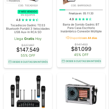
1 modelos
COD. TOCADIS1X
COD. BARRSON15
1º MÁS VENDIDO
Finaliza en:
05:11:32
EN EQUIPOS
4.9
4.8
Barra de Sonido Gadnic BT
Tocadiscos Gadnic TD33
Para Casa Escritorio
Bluetooth Portátil 3 Velocidades
Inalámbrico Conexión Múltiple
USB Aux-In RCA SD
acute
Disponible
en 44 días
Llega
Gratis
Hoy
$147.453
$327.887
$81.099
$147.549
45% OFF
55% OFF
DESDE 6 CUOTAS SIN INTERÉS
DESDE 6 CUOTAS SIN INTERÉS