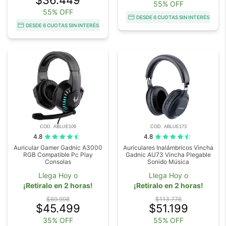
$36.449
55% OFF
55% OFF
DESDE 6 CUOTAS SIN INTERÉS
DESDE 6 CUOTAS SIN INTERÉS
COD. ABLUE109
COD. ABLUE173
4.8
4.8
Auricular Gamer Gadnic A3000
Auriculares Inalámbricos Vincha
RGB Compatible Pc Play
Gadnic AU73 Vincha Plegable
Consolas
Sonido Música
Llega Hoy o
Llega Hoy o
¡Retiralo en 2 horas!
¡Retiralo en 2 horas!
$69.998
$113.776
$45.499
$51.199
35% OFF
55% OFF