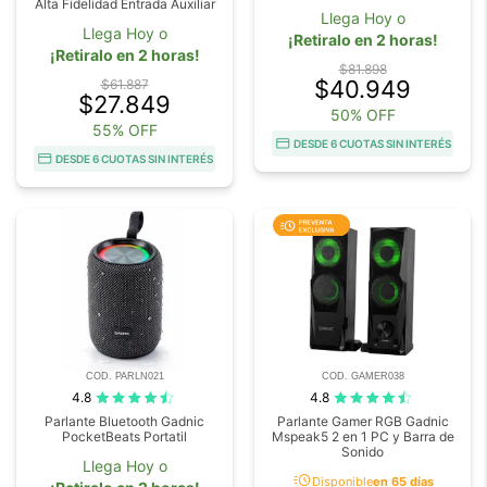
Alta Fidelidad Entrada Auxiliar
Llega Hoy o
Llega Hoy o
¡Retiralo en 2 horas!
¡Retiralo en 2 horas!
$81.898
$40.949
$61.887
$27.849
50% OFF
55% OFF
DESDE 6 CUOTAS SIN INTERÉS
DESDE 6 CUOTAS SIN INTERÉS
COD. PARLN021
COD. GAMER038
4.8
4.8
Parlante Bluetooth Gadnic
Parlante Gamer RGB Gadnic
PocketBeats Portatil
Mspeak5 2 en 1 PC y Barra de
Sonido
Llega Hoy o
acute
Disponible
en 65 días