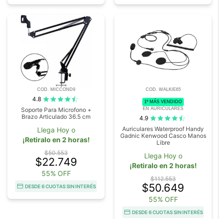
COD. MICCOND9
COD. WALKIE65
4.8
1º MÁS VENDIDO
EN AURICULARES
Soporte Para Microfono +
Brazo Articulado 36.5 cm
4.9
Auriculares Waterproof Handy
Llega Hoy o
Gadnic Kenwood Casco Manos
¡Retiralo en 2 horas!
Libre
$50.553
Llega Hoy o
$22.749
¡Retiralo en 2 horas!
55% OFF
$112.553
$50.649
DESDE 6 CUOTAS SIN INTERÉS
55% OFF
DESDE 6 CUOTAS SIN INTERÉS