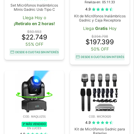
Finaliza en:
05:11:32
Set Micrófonos Inalámbricos
4.9
Minis Gadnic Usb Tipo C
Kit de Micrófonos Inalámbricos
Llega Hoy o
Gadnic y Caja Receptora
¡Retiralo en 2 horas!
Llega
Gratis
Hoy
$50.553
$22.749
$394.798
$197.399
55% OFF
50% OFF
DESDE 6 CUOTAS SIN INTERÉS
DESDE 6 CUOTAS SIN INTERÉS
COD. MAQLUZ01
COD. MICRO020
4.9
1º MÁS VENDIDO
EN LUCES
Kit de Micrófonos Gadnic para
Baterías