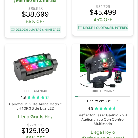
¡Retiralo en 2 horas!
$82.725
$85.998
$45.499
$38.699
45% OFF
55% OFF
DESDE 6 CUOTAS SIN INTERÉS
DESDE 6 CUOTAS SIN INTERÉS
COD. LUMIN040
COD. LUMIN047
4.9
Finaliza en:
23:11:32
Cabezal Mini De Araña Gadnic
4.9
LH40RGB de Luz LED
Reflector Laser Gadnic RGB
Llega
Gratis
Hoy
Audiorítmico Con Control
Multimodo
$278.220
$125.199
Llega Hoy o
55% OFF