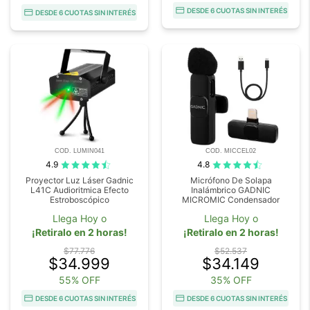
DESDE 6 CUOTAS SIN INTERÉS
DESDE 6 CUOTAS SIN INTERÉS
COD. LUMIN041
COD. MICCEL02
4.9
4.8
Proyector Luz Láser Gadnic
Micrófono De Solapa
L41C Audioritmica Efecto
Inalámbrico GADNIC
Estroboscópico
MICROMIC Condensador
Llega Hoy o
Llega Hoy o
¡Retiralo en 2 horas!
¡Retiralo en 2 horas!
$77.776
$52.537
$34.999
$34.149
55% OFF
35% OFF
DESDE 6 CUOTAS SIN INTERÉS
DESDE 6 CUOTAS SIN INTERÉS