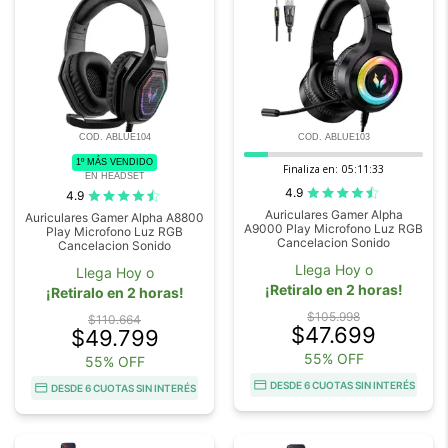
COD. ABLUE104
COD. ABLUE103
1º MÁS VENDIDO
Finaliza en:
05:11:32
EN HEADSET
4.9
4.9
Auriculares Gamer Alpha
Auriculares Gamer Alpha A8800
A9000 Play Microfono Luz RGB
Play Microfono Luz RGB
Cancelacion Sonido
Cancelacion Sonido
Llega Hoy o
Llega Hoy o
¡Retiralo en 2 horas!
¡Retiralo en 2 horas!
$105.998
$110.664
$47.699
$49.799
55% OFF
55% OFF
DESDE 6 CUOTAS SIN INTERÉS
DESDE 6 CUOTAS SIN INTERÉS