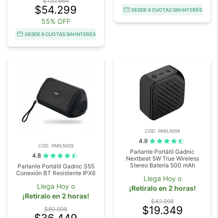
$120.664
$54.299
DESDE 6 CUOTAS SIN INTERÉS
55% OFF
DESDE 6 CUOTAS SIN INTERÉS
COD. PARLN056
4.9
COD. PARLN019
Parlante Portátil Gadnic
4.8
Nextbeat 5W True Wireless
Stereo Batería 500 mAh
Parlante Portátil Gadnic S55
Conexión BT Resistente IPX6
Llega Hoy o
Llega Hoy o
¡Retiralo en 2 horas!
¡Retiralo en 2 horas!
$42.998
$19.349
$80.998