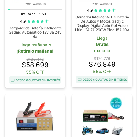
COD. AV000410
COD. AV000411
4.9
Finaliza en:
05:50:18
Cargador Inteligente De Batería
4.9
De Autos y Motos Gadnic
Display Digital Apto Gel Ácido
Cargador de Batería Inteligente
Litio 12A 7A 260W Pico 15A 10A
Gadnic Automatico 12v 8a 24v
4a
Llega
Gratis
Llega mañana o
mañana
¡Retiralo mañana!
$170.776
$130.442
$76.849
$58.699
55% OFF
55% OFF
DESDE 6 CUOTAS SIN INTERÉS
DESDE 6 CUOTAS SIN INTERÉS