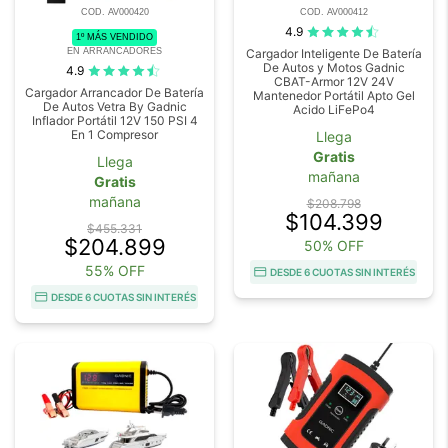
COD. AV000420
COD. AV000412
4.9
1º MÁS VENDIDO
EN ARRANCADORES
Cargador Inteligente De Batería
De Autos y Motos Gadnic
4.9
CBAT-Armor 12V 24V
Cargador Arrancador De Batería
Mantenedor Portátil Apto Gel
De Autos Vetra By Gadnic
Acido LiFePo4
Inflador Portátil 12V 150 PSI 4
En 1 Compresor
Llega
Gratis
Llega
mañana
Gratis
mañana
$208.798
$104.399
$455.331
$204.899
50% OFF
55% OFF
DESDE 6 CUOTAS SIN INTERÉS
DESDE 6 CUOTAS SIN INTERÉS