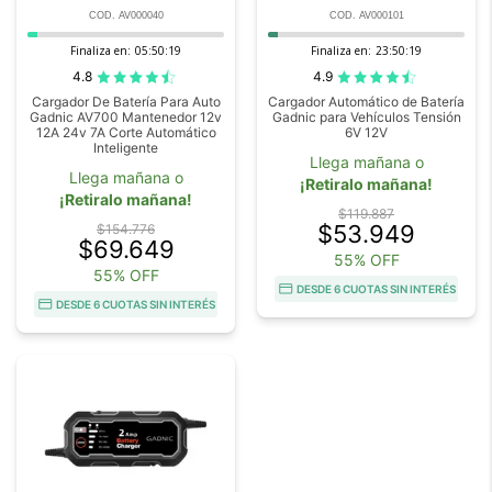
COD. AV000040
COD. AV000101
Finaliza en:
05:50:18
Finaliza en:
23:50:18
4.8
4.9
Cargador De Batería Para Auto
Cargador Automático de Batería
Gadnic AV700 Mantenedor 12v
Gadnic para Vehículos Tensión
12A 24v 7A Corte Automático
6V 12V
Inteligente
Llega mañana o
Llega mañana o
¡Retiralo mañana!
¡Retiralo mañana!
$119.887
$53.949
$154.776
$69.649
55% OFF
55% OFF
DESDE 6 CUOTAS SIN INTERÉS
DESDE 6 CUOTAS SIN INTERÉS