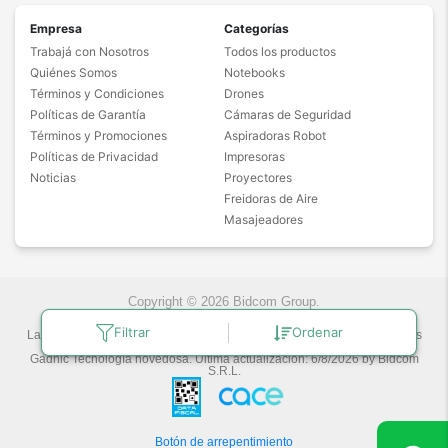
Empresa
Categorías
Trabajá con Nosotros
Todos los productos
Quiénes Somos
Notebooks
Términos y Condiciones
Drones
Políticas de Garantía
Cámaras de Seguridad
Términos y Promociones
Aspiradoras Robot
Políticas de Privacidad
Impresoras
Noticias
Proyectores
Freidoras de Aire
Masajeadores
Copyright © 2026 Bidcom Group.
Filtrar
Ordenar
Las fotos son a modo ilustrativo. La venta de cualquiera de los productos
publicados está sujeta a la verificación de stock.
Gadnic Tecnología novedosa.
Última actualización:
6/8/2026
by
Bidcom
S.R.L.
Botón de arrepentimiento