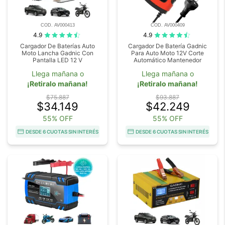
COD. AV000413
COD. AV000409
4.9
4.9
Cargador De Baterías Auto
Cargador De Batería Gadnic
Moto Lancha Gadnic Con
Para Auto Moto 12V Corte
Pantalla LED 12 V
Automático Mantenedor
Llega mañana o
Llega mañana o
¡Retiralo mañana!
¡Retiralo mañana!
$75.887
$93.887
$34.149
$42.249
55% OFF
55% OFF
DESDE 6 CUOTAS SIN INTERÉS
DESDE 6 CUOTAS SIN INTERÉS