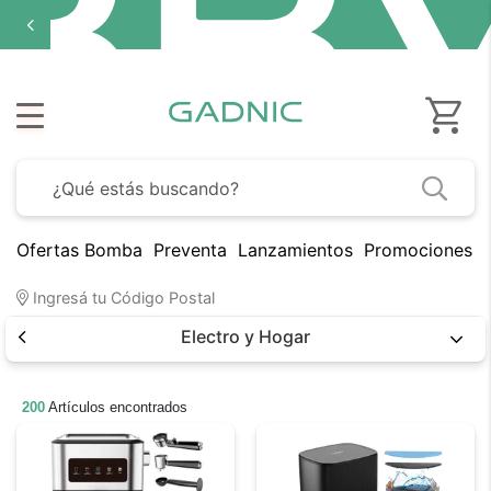
cuotas sin
interés
en
seleccionados
Ofertas Bomba
Preventa
Lanzamientos
Promociones B
Ingresá tu Código Postal
Electro y Hogar
200
Artículos encontrados