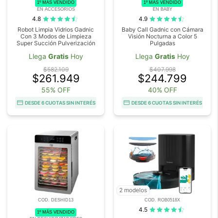
1º MÁS VENDIDO
1º MÁS VENDIDO
EN ACCESORIOS
EN BABY
4.8
4.9
Robot Limpia Vidrios Gadnic
Baby Call Gadnic con Cámara
Con 3 Modos de Limpieza
Visión Nocturna a Color 5
Super Succión Pulverización
Pulgadas
Llega
Gratis
Hoy
Llega
Gratis
Hoy
$582.109
$407.998
$261.949
$244.799
55% OFF
40% OFF
DESDE 6 CUOTAS SIN INTERÉS
DESDE 6 CUOTAS SIN INTERÉS
2 modelos
COD. DESHID13
COD. ROB0518X
4.5
1º MÁS VENDIDO