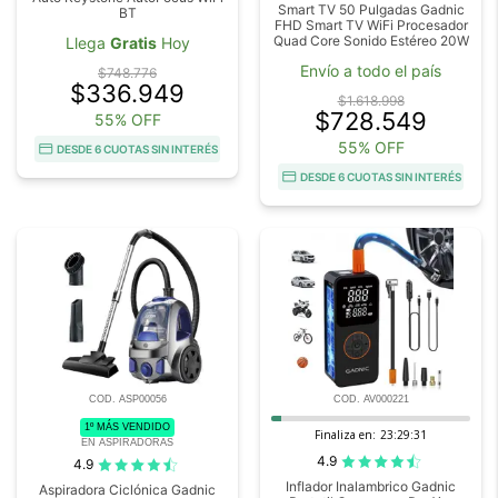
Smart TV 50 Pulgadas Gadnic
BT
FHD Smart TV WiFi Procesador
Quad Core Sonido Estéreo 20W
Llega
Gratis
Hoy
Envío a todo el país
$748.776
$336.949
$1.618.998
$728.549
55% OFF
55% OFF
DESDE 6 CUOTAS SIN INTERÉS
DESDE 6 CUOTAS SIN INTERÉS
COD. ASP00056
COD. AV000221
1º MÁS VENDIDO
Finaliza en:
23:29:29
EN ASPIRADORAS
4.9
4.9
Inflador Inalambrico Gadnic
Aspiradora Ciclónica Gadnic