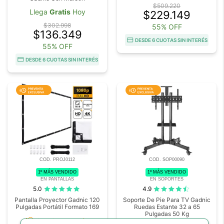
$509.220
Llega
Gratis
Hoy
$229.149
$302.998
55% OFF
$136.349
DESDE 6 CUOTAS SIN INTERÉS
55% OFF
DESDE 6 CUOTAS SIN INTERÉS
COD. PROJ0112
COD. SOP00090
1º MÁS VENDIDO
1º MÁS VENDIDO
EN PANTALLAS
EN SOPORTES
5.0
4.9
Pantalla Proyector Gadnic 120
Soporte De Pie Para TV Gadnic
Pulgadas Portátil Formato 169
Ruedas Estante 32 a 65
Pulgadas 50 Kg
acute
Disponible
en 45 días