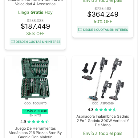
Envío a todo el país
Velocidad 4 Accesorios
$728.498
Llega
Gratis
Hoy
$364.249
$288.383
50% OFF
$187.449
DESDE 6 CUOTAS SIN INTERÉS
35% OFF
DESDE 6 CUOTAS SIN INTERÉS
COD. TOOLKIT5
COD. ASP00029
4.8
1º MÁS VENDIDO
EN KITS
Aspiradora Inalámbrica Gadnic
2 En 1 Gadnic 300W Vertical Y
4.9
De Mano
Juego De Herramientas
Mecánicas 216 Piezas Bron By
Envío a todo el país
Gadnic Con Maletín