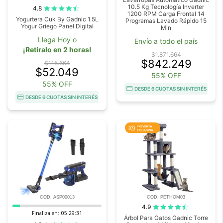
10.5 Kg Tecnología Inverter
4.8
1200 RPM Carga Frontal 14
Yogurtera Cuk By Gadnic 1.5L
Programas Lavado Rápido 15
Yogur Griego Panel Digital
Min
Llega Hoy o
Envío a todo el país
¡Retiralo en 2 horas!
$1.871.664
$842.249
$115.664
$52.049
55% OFF
55% OFF
DESDE 6 CUOTAS SIN INTERÉS
DESDE 6 CUOTAS SIN INTERÉS
COD. ASP00013
COD. PETHOM03
4.9
Finaliza en:
05:29:29
Árbol Para Gatos Gadnic Torre