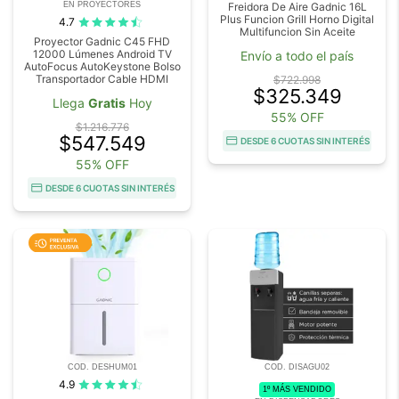
EN PROYECTORES
Freidora De Aire Gadnic 16L
Plus Funcion Grill Horno Digital
4.7
Multifuncion Sin Aceite
Proyector Gadnic C45 FHD
12000 Lúmenes Android TV
Envío a todo el país
AutoFocus AutoKeystone Bolso
Transportador Cable HDMI
$722.998
$325.349
Llega
Gratis
Hoy
55% OFF
$1.216.776
$547.549
DESDE 6 CUOTAS SIN INTERÉS
55% OFF
DESDE 6 CUOTAS SIN INTERÉS
COD. DESHUM01
COD. DISAGU02
4.9
1º MÁS VENDIDO