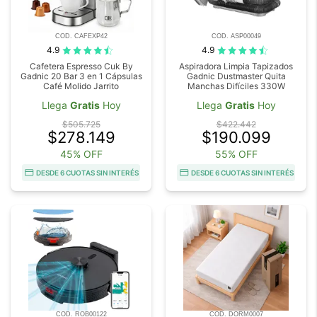
COD. CAFEXP42
COD. ASP00049
4.9
4.9
Cafetera Espresso Cuk By
Aspiradora Limpia Tapizados
Gadnic 20 Bar 3 en 1 Cápsulas
Gadnic Dustmaster Quita
Café Molido Jarrito
Manchas Difíciles 330W
Llega
Gratis
Hoy
Llega
Gratis
Hoy
$505.725
$422.442
$278.149
$190.099
45% OFF
55% OFF
DESDE 6 CUOTAS SIN INTERÉS
DESDE 6 CUOTAS SIN INTERÉS
COD. ROB00122
COD. DORM0007