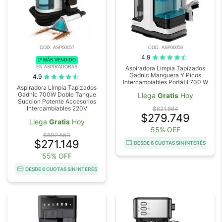
COD. ASP00057
COD. ASP00058
4.9
1º MÁS VENDIDO
EN ASPIRADORAS
Aspiradora Limpia Tapizados
Gadnic Manguera Y Picos
4.9
Intercambiables Portátil 700 W
Aspiradora Limpia Tapizados
Gadnic 700W Doble Tanque
Llega
Gratis
Hoy
Succion Potente Accesorios
Intercambiables 220V
$621.664
$279.749
Llega
Gratis
Hoy
55% OFF
$602.553
$271.149
DESDE 6 CUOTAS SIN INTERÉS
55% OFF
DESDE 6 CUOTAS SIN INTERÉS