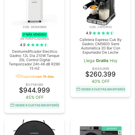
COD. DESHUM02
COD. CAFEXP31
4.9
1º MÁS VENDIDO
EN PURIFICADORES
Cafetera Expreso Cuk By
Gadnic CM5600 Semi
4.9
Automática 20 Bar Con
Deshumidificador Electrico
Espumador De Leche
Gadnic 12L Dia 210W Tanque
25L Control Digital
Llega
Gratis
Hoy
Temporizador 24h 46 dB R290
15 m2
$433.998
$260.399
acute
Disponible
en 16 días
40% OFF
$1.718.180
$944.999
DESDE 6 CUOTAS SIN INTERÉS
45% OFF
DESDE 6 CUOTAS SIN INTERÉS