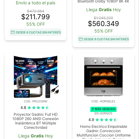
Bluetooth Dolby 1080P 8K 4K
Envío a todo el país
Llega
Gratis
Hoy
$470.664
$211.799
$1.245.220
$560.349
55% OFF
55% OFF
DESDE 6 CUOTAS SIN INTERÉS
DESDE 6 CUOTAS SIN INTERÉS
COD. PROJ330W
COD. HORNELE1
4.8
1º MÁS VENDIDO
EN HORNOS
Proyector Gadnic Full HD
1080P 260 ANSI Conexión
4.9
Inalámbrica BT Múltiple
Horno Electrico Empotrable
Conectividad
Gadnic Conveccion
Multifuncion Coccion Uniforme
Llega
Gratis
Hoy