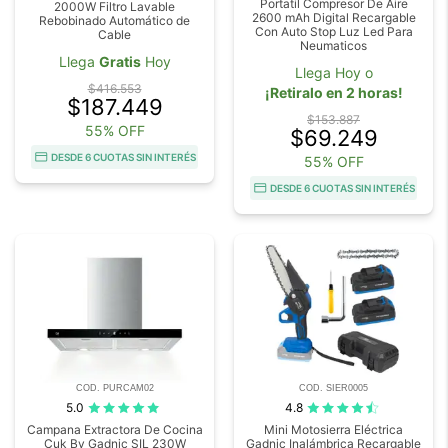
Portatil Compresor De Aire
2000W Filtro Lavable
2600 mAh Digital Recargable
Rebobinado Automático de
Con Auto Stop Luz Led Para
Cable
Neumaticos
Llega
Gratis
Hoy
Llega Hoy o
$416.553
¡Retiralo en 2 horas!
$187.449
$153.887
55% OFF
$69.249
DESDE 6 CUOTAS SIN INTERÉS
55% OFF
DESDE 6 CUOTAS SIN INTERÉS
COD. PURCAM02
COD. SIER0005
5.0
4.8
Campana Extractora De Cocina
Mini Motosierra Eléctrica
Cuk By Gadnic SIL 230W
Gadnic Inalámbrica Recargable