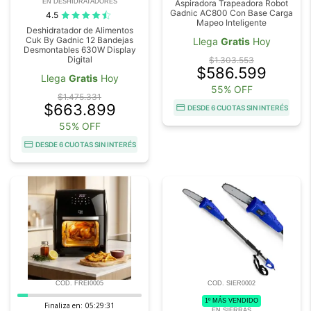
EN DESHIDRATADORES
Aspiradora Trapeadora Robot
Gadnic AC800 Con Base Carga
4.5
Mapeo Inteligente
Deshidratador de Alimentos
Cuk By Gadnic 12 Bandejas
Llega
Gratis
Hoy
Desmontables 630W Display
Digital
$1.303.553
$586.599
Llega
Gratis
Hoy
55% OFF
$1.475.331
$663.899
DESDE 6 CUOTAS SIN INTERÉS
55% OFF
DESDE 6 CUOTAS SIN INTERÉS
COD. FREI0005
COD. SIER0002
1º MÁS VENDIDO
Finaliza en:
05:29:29
EN SIERRAS