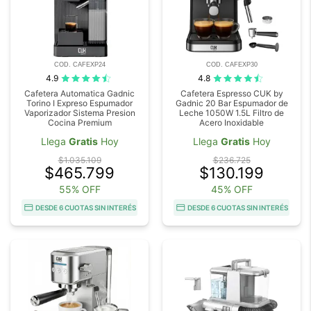
COD. CAFEXP24
COD. CAFEXP30
4.9
4.8
Cafetera Automatica Gadnic
Cafetera Espresso CUK by
Torino I Expreso Espumador
Gadnic 20 Bar Espumador de
Vaporizador Sistema Presion
Leche 1050W 1.5L Filtro de
Cocina Premium
Acero Inoxidable
Llega
Gratis
Hoy
Llega
Gratis
Hoy
$1.035.109
$236.725
$465.799
$130.199
55% OFF
45% OFF
DESDE 6 CUOTAS SIN INTERÉS
DESDE 6 CUOTAS SIN INTERÉS