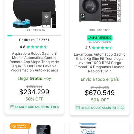
COD. ROB00507
COD. LAVROP01
1º MÁS VENDIDO
Finaliza en:
05:29:29
EN LAVARROPAS
4.8
4.5
Aspiradora Robot Gadnic 3
Lavarropas Automático Gadnic
Modos Automática Control
Gris 6 Kg Slim Fit Tecnología
Remoto App Mopa Tanque de
Inverter 1000 RPM Carga
Agua 150 ml Filtro Lavable
Frontal 14 Programas Lavado
Programación Auto-Recarga
Rápido 15 Min
Llega
Gratis
Hoy
Envío a todo el país
$468.598
$1.341.098
$234.299
$670.549
50% OFF
50% OFF
DESDE 6 CUOTAS SIN INTERÉS
DESDE 6 CUOTAS SIN INTERÉS