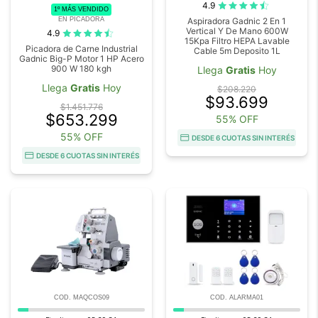
4.9
1º MÁS VENDIDO
EN PICADORA
Aspiradora Gadnic 2 En 1
Vertical Y De Mano 600W
4.9
15Kpa Filtro HEPA Lavable
Picadora de Carne Industrial
Cable 5m Deposito 1L
Gadnic Big-P Motor 1 HP Acero
900 W 180 kgh
Llega
Gratis
Hoy
Llega
Gratis
Hoy
$208.220
$93.699
$1.451.776
$653.299
55% OFF
55% OFF
DESDE 6 CUOTAS SIN INTERÉS
DESDE 6 CUOTAS SIN INTERÉS
COD. MAQCOS09
COD. ALARMA01