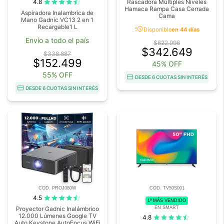
4.8
Rascadora Múltiples Niveles
Hamaca Rampa Casa Cerrada
Aspiradora Inalambrica de
Cama
Mano Gadnic VC13 2 en 1
Recargable1 L
acute
Disponible
en 44 días
Envío a todo el país
$622.998
$342.649
$338.887
$152.499
45% OFF
55% OFF
DESDE 6 CUOTAS SIN INTERÉS
DESDE 6 CUOTAS SIN INTERÉS
COD. PROJ080W
COD. TV50S001
4.5
1º MÁS VENDIDO
EN SMART
Proyector Gadnic Inalámbrico
12.000 Lúmenes Google TV
4.8
Auto Keystone AutoFocus WiFi