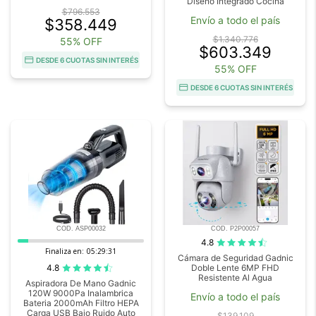
Diseño Integrado Cocina
$796.553
Envío a todo el país
$358.449
$1.340.776
55% OFF
$603.349
DESDE 6 CUOTAS SIN INTERÉS
55% OFF
DESDE 6 CUOTAS SIN INTERÉS
COD. ASP00032
COD. P2P00057
4.8
Finaliza en:
05:29:29
Cámara de Seguridad Gadnic
4.8
Doble Lente 6MP FHD
Resistente Al Agua
Aspiradora De Mano Gadnic
120W 9000Pa Inalambrica
Envío a todo el país
Bateria 2000mAh Filtro HEPA
Carga USB Bajo Ruido Auto
$139.109