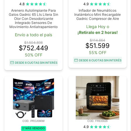
4.8
4.9
Arenero Autolimpiante Para
Inflador de Neumáticos
Gatos Gadnic 65 Lts Litera Sin
Inalámbrico Mini Recargable
Olor Con Desodorizante
Gadnic Compresor de Aire
Integrado Sensores De
Llega Hoy o
Movimiento Antiatrapamiento
¡Retiralo en 2 horas!
Envío a todo el país
$114.664
$1.504.898
$51.599
$752.449
55% OFF
50% OFF
DESDE 6 CUOTAS SIN INTERÉS
DESDE 6 CUOTAS SIN INTERÉS
COD. PROJ090W
COD. FREI0026
4.9
1º MÁS VENDIDO