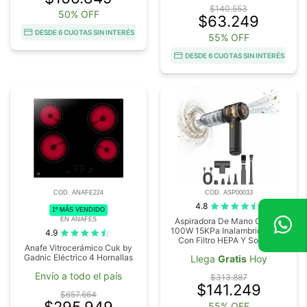
$140.553
50% OFF
$63.249
DESDE 6 CUOTAS SIN INTERÉS
55% OFF
DESDE 6 CUOTAS SIN INTERÉS
COD. ANAFE224
COD. ASP00033
4.8
1º MÁS VENDIDO
EN ANAFES
Aspiradora De Mano Gadnic
100W 15KPa Inalambrica 111V
4.9
Con Filtro HEPA Y Soplado
Anafe Vitrocerámico Cuk by
Gadnic Eléctrico 4 Hornallas
Llega
Gratis
Hoy
Envío a todo el país
$313.887
$141.249
$657.664
$295.949
55% OFF