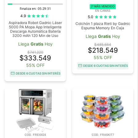
1º MÁS VENDIDO
Finaliza en:
05:29:29
EN CAMAS
4.9
5.0
Aspiradora Robot Gadnic Láser
Colchón 1 plaza Rieti by Gadnic
5000 PA Mopa App Inteligente
Espuma Memory En Caja
Descarga Automática Batería
3200 mAh 120 Min de Uso
Llega
Gratis
Hoy
Llega
Gratis
Hoy
$485.664
$218.549
$741.220
$333.549
55% OFF
55% OFF
DESDE 6 CUOTAS SIN INTERÉS
DESDE 6 CUOTAS SIN INTERÉS
COD. FREI0024
COD. FRASKIT7