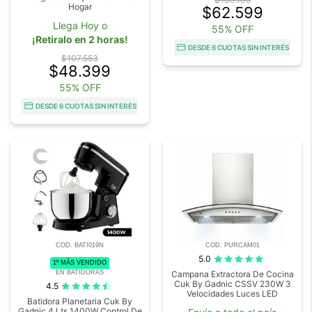
Hogar
$62.599
Llega Hoy o
55% OFF
¡Retiralo en 2 horas!
DESDE 6 CUOTAS SIN INTERÉS
$107.553
$48.399
55% OFF
DESDE 6 CUOTAS SIN INTERÉS
COD. BATI019N
COD. PURCAM01
5.0
1º MÁS VENDIDO
EN BATIDORAS
Campana Extractora De Cocina
Cuk By Gadnic CSSV 230W 3
4.5
Velocidades Luces LED
Batidora Planetaria Cuk By
Gadnic 4 Lts 1400W Control De