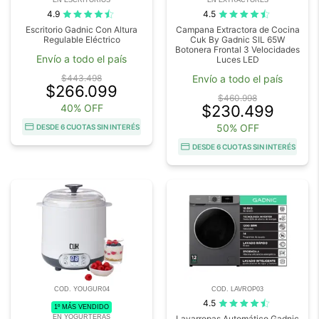
4.9
4.5
Escritorio Gadnic Con Altura
Campana Extractora de Cocina
Regulable Eléctrico
Cuk By Gadnic SIL 65W
Botonera Frontal 3 Velocidades
Envío a todo el país
Luces LED
$443.498
Envío a todo el país
$266.099
$460.998
40% OFF
$230.499
50% OFF
DESDE 6 CUOTAS SIN INTERÉS
DESDE 6 CUOTAS SIN INTERÉS
COD. YOUGUR04
COD. LAVROP03
4.5
1º MÁS VENDIDO
EN YOGURTERAS
Lavarropas Automático Gadnic