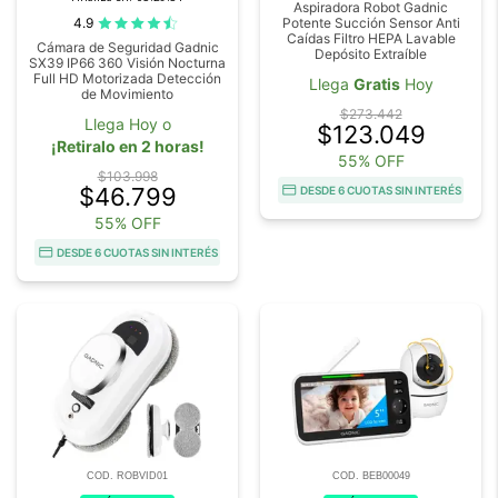
Aspiradora Robot Gadnic
4.9
Potente Succión Sensor Anti
Caídas Filtro HEPA Lavable
Cámara de Seguridad Gadnic
Depósito Extraíble
SX39 IP66 360 Visión Nocturna
Full HD Motorizada Detección
Llega
Gratis
Hoy
de Movimiento
$273.442
Llega Hoy o
$123.049
¡Retiralo en 2 horas!
55% OFF
$103.998
$46.799
DESDE 6 CUOTAS SIN INTERÉS
55% OFF
DESDE 6 CUOTAS SIN INTERÉS
COD. ROBVID01
COD. BEB00049