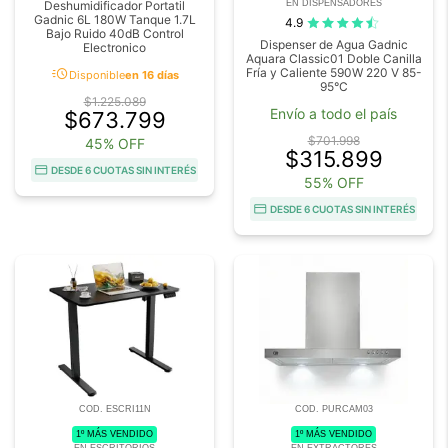
EN DISPENSADORES
Deshumidificador Portatil
Gadnic 6L 180W Tanque 1.7L
4.9
Bajo Ruido 40dB Control
Dispenser de Agua Gadnic
Electronico
Aquara Classic01 Doble Canilla
acute
Fría y Caliente 590W 220 V 85-
Disponible
en 16 días
95°C
$1.225.089
Envío a todo el país
$673.799
$701.998
45% OFF
$315.899
DESDE 6 CUOTAS SIN INTERÉS
55% OFF
DESDE 6 CUOTAS SIN INTERÉS
COD. ESCRI11N
COD. PURCAM03
1º MÁS VENDIDO
1º MÁS VENDIDO
EN ESCRITORIOS
EN EXTRACTORES