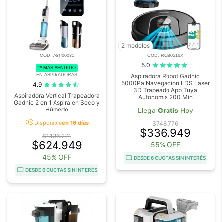
2 modelos
COD. ASP00031
COD. ROB0516X
5.0
1º MÁS VENDIDO
EN ASPIRADORAS
Aspiradora Robot Gadnic
5000Pa Navegacion LDS Laser
4.9
3D Trapeado App Tuya
Aspiradora Vertical Trapeadora
Autonomia 200 Min
Gadnic 2 en 1 Aspira en Seco y
Húmedo
Llega
Gratis
Hoy
acute
Disponible
en 16 días
$748.776
$336.949
$1.136.271
$624.949
55% OFF
45% OFF
DESDE 6 CUOTAS SIN INTERÉS
DESDE 6 CUOTAS SIN INTERÉS