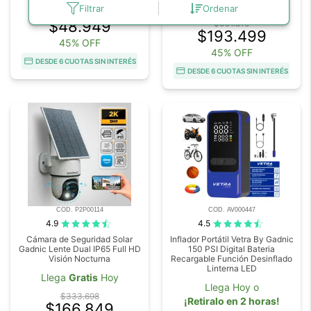
acute
Disponible
en 42 días
Filtrar
Ordenar
$88.998
$48.949
$351.816
$193.499
45% OFF
45% OFF
DESDE 6 CUOTAS SIN INTERÉS
DESDE 6 CUOTAS SIN INTERÉS
COD. P2P00114
COD. AV000447
4.9
4.5
Cámara de Seguridad Solar
Inflador Portátil Vetra By Gadnic
Gadnic Lente Dual IP65 Full HD
150 PSI Digital Bateria
Visión Nocturna
Recargable Función Desinflado
Linterna LED
Llega
Gratis
Hoy
Llega Hoy o
$333.698
¡Retiralo en 2 horas!
$166.849