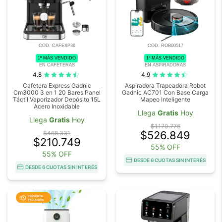
COD. CAFEXP36
COD. ROB00517
1º MÁS VENDIDO
1º MÁS VENDIDO
EN CAFETERAS
EN ASPIRADORAS
4.8
4.9
Cafetera Express Gadnic
Aspiradora Trapeadora Robot
Cm3000 3 en 1 20 Bares Panel
Gadnic AC701 Con Base Carga
Táctil Vaporizador Depósito 15L
Mapeo Inteligente
Acero Inoxidable
Llega
Gratis
Hoy
Llega
Gratis
Hoy
$1.170.776
$526.849
$468.331
$210.749
55% OFF
55% OFF
DESDE 6 CUOTAS SIN INTERÉS
DESDE 6 CUOTAS SIN INTERÉS