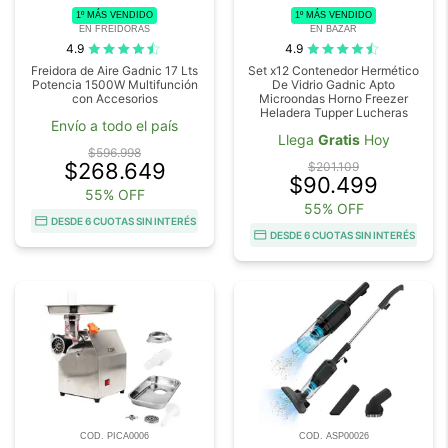
1º MÁS VENDIDO
1º MÁS VENDIDO
EN FREIDORAS
EN BAZAR
4.9
4.9
Freidora de Aire Gadnic 17 Lts
Set x12 Contenedor Hermético
Potencia 1500W Multifunción
De Vidrio Gadnic Apto
con Accesorios
Microondas Horno Freezer
Heladera Tupper Lucheras
Envío a todo el país
Llega
Gratis
Hoy
$596.998
$268.649
$201.109
$90.499
55% OFF
55% OFF
DESDE 6 CUOTAS SIN INTERÉS
DESDE 6 CUOTAS SIN INTERÉS
COD. PICA0006
COD. ASP00026