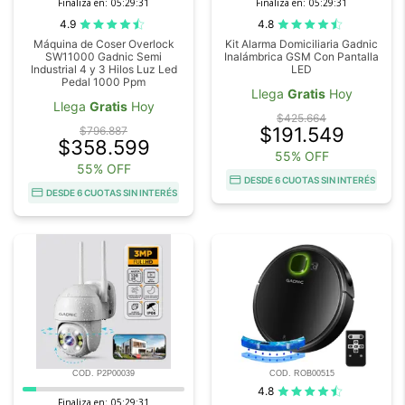
Finaliza en:
05:29:29
Finaliza en:
05:29:29
4.9
4.8
Máquina de Coser Overlock
Kit Alarma Domiciliaria Gadnic
SW11000 Gadnic Semi
Inalámbrica GSM Con Pantalla
Industrial 4 y 3 Hilos Luz Led
LED
Pedal 1000 Ppm
Llega
Gratis
Hoy
Llega
Gratis
Hoy
$425.664
$191.549
$796.887
$358.599
55% OFF
55% OFF
DESDE 6 CUOTAS SIN INTERÉS
DESDE 6 CUOTAS SIN INTERÉS
COD. P2P00039
COD. ROB00515
4.8
Finaliza en:
05:29:29