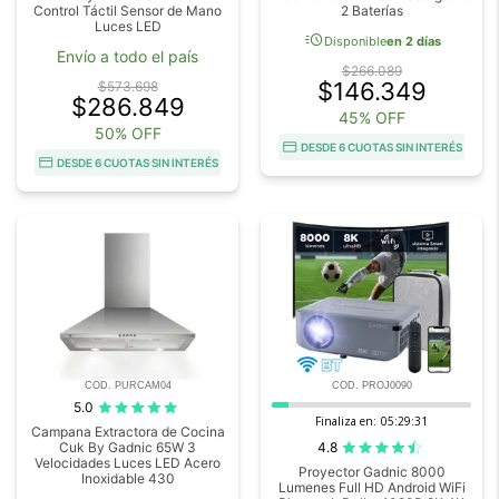
Control Táctil Sensor de Mano
2 Baterías
Luces LED
acute
Disponible
en 2 días
Envío a todo el país
$266.089
$146.349
$573.698
$286.849
45% OFF
50% OFF
DESDE 6 CUOTAS SIN INTERÉS
DESDE 6 CUOTAS SIN INTERÉS
COD. PURCAM04
COD. PROJ0090
5.0
Finaliza en:
05:29:29
Campana Extractora de Cocina
4.8
Cuk By Gadnic 65W 3
Velocidades Luces LED Acero
Proyector Gadnic 8000
Inoxidable 430
Lumenes Full HD Android WiFi