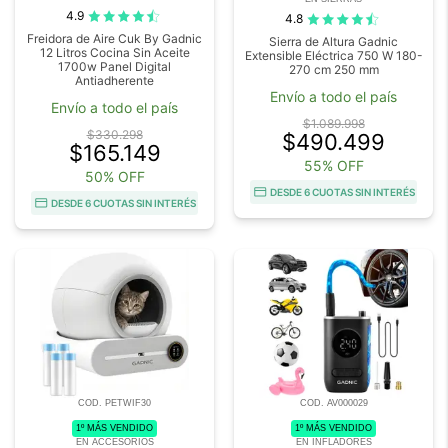
4.9
4.8
Freidora de Aire Cuk By Gadnic
Sierra de Altura Gadnic
12 Litros Cocina Sin Aceite
Extensible Eléctrica 750 W 180-
1700w Panel Digital
270 cm 250 mm
Antiadherente
Envío a todo el país
Envío a todo el país
$1.089.998
$330.298
$490.499
$165.149
55% OFF
50% OFF
DESDE 6 CUOTAS SIN INTERÉS
DESDE 6 CUOTAS SIN INTERÉS
COD. PETWIF30
COD. AV000029
1º MÁS VENDIDO
1º MÁS VENDIDO
EN ACCESORIOS
EN INFLADORES