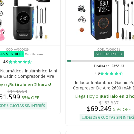
COD. AV000029
COD. AV000221
MÁS VENDIDO
SÓLO POR HOY
En Infladores
4.9
Finaliza en:
23:55:42
e Neumáticos Inalámbrico Mini
4.9
e Gadnic Compresor de Aire
Inflador Inalambrico Gadnic Por
oy o
¡Retiralo en 2 horas!
Compresor De Aire 2600 mAh D
$114.664
Recargable Con Auto Stop Luz L
51.599
Llega Hoy o
¡Retiralo en 2 h
55% OFF
Neumaticos
$153.887
SDE 6 CUOTAS SIN INTERÉS
$69.249
55% OFF
DESDE 6 CUOTAS SIN INTER