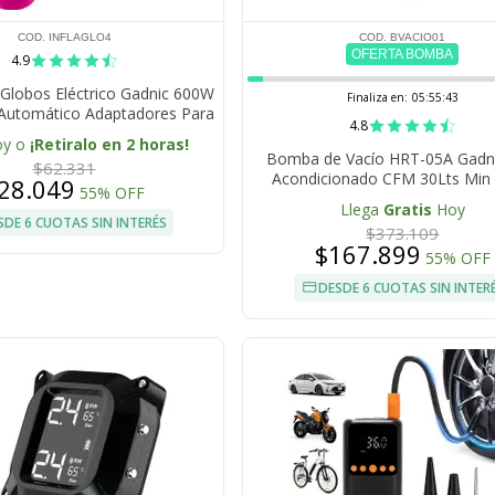
COD. INFLAGLO4
COD. BVACIO01
OFERTA BOMBA
4.9
 Globos Eléctrico Gadnic 600W
Finaliza en:
05:55:42
 Automático Adaptadores Para
4.8
Decoración
oy o
¡Retiralo en 2 horas!
Bomba de Vacío HRT-05A Gadni
$62.331
Acondicionado CFM 30Lts Min 
28.049
55% OFF
Máximo 10 Pa Multiple Sist
Llega
Gratis
Hoy
SDE 6 CUOTAS SIN INTERÉS
$373.109
$167.899
55% OFF
DESDE 6 CUOTAS SIN INTER