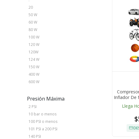
20
50 W
60 W
80 W
100 W
120 W
120W
124 W
150 W
400 W
600 W
Compresor 
Inflador De
Presión Máxima
L
Llega H
2 PSI
10 bar o menos
$
100 PSI o menos
DE
101 PSI a 200 PSI
140 PSI