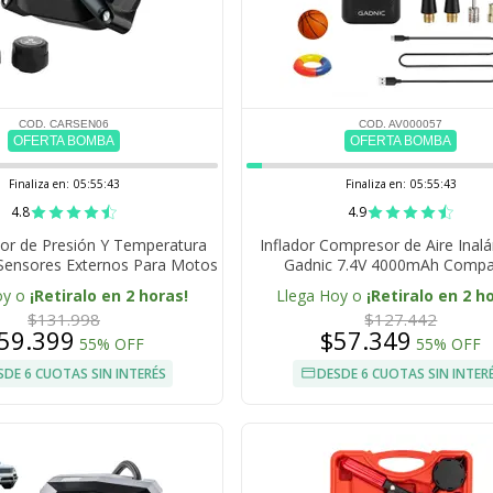
COD. CARSEN06
COD. AV000057
OFERTA BOMBA
OFERTA BOMBA
Finaliza en:
05:55:42
Finaliza en:
05:55:42
4.8
4.9
or de Presión Y Temperatura
Inflador Compresor de Aire Inal
Sensores Externos Para Motos
Gadnic 7.4V 4000mAh Comp
oy o
¡Retiralo en 2 horas!
Llega Hoy o
¡Retiralo en 2 h
$131.998
$127.442
59.399
$57.349
55% OFF
55% OFF
SDE 6 CUOTAS SIN INTERÉS
DESDE 6 CUOTAS SIN INTER