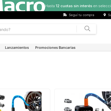
Hasta
20 cuotas sin interés
en seleccionado
Seguí tu compra
Su
Lanzamientos
Promociones Bancarias