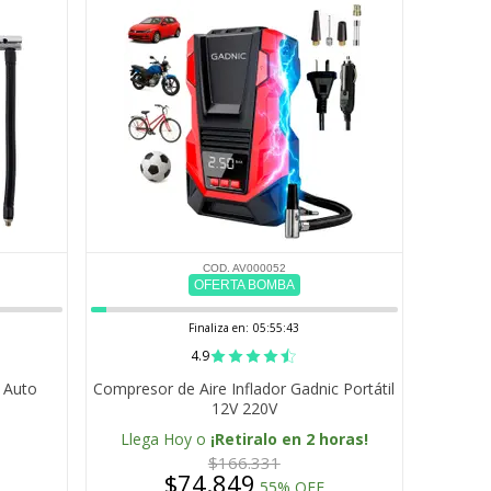
COD. AV000052
OFERTA BOMBA
Finaliza en:
05:55:42
4.9
a Auto
Compresor de Aire Inflador Gadnic Portátil
12V 220V
Llega Hoy o
¡Retiralo en 2 horas!
$166.331
$74.849
55% OFF