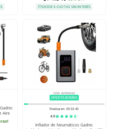
ÉS
DESDE 6 CUOTAS SIN INTERÉS
COD. AV000042
OFERTA BOMBA
 Gadnic
Finaliza en:
05:55:42
e Aire
4.9
h
oras!
Inflador de Neumáticos Gadnic