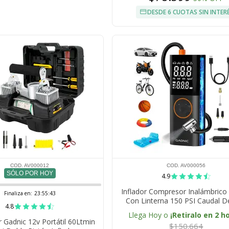
DESDE 6 CUOTAS SIN INTER
COD. AV000012
COD. AV000056
SÓLO POR HOY
4.9
Inflador Compresor Inalámbrico
Finaliza en:
23:55:42
Con Linterna 150 PSI Caudal D
4.8
19L/Min Batería 6000 mA
Llega Hoy o
¡Retiralo en 2 h
Gadnic 12v Portátil 60Ltmin
$150.664