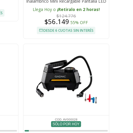
Inalámbrico Mini Recargable Pantalla LED
150 PSI Potencia 80W Batería 4000 mAh
Llega Hoy o
¡Retiralo en 2 horas!
ÉS
$124.776
$56.149
55% OFF
DESDE 6 CUOTAS SIN INTERÉS
COD. AV000028
SÓLO POR HOY