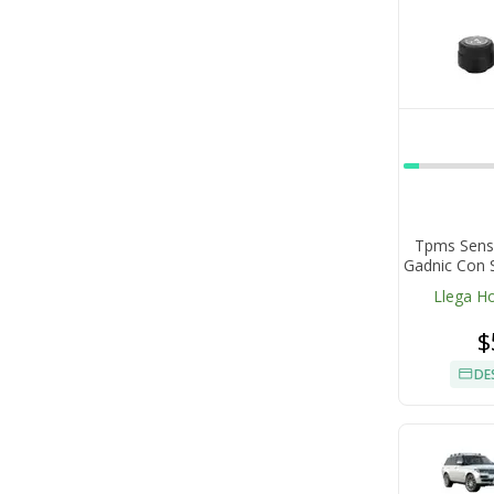
Tpms Sens
Gadnic Con 
Llega H
$
DE