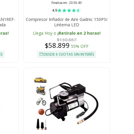
Finaliza en:
23:55:42
4.9
AN1REF-
Compresor Inflador de Aire Gadnic 150PSI
ada
Linterna LED
oras!
Llega Hoy o
¡Retiralo en 2 horas!
$130.887
$58.899
55% OFF
ÉS
DESDE 6 CUOTAS SIN INTERÉS