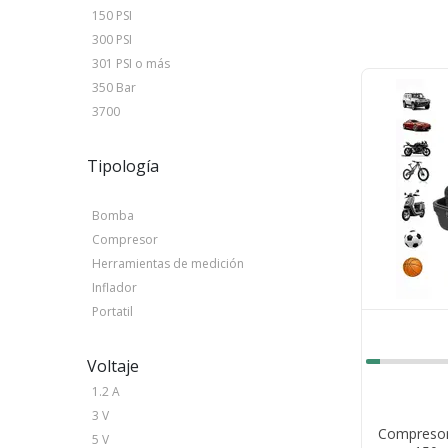
150 PSI
300 PSI
301 PSI o más
350 Bar
3700
Tipología
Bomba
Compresor
Herramientas de medición
Inflador
Portatil
Voltaje
1.2 A
3 V
Compresor 
5 V