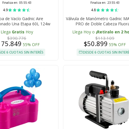
Finaliza en:
05:55:42
Finaliza en:
23:55:42
4.9
4.8
a de Vacío Gadnic Aire
Válvula de Manómetro Gadnic M
onado Una Etapa 60L 124w
PRO de Doble Cabeza Fluor
Llega
Gratis
Hoy
Llega Hoy o
¡Retiralo en 2 h
$390.776
$113.109
175.849
$50.899
55% OFF
55% OFF
SDE 6 CUOTAS SIN INTERÉS
DESDE 6 CUOTAS SIN INTER