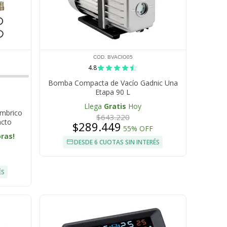
COD. BVACIO05
4.8
Bomba Compacta de Vacío Gadnic Una
Etapa 90 L
Llega
Gratis
Hoy
ámbrico
$643.220
acto
$289.449
55% OFF
oras!
DESDE 6 CUOTAS SIN INTERÉS
ÉS