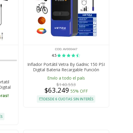
COD. AV000447
4.5
Inflador Portátil Vetra By Gadnic 150 PSI
Digital Bateria Recargable Función
Desinflado Linterna LED
Envío a todo el país
tatil
$140.553
igital
$63.249
55% OFF
ed Para
oras!
DESDE 6 CUOTAS SIN INTERÉS
ÉS