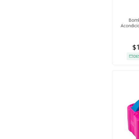
Bomb
Acondici
$
DE