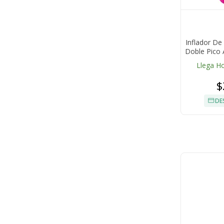
Inflador De
Doble Pico
Llega H
$
DE