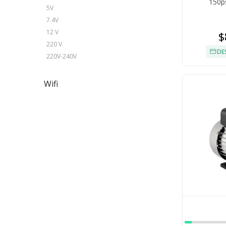
150ps
5V
7.4V
12 V
$
220 V
DE
220V-240V
Wifi