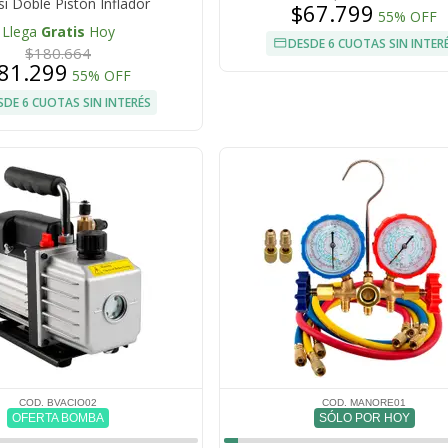
i Doble Pistón Inflador
$67.799
55% OFF
Multipropósito
Llega
Gratis
Hoy
DESDE 6 CUOTAS SIN INTER
$180.664
81.299
55% OFF
SDE 6 CUOTAS SIN INTERÉS
COD. BVACIO02
COD. MANORE01
OFERTA BOMBA
SÓLO POR HOY