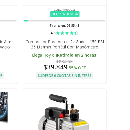
COD. AV000011
OFERTA BOMBA
Finaliza en:
05:55:42
4.8
c Aire
Compresor Para Auto 12v Gadnic 150 PSI
vacio
35 Lts/min Portátil Con Manómetro
ema
Incluye 3 Picos
Llega Hoy o
¡Retiralo en 2 horas!
$88.553
$39.849
55% OFF
ÉS
DESDE 6 CUOTAS SIN INTERÉS