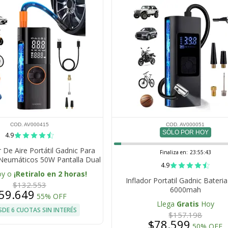
COD. AV000415
COD. AV000051
SÓLO POR HOY
4.9
De Aire Portátil Gadnic Para
Finaliza en:
23:55:42
 Neumáticos 50W Pantalla Dual
4.9
CD 150 PSI 17 Lmin
oy o
¡Retiralo en 2 horas!
Inflador Portatil Gadnic Bateri
$132.553
6000mah
59.649
55% OFF
Llega
Gratis
Hoy
SDE 6 CUOTAS SIN INTERÉS
$157.198
$78.599
50% OFF