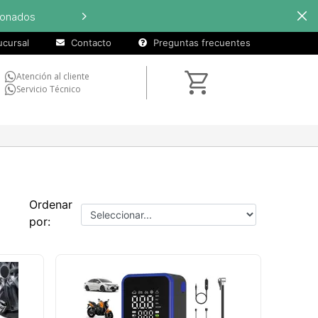
s
Hasta
9 
cursal
Contacto
Preguntas frecuentes
Atención al cliente
Servicio Técnico
Ordenar
por: