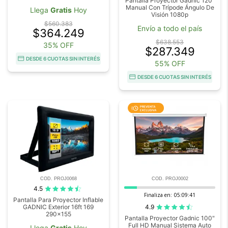
Pantalla Proyector Gadnic 120"
Manual Con Trípode Ángulo De
Llega
Gratis
Hoy
Visión 1080p
$560.383
Envío a todo el país
$364.249
$638.553
35% OFF
$287.349
DESDE 6 CUOTAS SIN INTERÉS
55% OFF
DESDE 6 CUOTAS SIN INTERÉS
COD. PROJ0068
COD. PROJ0002
4.5
Finaliza en:
05:09:41
Pantalla Para Proyector Inflable
4.9
GADNIC Exterior 16ft 169
290x155
Pantalla Proyector Gadnic 100"
Full HD Manual Sistema Auto
Llega
Gratis
Hoy