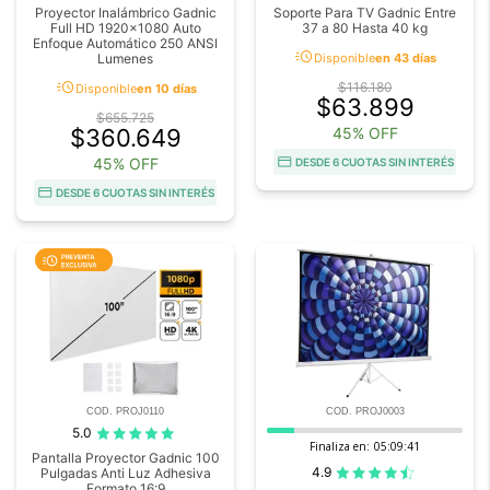
Proyector Inalámbrico Gadnic
Soporte Para TV Gadnic Entre
Full HD 1920x1080 Auto
37 a 80 Hasta 40 kg
Enfoque Automático 250 ANSI
acute
Lumenes
Disponible
en 43 días
acute
$116.180
Disponible
en 10 días
$63.899
$655.725
$360.649
45% OFF
45% OFF
DESDE 6 CUOTAS SIN INTERÉS
DESDE 6 CUOTAS SIN INTERÉS
COD. PROJ0110
COD. PROJ0003
5.0
Finaliza en:
05:09:41
Pantalla Proyector Gadnic 100
4.9
Pulgadas Anti Luz Adhesiva
Formato 16:9