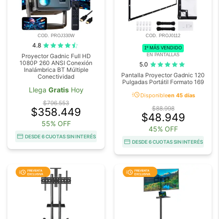
COD. PROJ330W
COD. PROJ0112
4.8
1º MÁS VENDIDO
EN PANTALLAS
Proyector Gadnic Full HD
1080P 260 ANSI Conexión
5.0
Inalámbrica BT Múltiple
Pantalla Proyector Gadnic 120
Conectividad
Pulgadas Portátil Formato 169
Llega
Gratis
Hoy
acute
Disponible
en 45 días
$796.553
$88.998
$358.449
$48.949
55% OFF
45% OFF
DESDE 6 CUOTAS SIN INTERÉS
DESDE 6 CUOTAS SIN INTERÉS