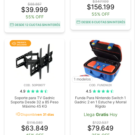
$347.109
$88.887
$156.199
$39.999
55% OFF
55% OFF
DESDE 6 CUOTAS SIN INTERÉS
DESDE 12 CUOTAS SIN INTERÉS
1 modelos
COD. SOP00077
COD. FUNDNI2X
4.9
4.5
Soporte para TV Gadnic
Funda Para Nintendo Switch 1
Soporta Desde 32 a 85 Peso
Gadnic 2 en 1 Estuche y Morral
Máximo 45 KG
Rígido
acute
Llega
Gratis
Hoy
Disponible
en 31 días
$116.089
$122.537
$63.849
$79.649