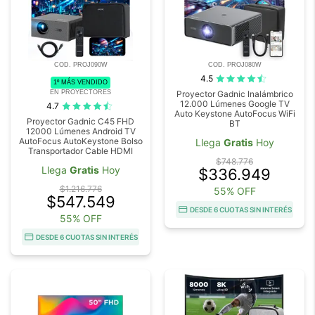
COD. PROJ090W
COD. PROJ080W
4.5
1º MÁS VENDIDO
EN PROYECTORES
Proyector Gadnic Inalámbrico
12.000 Lúmenes Google TV
4.7
Auto Keystone AutoFocus WiFi
Proyector Gadnic C45 FHD
BT
12000 Lúmenes Android TV
AutoFocus AutoKeystone Bolso
Llega
Gratis
Hoy
Transportador Cable HDMI
$748.776
Llega
Gratis
Hoy
$336.949
$1.216.776
55% OFF
$547.549
DESDE 6 CUOTAS SIN INTERÉS
55% OFF
DESDE 6 CUOTAS SIN INTERÉS