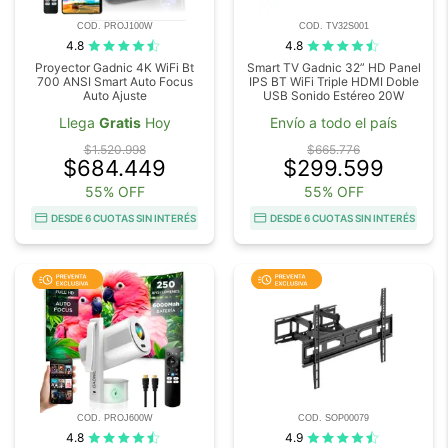
COD. PROJ100W
COD. TV32S001
4.8
4.8
Proyector Gadnic 4K WiFi Bt
Smart TV Gadnic 32” HD Panel
700 ANSI Smart Auto Focus
IPS BT WiFi Triple HDMI Doble
Auto Ajuste
USB Sonido Estéreo 20W
Llega
Gratis
Hoy
Envío a todo el país
$1.520.998
$665.776
$684.449
$299.599
55% OFF
55% OFF
DESDE 6 CUOTAS SIN INTERÉS
DESDE 6 CUOTAS SIN INTERÉS
COD. PROJ600W
COD. SOP00079
4.8
4.9