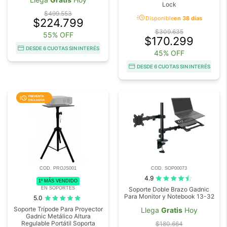
Lock
$499.553
acute
Disponible
en 38 días
$224.799
$309.635
55% OFF
$170.299
DESDE 6 CUOTAS SIN INTERÉS
45% OFF
DESDE 6 CUOTAS SIN INTERÉS
COD. PROJS001
COD. SOP00073
4.9
1º MÁS VENDIDO
EN SOPORTES
Soporte Doble Brazo Gadnic
Para Monitor y Notebook 13-32
5.0
Soporte Trípode Para Proyector
Llega
Gratis
Hoy
Gadnic Metálico Altura
Regulable Portátil Soporta
$180.664