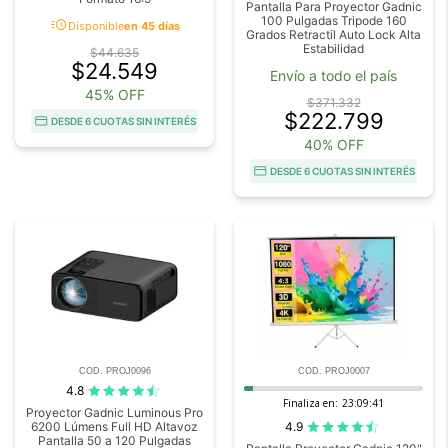
Pantalla Para Proyector Gadnic
100 Pulgadas Tripode 160
acute
Disponible
en 45 días
Grados Retractil Auto Lock Alta
Estabilidad
$44.635
$24.549
Envío a todo el país
45% OFF
$371.332
$222.799
DESDE 6 CUOTAS SIN INTERÉS
40% OFF
DESDE 6 CUOTAS SIN INTERÉS
COD. PROJ0096
COD. PROJ0007
4.8
Finaliza en:
23:09:41
Proyector Gadnic Luminous Pro
4.9
6200 Lúmens Full HD Altavoz
Pantalla 50 a 120 Pulgadas