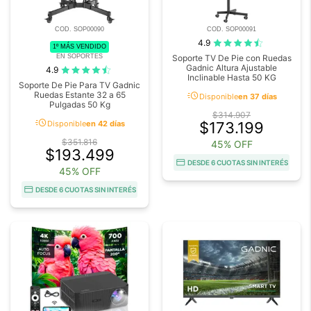
COD. SOP00090
COD. SOP00091
4.9
1º MÁS VENDIDO
EN SOPORTES
Soporte TV De Pie con Ruedas
Gadnic Altura Ajustable
4.9
Inclinable Hasta 50 KG
Soporte De Pie Para TV Gadnic
acute
Ruedas Estante 32 a 65
Disponible
en 37 días
Pulgadas 50 Kg
$314.907
acute
Disponible
en 42 días
$173.199
$351.816
45% OFF
$193.499
DESDE 6 CUOTAS SIN INTERÉS
45% OFF
DESDE 6 CUOTAS SIN INTERÉS