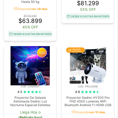
Hasta 50 kg
$81.299
acute
Disponible
en 38 días
55% OFF
$116.180
DESDE 6 CUOTAS SIN INTERÉS
$63.899
45% OFF
DESDE 6 CUOTAS SIN INTERÉS
COD. LUNA0057
COD. PROJ200W
4.5
4.8
Proyector De Galaxia
Proyector Gadnic HY300 Pro
Astronauta Gadnic Luz
FHD 4500 Lumenes WiFi
Nocturna Espacial Estrellas
Bluetooth Android 11 HDMI USB
acute
Llega Hoy o
Disponible
en 10 días
¡Retiralo hoy!