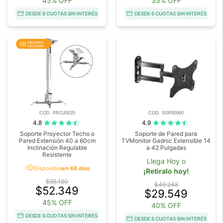
45% OFF
35% OFF
DESDE 6 CUOTAS SIN INTERÉS
DESDE 6 CUOTAS SIN INTERÉS
COD. PROJ0035
COD. SOP00060
4.8
4.9
Soporte Proyector Techo o
Soporte de Pared para
Pared Extensión 40 a 60cm
TVMonitor Gadnic Extensible 14
Inclinación Regulable
a 42 Pulgadas
Resistente
Llega Hoy o
acute
Disponible
en 68 días
¡Retiralo hoy!
$95.180
$49.248
$52.349
$29.549
45% OFF
40% OFF
DESDE 6 CUOTAS SIN INTERÉS
DESDE 6 CUOTAS SIN INTERÉS