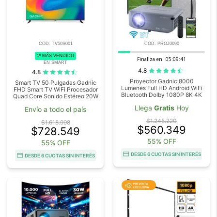
COD. TV50S001
COD. PROJ0090
1º MÁS VENDIDO
Finaliza en:
05:09:41
EN SMART
4.8
4.8
Proyector Gadnic 8000
Smart TV 50 Pulgadas Gadnic
Lumenes Full HD Android WiFi
FHD Smart TV WiFi Procesador
Bluetooth Dolby 1080P 8K 4K
Quad Core Sonido Estéreo 20W
Llega
Gratis
Hoy
Envío a todo el país
$1.245.220
$1.618.998
$560.349
$728.549
55% OFF
55% OFF
DESDE 6 CUOTAS SIN INTERÉS
DESDE 6 CUOTAS SIN INTERÉS