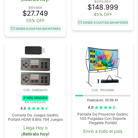
$270.907
$148.999
$61.664
$27.749
45% OFF
55% OFF
DESDE 6 CUOTAS SIN INTERÉS
DESDE 6 CUOTAS SIN INTERÉS
COD. GAMEBOY5
COD. PROJ0066
1º MÁS VENDIDO
Finaliza en:
05:09:41
EN CONSOLAS
4.9
4.9
Pantalla De Proyector Gadnic
Consola De Juegos Gadnic
100 Pulgadas Con Soporte
Portatil HDMI 8 Bits 764 Juegos
Plegable Portátil
Llega Hoy o
Envío a todo el país
¡Retiralo hoy!