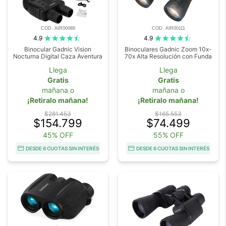
COD. AIR00088
COD. AIR00111
4.9
4.9
Binocular Gadnic Vision
Binoculares Gadnic Zoom 10x-
Nocturna Digital Caza Aventura
70x Alta Resolución con Funda
Llega
Llega
Gratis
Gratis
mañana o
mañana o
¡Retiralo mañana!
¡Retiralo mañana!
$281.453
$165.553
$154.799
$74.499
45% OFF
55% OFF
DESDE 6 CUOTAS SIN INTERÉS
DESDE 6 CUOTAS SIN INTERÉS