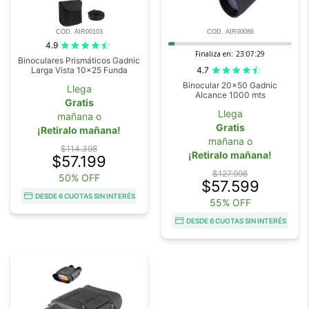
COD. AIR00103
COD. AIR00086
4.9
Finaliza en:
23:07:29
Binoculares Prismáticos Gadnic
4.7
Larga Vista 10x25 Funda
Binocular 20x50 Gadnic
Llega
Alcance 1000 mts
Gratis
Llega
mañana o
Gratis
¡Retiralo mañana!
mañana o
$114.398
¡Retiralo mañana!
$57.199
$127.998
50% OFF
$57.599
DESDE 6 CUOTAS SIN INTERÉS
55% OFF
DESDE 6 CUOTAS SIN INTERÉS