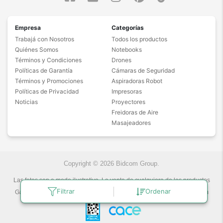
Empresa
Categorías
Trabajá con Nosotros
Todos los productos
Quiénes Somos
Notebooks
Términos y Condiciones
Drones
Políticas de Garantía
Cámaras de Seguridad
Términos y Promociones
Aspiradoras Robot
Políticas de Privacidad
Impresoras
Noticias
Proyectores
Freidoras de Aire
Masajeadores
Copyright © 2026 Bidcom Group.
Las fotos son a modo ilustrativo. La venta de cualquiera de los productos
publicados está sujeta a la verificación de stock.
Filtrar
Ordenar
Gadnic Tecnología novedosa.
Última actualización:
9/8/2026
by
Bidcom
S.R.L.