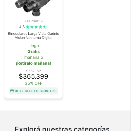
COD. AIR00107
4.8
Binoculares Larga Vista Gadnic
Visión Nocturna Digital
Llega
Gratis
mañana o
¡Retiralo mañana!
$562.152
$365.399
35% OFF
DESDE 6 CUOTAS SIN INTERÉS
Explorá nuestras categorías