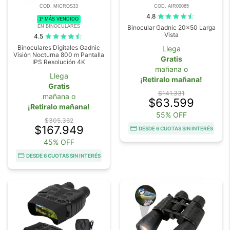
COD. MICROS33
COD. AIR00065
4.8
1º MÁS VENDIDO
EN BINOCULARES
Binocular Gadnic 20x50 Larga
Vista
4.5
Binoculares Digitales Gadnic
Llega
Visión Nocturna 800 m Pantalla
Gratis
IPS Resolución 4K
mañana o
Llega
¡Retiralo mañana!
Gratis
$141.331
mañana o
$63.599
¡Retiralo mañana!
55% OFF
$305.362
$167.949
DESDE 6 CUOTAS SIN INTERÉS
45% OFF
DESDE 6 CUOTAS SIN INTERÉS