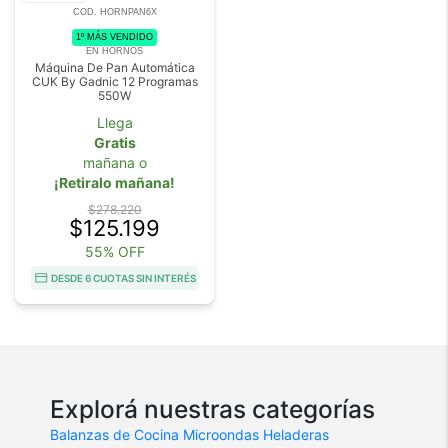
COD. HORNPAN6X
1º MÁS VENDIDO
EN HORNOS
Máquina De Pan Automática
CUK By Gadnic 12 Programas
550W
Llega
Gratis
mañana o
¡Retiralo mañana!
$278.220
$125.199
55% OFF
DESDE 6 CUOTAS SIN INTERÉS
Explorá nuestras categorías
Balanzas de Cocina
Microondas
Heladeras