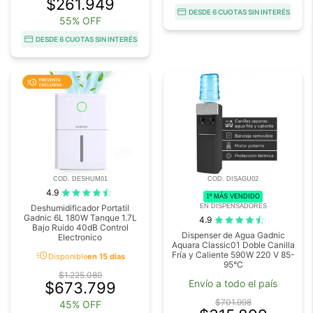
$261.949
DESDE 6 CUOTAS SIN INTERÉS
55% OFF
DESDE 6 CUOTAS SIN INTERÉS
COD. DESHUM01
COD. DISAGU02
4.9
1º MÁS VENDIDO
EN DISPENSADORES
Deshumidificador Portatil
Gadnic 6L 180W Tanque 1.7L
4.9
Bajo Ruido 40dB Control
Dispenser de Agua Gadnic
Electronico
Aquara Classic01 Doble Canilla
acute
Fría y Caliente 590W 220 V 85-
Disponible
en 15 días
95°C
$1.225.089
Envío a todo el país
$673.799
$701.998
45% OFF