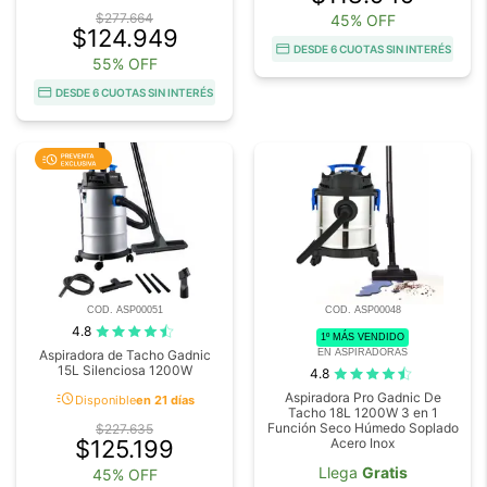
$277.664
45% OFF
$124.949
DESDE 6 CUOTAS SIN INTERÉS
55% OFF
DESDE 6 CUOTAS SIN INTERÉS
COD. ASP00051
COD. ASP00048
4.8
1º MÁS VENDIDO
EN ASPIRADORAS
Aspiradora de Tacho Gadnic
15L Silenciosa 1200W
4.8
acute
Aspiradora Pro Gadnic De
Disponible
en 21 días
Tacho 18L 1200W 3 en 1
Función Seco Húmedo Soplado
$227.635
$125.199
Acero Inox
Llega
Gratis
45% OFF