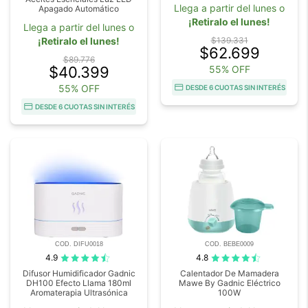
Llega a partir del lunes o
Apagado Automático
¡Retiralo el lunes!
Llega a partir del lunes o
¡Retiralo el lunes!
$139.331
$62.699
$89.776
$40.399
55% OFF
55% OFF
DESDE 6 CUOTAS SIN INTERÉS
DESDE 6 CUOTAS SIN INTERÉS
COD. DIFU0018
COD. BEBE0009
4.9
4.8
Difusor Humidificador Gadnic
Calentador De Mamadera
DH100 Efecto Llama 180ml
Mawe By Gadnic Eléctrico
Aromaterapia Ultrasónica
100W