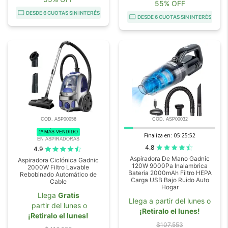
55% OFF
DESDE 6 CUOTAS SIN INTERÉS
DESDE 6 CUOTAS SIN INTERÉS
COD. ASP00056
COD. ASP00032
1º MÁS VENDIDO
Finaliza en:
05:25:51
EN ASPIRADORAS
4.8
4.9
Aspiradora De Mano Gadnic
Aspiradora Ciclónica Gadnic
120W 9000Pa Inalambrica
2000W Filtro Lavable
Bateria 2000mAh Filtro HEPA
Rebobinado Automático de
Carga USB Bajo Ruido Auto
Cable
Hogar
Llega
Gratis
Llega a partir del lunes o
partir del lunes o
¡Retiralo el lunes!
¡Retiralo el lunes!
$107.553