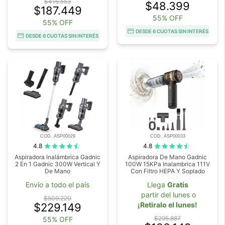
$416.553
$48.399
$187.449
55% OFF
55% OFF
DESDE 6 CUOTAS SIN INTERÉS
DESDE 6 CUOTAS SIN INTERÉS
COD. ASP00029
COD. ASP00033
4.8
4.8
Aspiradora Inalámbrica Gadnic
Aspiradora De Mano Gadnic
2 En 1 Gadnic 300W Vertical Y
100W 15KPa Inalambrica 111V
De Mano
Con Filtro HEPA Y Soplado
Envío a todo el país
Llega
Gratis
partir del lunes o
$509.220
¡Retiralo el lunes!
$229.149
$295.887
55% OFF