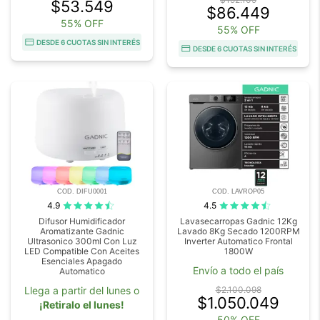
$53.549
$86.449
55% OFF
55% OFF
DESDE 6 CUOTAS SIN INTERÉS
DESDE 6 CUOTAS SIN INTERÉS
COD. DIFU0001
COD. LAVROP05
4.9
4.5
Difusor Humidificador
Lavasecarropas Gadnic 12Kg
Aromatizante Gadnic
Lavado 8Kg Secado 1200RPM
Ultrasonico 300ml Con Luz
Inverter Automatico Frontal
LED Compatible Con Aceites
1800W
Esenciales Apagado
Envío a todo el país
Automatico
Llega a partir del lunes o
$2.100.098
$1.050.049
¡Retiralo el lunes!
50% OFF