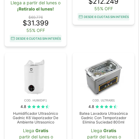
$212.249
Llega a partir del lunes o
55% OFF
¡Retiralo el lunes!
$69.776
DESDE 6 CUOTAS SIN INTERÉS
$31.399
55% OFF
DESDE 6 CUOTAS SIN INTERÉS
COD. HUMIDIF1
COD. ULTRA001
4.8
4.8
Humidificador Ultrasónico
Batea Lavadora Ultrasónica
Gadnic K6 Vaporizador De
Gadnic Con Temporizador
Ambiente Ultrasonico
Elimina Suciedad 800ml
Llega
Gratis
Llega
Gratis
partir del lunes o
partir del lunes o