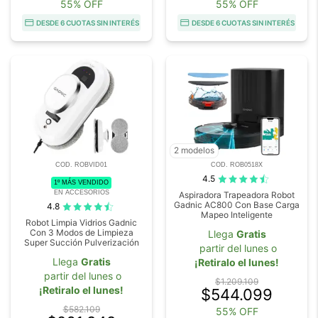
55% OFF
55% OFF
DESDE 6 CUOTAS SIN INTERÉS
DESDE 6 CUOTAS SIN INTERÉS
2 modelos
COD. ROBVID01
COD. ROB0518X
4.5
1º MÁS VENDIDO
EN ACCESORIOS
Aspiradora Trapeadora Robot
Gadnic AC800 Con Base Carga
4.8
Mapeo Inteligente
Robot Limpia Vidrios Gadnic
Con 3 Modos de Limpieza
Llega
Gratis
Super Succión Pulverización
partir del lunes o
Llega
Gratis
¡Retiralo el lunes!
partir del lunes o
$1.209.109
¡Retiralo el lunes!
$544.099
$582.109
55% OFF