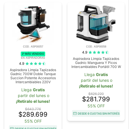
COD. ASP00057
COD. ASP00058
4.9
1º MÁS VENDIDO
EN ASPIRADORAS
Aspiradora Limpia Tapizados
Gadnic Manguera Y Picos
4.9
Intercambiables Portátil 700 W
Aspiradora Limpia Tapizados
Gadnic 700W Doble Tanque
Llega
Gratis
Succion Potente Accesorios
partir del lunes o
Intercambiables 220V
¡Retiralo el lunes!
Llega
Gratis
$626.220
partir del lunes o
$281.799
¡Retiralo el lunes!
55% OFF
$643.776
$289.699
DESDE 6 CUOTAS SIN INTERÉS
55% OFF
DESDE 6 CUOTAS SIN INTERÉS