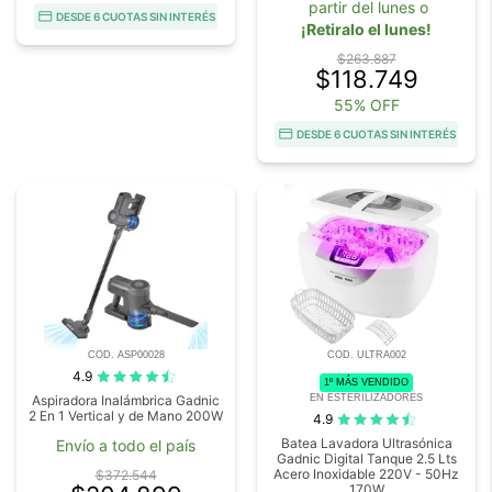
partir del lunes o
DESDE 6 CUOTAS SIN INTERÉS
¡Retiralo el lunes!
$263.887
$118.749
55% OFF
DESDE 6 CUOTAS SIN INTERÉS
COD. ASP00028
COD. ULTRA002
4.9
1º MÁS VENDIDO
EN ESTERILIZADORES
Aspiradora Inalámbrica Gadnic
2 En 1 Vertical y de Mano 200W
4.9
Batea Lavadora Ultrasónica
Envío a todo el país
Gadnic Digital Tanque 2.5 Lts
Acero Inoxidable 220V - 50Hz
$372.544
170W