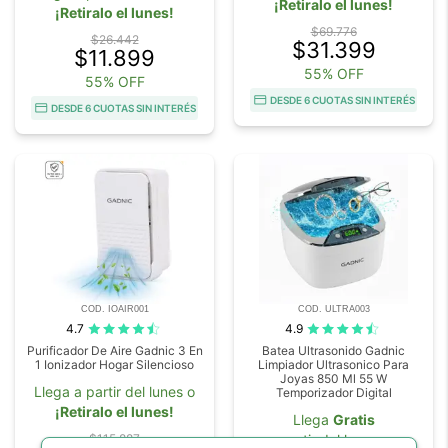
¡Retiralo el lunes!
¡Retiralo el lunes!
$69.776
$26.442
$31.399
$11.899
55% OFF
55% OFF
DESDE 6 CUOTAS SIN INTERÉS
DESDE 6 CUOTAS SIN INTERÉS
COD. IOAIR001
COD. ULTRA003
4.7
4.9
Purificador De Aire Gadnic 3 En
Batea Ultrasonido Gadnic
1 Ionizador Hogar Silencioso
Limpiador Ultrasonico Para
Joyas 850 Ml 55 W
Llega a partir del lunes o
Temporizador Digital
¡Retiralo el lunes!
Llega
Gratis
$115.887
partir del lunes o