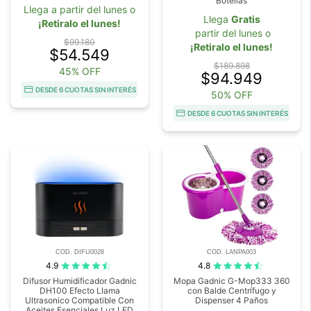
Botellas
Llega a partir del lunes o
Llega
Gratis
¡Retiralo el lunes!
partir del lunes o
$99.180
¡Retiralo el lunes!
$54.549
$189.898
45% OFF
$94.949
DESDE 6 CUOTAS SIN INTERÉS
50% OFF
DESDE 6 CUOTAS SIN INTERÉS
COD. DIFU0028
COD. LANPA003
4.9
4.8
Difusor Humidificador Gadnic
Mopa Gadnic G-Mop333 360
DH100 Efecto Llama
con Balde Centrífugo y
Ultrasonico Compatible Con
Dispenser 4 Paños
Aceites Esenciales Luz LED