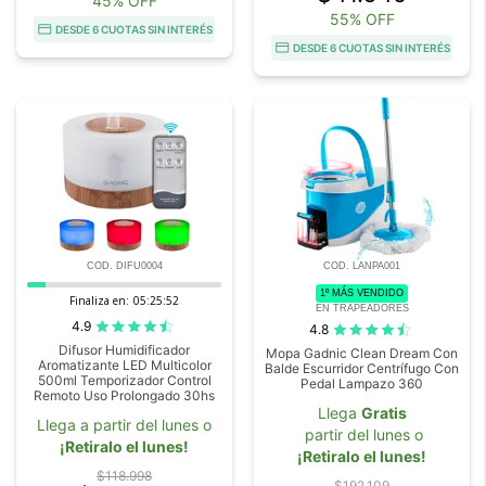
45% OFF
55% OFF
DESDE 6 CUOTAS SIN INTERÉS
DESDE 6 CUOTAS SIN INTERÉS
COD. DIFU0004
COD. LANPA001
1º MÁS VENDIDO
Finaliza en:
05:25:51
EN TRAPEADORES
4.9
4.8
Difusor Humidificador
Mopa Gadnic Clean Dream Con
Aromatizante LED Multicolor
Balde Escurridor Centrífugo Con
500ml Temporizador Control
Pedal Lampazo 360
Remoto Uso Prolongado 30hs
Llega
Gratis
Llega a partir del lunes o
partir del lunes o
¡Retiralo el lunes!
¡Retiralo el lunes!
$118.998
$192.109