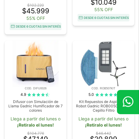
$10.049
$102.220
$45.999
55% OFF
55% OFF
DESDE 6 CUOTAS SIN INTERÉS
DESDE 6 CUOTAS SIN INTERÉS
COD. DIFU0026
COD. ROB507KIT
4.9
5.0
Difusor con Simulación de
Kit Repuestos de Aspiradora
Llama Gadnic Humificador de 7
Robot Gadnic ROB00507 Mopa
colores
Cepillo Filtro
Llega a partir del lunes o
Llega a partir del lunes o
¡Retiralo el lunes!
¡Retiralo el lunes!
$104.776
$46.442
$47.149
$20.899