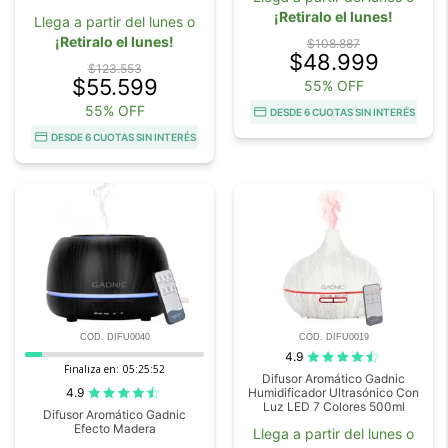
¡Retiralo el lunes!
Llega a partir del lunes o
¡Retiralo el lunes!
$108.887
$48.999
$123.553
$55.599
55% OFF
55% OFF
DESDE 6 CUOTAS SIN INTERÉS
DESDE 6 CUOTAS SIN INTERÉS
COD. DIFU0040
COD. DIFU0019
4.9
Finaliza en:
05:25:51
Difusor Aromático Gadnic
4.9
Humidificador Ultrasónico Con
Luz LED 7 Colores 500ml
Difusor Aromático Gadnic
Efecto Madera
Llega a partir del lunes o