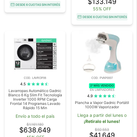
$133.149
DESDE 6 CUOTAS SIN INTERÉS
55% OFF
DESDE 6 CUOTAS SIN INTERÉS
COD. LAVROP06
COD. PVAP0007
4.5
1º MÁS VENDIDO
EN LIMPIADORES
Lavarropas Automático Gadnic
Blanco 6 Kg Slim Fit Tecnología
4.9
Inverter 1000 RPM Carga
Plancha a Vapor Gadnic Portátil
Frontal 14 Programas Lavado
1000W Vaporizador
Rápido 15 Min
Llega a partir del lunes o
Envío a todo el país
¡Retiralo el lunes!
$1.161.180
$638.649
$92.553
$41.649