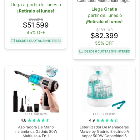
Calentador Multifunción Digital
Llega a partir del lunes o
Llega
Gratis
¡Retiralo el lunes!
partir del lunes o
$93.816
¡Retiralo el lunes!
$51.599
$183.109
45% OFF
$82.399
DESDE 6 CUOTAS SIN INTERÉS
55% OFF
DESDE 6 CUOTAS SIN INTERÉS
COD. AV000225
COD. BEBE0005
4.8
4.9
Aspiradora De Mano
Esterilizador De Mamaderas
Inalámbrica Gadnic 80W
Mawe by Gadnic Electrico A
Multiuso 4 En 1
Vapor 500W Capacidad 6