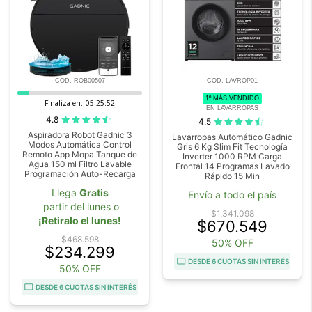
COD. ROB00507
COD. LAVROP01
1º MÁS VENDIDO
Finaliza en:
05:25:51
EN LAVARROPAS
4.8
4.5
Aspiradora Robot Gadnic 3
Lavarropas Automático Gadnic
Modos Automática Control
Gris 6 Kg Slim Fit Tecnología
Remoto App Mopa Tanque de
Inverter 1000 RPM Carga
Agua 150 ml Filtro Lavable
Frontal 14 Programas Lavado
Programación Auto-Recarga
Rápido 15 Min
Llega
Gratis
Envío a todo el país
partir del lunes o
$1.341.098
¡Retiralo el lunes!
$670.549
$468.598
50% OFF
$234.299
DESDE 6 CUOTAS SIN INTERÉS
50% OFF
DESDE 6 CUOTAS SIN INTERÉS