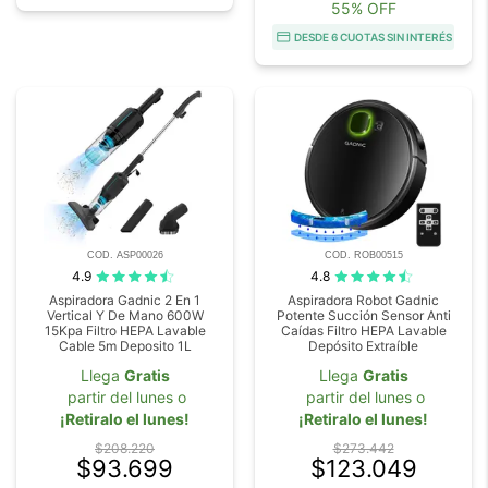
55% OFF
DESDE 6 CUOTAS SIN INTERÉS
COD. ASP00026
COD. ROB00515
4.9
4.8
Aspiradora Gadnic 2 En 1
Aspiradora Robot Gadnic
Vertical Y De Mano 600W
Potente Succión Sensor Anti
15Kpa Filtro HEPA Lavable
Caídas Filtro HEPA Lavable
Cable 5m Deposito 1L
Depósito Extraíble
Llega
Gratis
Llega
Gratis
partir del lunes o
partir del lunes o
¡Retiralo el lunes!
¡Retiralo el lunes!
$208.220
$273.442
$93.699
$123.049