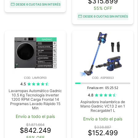
$315.899
DESDE 6 CUOTAS SIN INTERÉS
55% OFF
DESDE 6 CUOTAS SIN INTERÉS
COD. LAVROP03
COD. ASP00013
4.5
Finaliza en:
05:25:51
Lavarropas Automático Gadnic
4.8
10.5 Kg Tecnología Inverter
1200 RPM Carga Frontal 14
Aspiradora Inalambrica de
Programas Lavado Rápido 15
Mano Gadnic VC13 2 en 1
Min
Recargable1 L
Envío a todo el país
Envío a todo el país
$1.871.664
$338.887
$842.249
$152.499
55% OFF