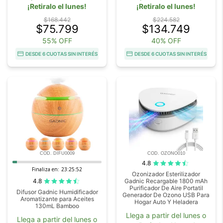
¡Retiralo el lunes!
¡Retiralo el lunes!
$168.442
$224.582
$75.799
$134.749
55% OFF
40% OFF
DESDE 6 CUOTAS SIN INTERÉS
DESDE 6 CUOTAS SIN INTERÉS
COD. DIFU0009
COD. OZONO010
4.8
Finaliza en:
23:25:51
Ozonizador Esterilizador
4.8
Gadnic Recargable 1800 mAh
Purificador De Aire Portatil
Difusor Gadnic Humidificador
Generador De Ozono USB Para
Aromatizante para Aceites
Hogar Auto Y Heladera
130mL Bamboo
Llega a partir del lunes o
Llega a partir del lunes o