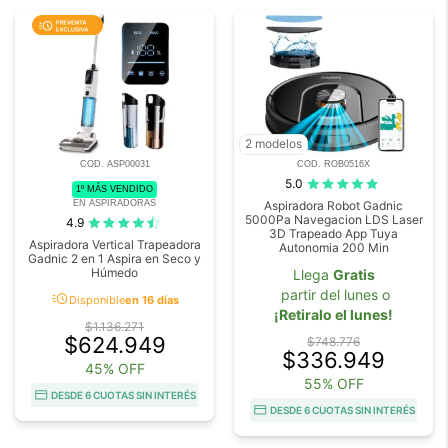
2 modelos
COD. ASP00031
COD. ROB0516X
5.0
1º MÁS VENDIDO
EN ASPIRADORAS
Aspiradora Robot Gadnic
5000Pa Navegacion LDS Laser
4.9
3D Trapeado App Tuya
Aspiradora Vertical Trapeadora
Autonomia 200 Min
Gadnic 2 en 1 Aspira en Seco y
Húmedo
Llega
Gratis
partir del lunes o
acute
Disponible
en 16 días
¡Retiralo el lunes!
$1.136.271
$624.949
$748.776
$336.949
45% OFF
55% OFF
DESDE 6 CUOTAS SIN INTERÉS
DESDE 6 CUOTAS SIN INTERÉS