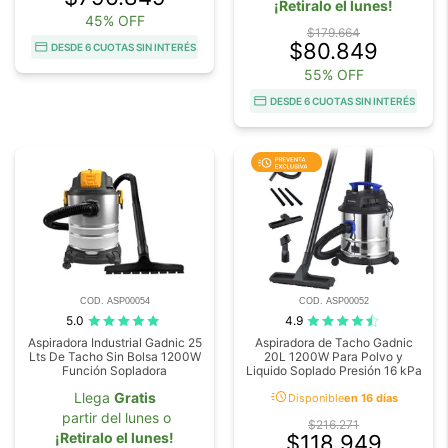
¡Retiralo el lunes!
45% OFF
$179.664
$80.849
DESDE 6 CUOTAS SIN INTERÉS
55% OFF
DESDE 6 CUOTAS SIN INTERÉS
COD. ASP00054
COD. ASP00052
5.0
4.9
Aspiradora Industrial Gadnic 25
Aspiradora de Tacho Gadnic
Lts De Tacho Sin Bolsa 1200W
20L 1200W Para Polvo y
Función Sopladora
Liquido Soplado Presión 16 kPa
acute
Llega
Gratis
Disponible
en 16 días
partir del lunes o
$216.271
¡Retiralo el lunes!
$118.949