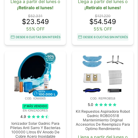
Llega a partir del lunes o
Llega a partir del lunes o
¡Retiralo el lunes!
¡Retiralo el lunes!
$52.331
$121.220
$23.549
$54.549
55% OFF
55% OFF
DESDE 6 CUOTAS SIN INTERÉS
DESDE 6 CUOTAS SIN INTERÉS
COD. IONI0005
COD. REPROB518
5.0
1º MÁS VENDIDO
EN IONIZADORES
Kit Repuestos Aspiradora Robot
Gadnic ROB00518
4.9
Mantenimiento Original
Ionizador Solar Gadnic Para
Accesorios De Reemplazo Para
Piletas Anti Sarro Y Bacterias
Optimo Rendimiento
100000 Litros 6V Anodo De
Cobre Acero Inoxidable
Llega a partir del lunes o