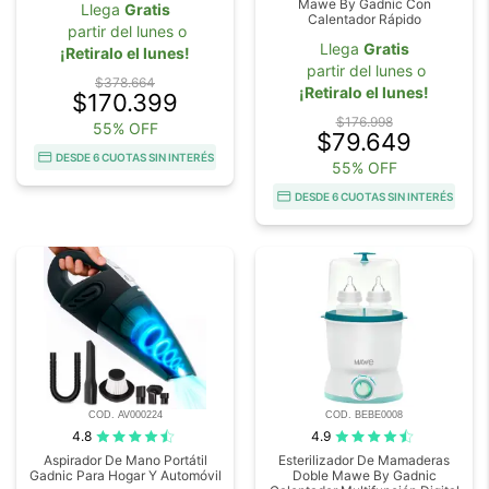
Mawe By Gadnic Con
Llega
Gratis
Calentador Rápido
partir del lunes o
Llega
Gratis
¡Retiralo el lunes!
partir del lunes o
$378.664
¡Retiralo el lunes!
$170.399
$176.998
55% OFF
$79.649
DESDE 6 CUOTAS SIN INTERÉS
55% OFF
DESDE 6 CUOTAS SIN INTERÉS
COD. AV000224
COD. BEBE0008
4.8
4.9
Aspirador De Mano Portátil
Esterilizador De Mamaderas
Gadnic Para Hogar Y Automóvil
Doble Mawe By Gadnic