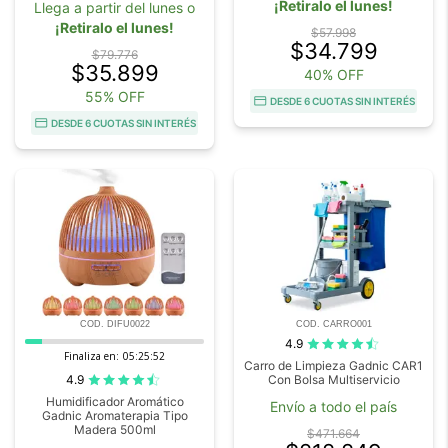
¡Retiralo el lunes!
Llega a partir del lunes o
¡Retiralo el lunes!
$57.998
$34.799
$79.776
$35.899
40% OFF
55% OFF
DESDE 6 CUOTAS SIN INTERÉS
DESDE 6 CUOTAS SIN INTERÉS
COD. DIFU0022
COD. CARRO001
4.9
Finaliza en:
05:25:51
Carro de Limpieza Gadnic CAR1
4.9
Con Bolsa Multiservicio
Humidificador Aromático
Envío a todo el país
Gadnic Aromaterapia Tipo
Madera 500ml
$471.664