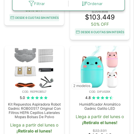
$52.149
¡Retiralo el lunes!
Filtrar
Ordenar
55% OFF
$206.898
$103.449
DESDE 6 CUOTAS SIN INTERÉS
50% OFF
DESDE 6 CUOTAS SIN INTERÉS
2 modelos
COD. REPROB517
COD. DIFU029X
5.0
4.8
Kit Repuestos Aspiradora Robot
Humidificador Aromático
Gadnic ROB00517 Original Con
Gadnic Gatito LED
Filtros HEPA Cepillos Laterales
Llega a partir del lunes o
Mopas Bolsas De Polvo
¡Retiralo el lunes!
Llega a partir del lunes o
¡Retiralo el lunes!
$22.331