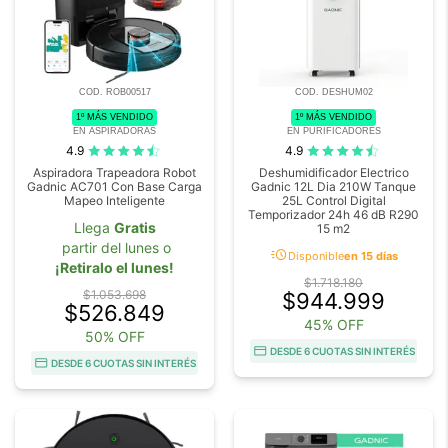
COD. ROB00517
COD. DESHUM02
1º MÁS VENDIDO
1º MÁS VENDIDO
EN ASPIRADORAS
EN PURIFICADORES
4.9
4.9
Aspiradora Trapeadora Robot
Deshumidificador Electrico
Gadnic AC701 Con Base Carga
Gadnic 12L Dia 210W Tanque
Mapeo Inteligente
25L Control Digital
Temporizador 24h 46 dB R290
Llega
Gratis
15 m2
partir del lunes o
acute
Disponible
en 15 días
¡Retiralo el lunes!
$1.718.180
$1.053.698
$944.999
$526.849
45% OFF
50% OFF
DESDE 6 CUOTAS SIN INTERÉS
DESDE 6 CUOTAS SIN INTERÉS