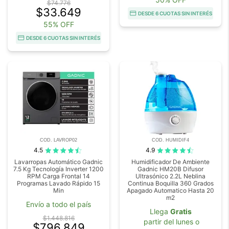
$74.776
$33.649
DESDE 6 CUOTAS SIN INTERÉS
55% OFF
DESDE 6 CUOTAS SIN INTERÉS
COD. LAVROP02
COD. HUMIDIF4
4.5
4.9
Lavarropas Automático Gadnic
Humidificador De Ambiente
7.5 Kg Tecnología Inverter 1200
Gadnic HM20B Difusor
RPM Carga Frontal 14
Ultrasónico 2.2L Neblina
Programas Lavado Rápido 15
Continua Boquilla 360 Grados
Min
Apagado Automatico Hasta 20
m2
Envío a todo el país
Llega
Gratis
$1.448.816
partir del lunes o
$796.849