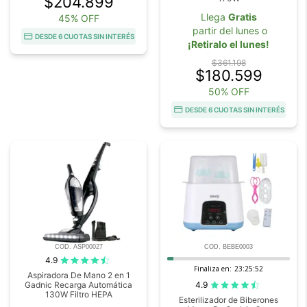
$204.899
Llega
Gratis
45% OFF
partir del lunes o
DESDE 6 CUOTAS SIN INTERÉS
¡Retiralo el lunes!
$361.198
$180.599
50% OFF
DESDE 6 CUOTAS SIN INTERÉS
COD. ASP00027
COD. BEBE0003
4.9
Finaliza en:
23:25:51
Aspiradora De Mano 2 en 1
4.9
Gadnic Recarga Automática
130W Filtro HEPA
Esterilizador de Biberones