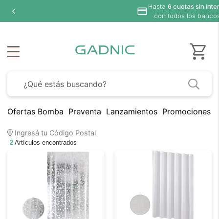
Hasta
6 cuotas sin inte
con todos los banco
Ofertas Bomba
Preventa
Lanzamientos
Promociones B
Ingresá tu Código Postal
2
Artículos encontrados