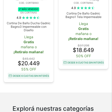
COD. CORTBAN3
COD. CORTBAN1
4.9
1º MÁS VENDIDO
EN CORTINAS
Cortina De Baño Gadnic
Bagno1 Tela Impermeable
4.9
Cortina De Baño Ducha Gadnic
Llega
Bagno3 Impermeable con
Gratis
Diseño
mañana o
Llega
¡Retiralo mañana!
Gratis
$37.298
mañana o
$18.649
¡Retiralo mañana!
50% OFF
$45.442
$20.449
DESDE 6 CUOTAS SIN INTERÉS
55% OFF
DESDE 6 CUOTAS SIN INTERÉS
Explorá nuestras categorías