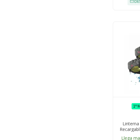
DE
1º 
Lintern
Recargab
Metros
Llega m