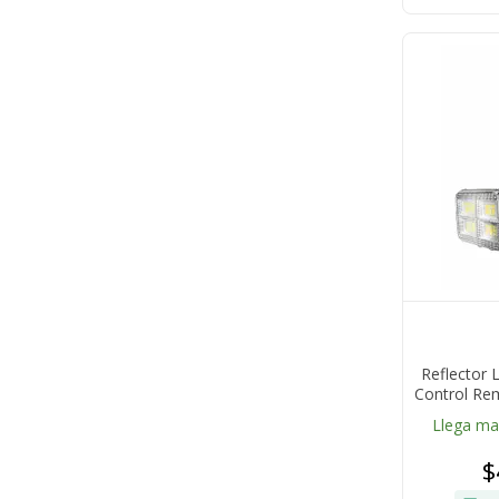
Reflector 
Control Re
Pa
Llega m
$