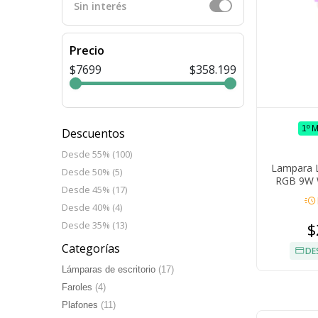
Sin interés
Precio
$7699
$358.199
1º 
Descuentos
Desde 55% (100)
Lampara L
Desde 50% (5)
RGB 9W W
Desde 45% (17)
acute
Desde 40% (4)
$
Desde 35% (13)
Categorías
DE
Lámparas de escritorio
(17)
Faroles
(4)
Plafones
(11)