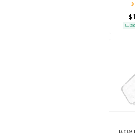
acute
$
DE
Luz De 