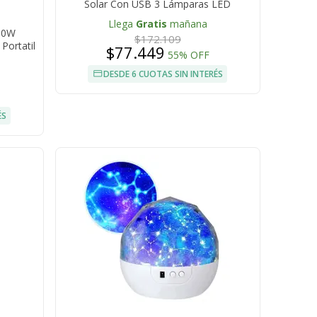
Solar Con USB 3 Lámparas LED
Llega
Gratis
mañana
00W
$172.109
Portatil
$77.449
55% OFF
DESDE 6 CUOTAS SIN INTERÉS
ÉS