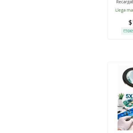
Recargab
Llega m
$
DE