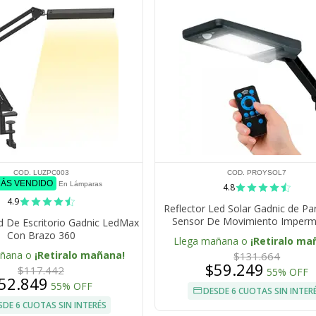
COD. LUZPC003
COD. PROYSOL7
MÁS VENDIDO
En Lámparas
4.8
4.9
Reflector Led Solar Gadnic de P
Sensor De Movimiento Imperm
 De Escritorio Gadnic LedMax
Con Brazo 360
Llega mañana o
¡Retiralo ma
añana o
¡Retiralo mañana!
$131.664
$59.249
$117.442
55% OFF
52.849
55% OFF
DESDE 6 CUOTAS SIN INTER
SDE 6 CUOTAS SIN INTERÉS