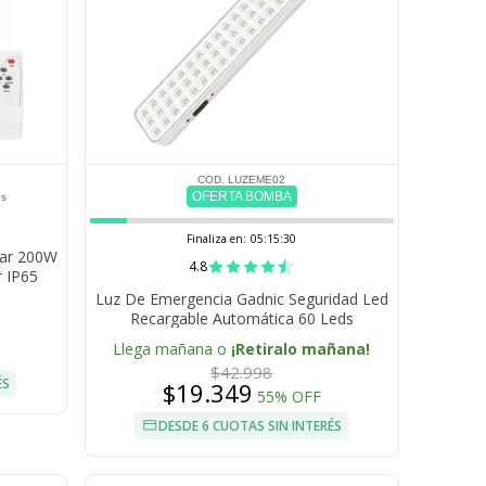
COD. LUZEME02
OFERTA BOMBA
es
Finaliza en:
05:15:28
lar 200W
4.8
r IP65
Luz De Emergencia Gadnic Seguridad Led
Recargable Automática 60 Leds
Llega mañana o
¡Retiralo mañana!
$42.998
ÉS
$19.349
55% OFF
DESDE 6 CUOTAS SIN INTERÉS