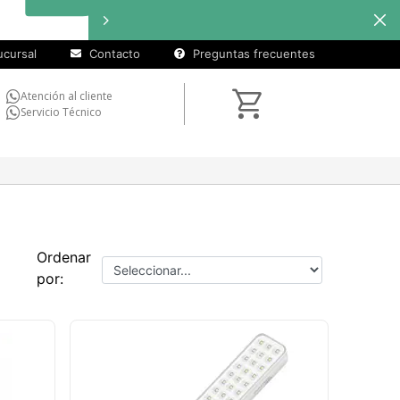
cu
in
se
cursal
Contacto
Preguntas frecuentes
Atención al cliente
Servicio Técnico
Ordenar
por: