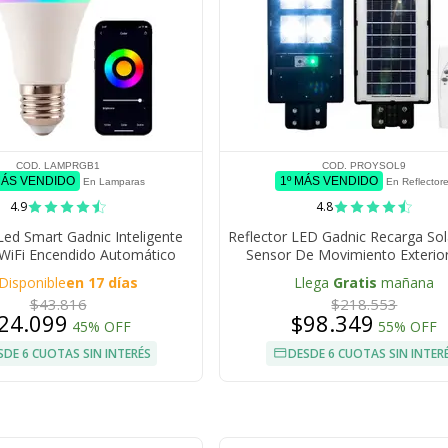
COD. LAMPRGB1
COD. PROYSOL9
MÁS VENDIDO
1º MÁS VENDIDO
En Lamparas
En Reflector
4.9
4.8
ed Smart Gadnic Inteligente
Reflector LED Gadnic Recarga So
iFi Encendido Automático
Sensor De Movimiento Exterio
Programable
Disponible
en 17 días
Llega
Gratis
mañana
$43.816
$218.553
24.099
$98.349
45% OFF
55% OFF
SDE 6 CUOTAS SIN INTERÉS
DESDE 6 CUOTAS SIN INTER