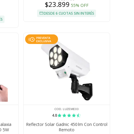
$23.899
55% OFF
DESDE 6 CUOTAS SIN INTERÉS
ÉS
COD. LUZEME03
4.8
alaxia
Reflector Solar Gadnic 450 lm Con Control
ED 5W
Remoto