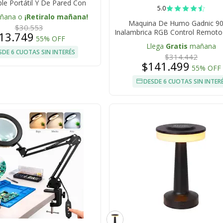
le Portátil Y De Pared Con
5.0
Batería Integrada
añana o
¡Retiralo mañana!
Maquina De Humo Gadnic 9
$30.553
Inalambrica RGB Control Remoto 
13.749
55% OFF
Llega
Gratis
mañana
SDE 6 CUOTAS SIN INTERÉS
$314.442
$141.499
55% OFF
DESDE 6 CUOTAS SIN INTER