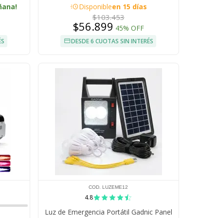
acute
ñana!
Disponible
en 15 días
$103.453
$56.899
45% OFF
ÉS
DESDE 6 CUOTAS SIN INTERÉS
COD. LUZEME12
4.8
Luz de Emergencia Portátil Gadnic Panel