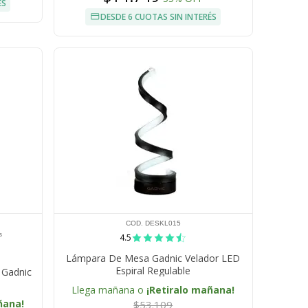
ÉS
DESDE 6 CUOTAS SIN INTERÉS
COD. DESKL015
s
4.5
Lámpara De Mesa Gadnic Velador LED
Espiral Regulable
 Gadnic
Llega mañana o
¡Retiralo mañana!
ñana!
$53.109