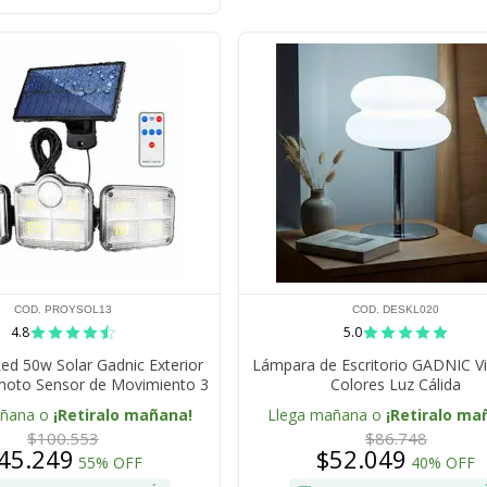
COD. PROYSOL13
COD. DESKL020
4.8
5.0
Led 50w Solar Gadnic Exterior
Lámpara de Escritorio GADNIC V
moto Sensor de Movimiento 3
Colores Luz Cálida
neles Ultra Potentes
añana o
¡Retiralo mañana!
Llega mañana o
¡Retiralo ma
$100.553
$86.748
45.249
$52.049
55% OFF
40% OFF