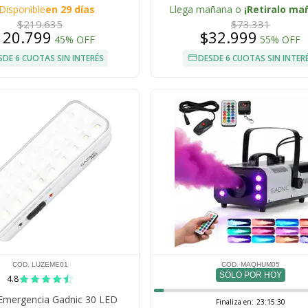
LED 8 Colores
Disponible
en 29 días
Llega mañana o
¡Retiralo ma
$219.635
$73.331
120.799
$32.999
45% OFF
55% OFF
SDE 6 CUOTAS SIN INTERÉS
DESDE 6 CUOTAS SIN INTER
COD. LUZEME01
COD. MAQHUM05
SÓLO POR HOY
4.8
Emergencia Gadnic 30 LED
Finaliza en:
23:15:28