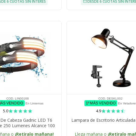
SDE 6 CUOTAS SIN INTERÉS
DESDE 6 CUOTAS SIN INTER
COD. LIN00168
COD. DESKL002
MÁS VENDIDO
1º MÁS VENDIDO
En Linternas
En Veladore
5.0
4.9
a De Cabeza Gadnic LED T6
Lampara de Escritorio Articulada
le 250 Lumenes Alcance 100
 USB IPX4 Bateria 18650
añana o
¡Retiralo mañana!
Llega mañana o
¡Retiralo ma