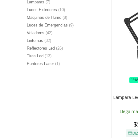
Lamparas
(7)
Luces Exteriores
(10)
Máquinas de Humo
(8)
Luces de Emergencias
(9)
Veladores
(42)
Linternas
(32)
Reflectores Led
(26)
Tiras Led
(13)
Punteros Laser
(1)
1º 
Lámpara Led
Llega m
$
DE