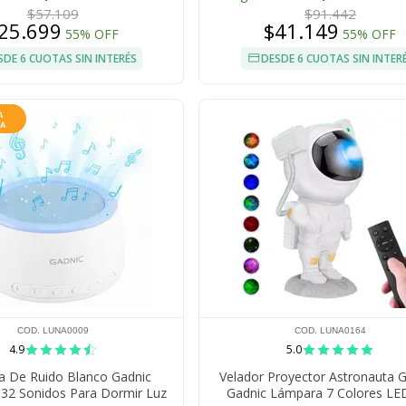
$57.109
$91.442
25.699
$41.149
55% OFF
55% OFF
SDE 6 CUOTAS SIN INTERÉS
DESDE 6 CUOTAS SIN INTER
COD. LUNA0009
COD. LUNA0164
4.9
5.0
a De Ruido Blanco Gadnic
Velador Proyector Astronauta G
 32 Sonidos Para Dormir Luz
Gadnic Lámpara 7 Colores L