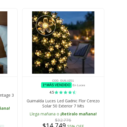
COD. GUILUZ01
1º MÁS VENDIDO
En Luces
4.5
intage 3
Guirnalda Luces Led Gadnic Flor Cerezo
Solar 50 Exterior 7 Mts
ñana!
Llega mañana o
¡Retiralo mañana!
$32.776
$14.749
55% OFF