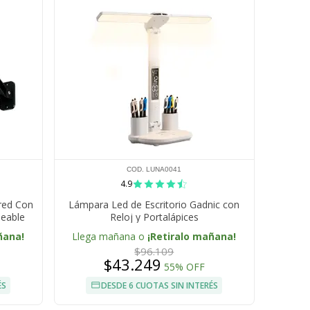
COD. LUNA0041
4.9
ared Con
Lámpara Led de Escritorio Gadnic con
eable
Reloj y Portalápices
ñana!
Llega mañana o
¡Retiralo mañana!
$96.109
$43.249
55% OFF
ÉS
DESDE 6 CUOTAS SIN INTERÉS