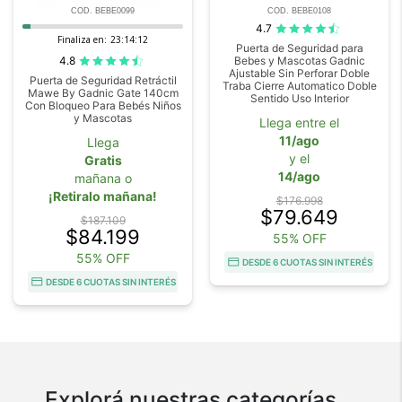
COD. BEBE0099
COD. BEBE0108
4.7
Finaliza en:
23:14:12
Puerta de Seguridad para
4.8
Bebes y Mascotas Gadnic
Ajustable Sin Perforar Doble
Puerta de Seguridad Retráctil
Traba Cierre Automatico Doble
Mawe By Gadnic Gate 140cm
Sentido Uso Interior
Con Bloqueo Para Bebés Niños
y Mascotas
Llega entre el
11/ago
Llega
y el
Gratis
14/ago
mañana o
¡Retiralo mañana!
$176.998
$79.649
$187.109
$84.199
55% OFF
55% OFF
DESDE 6 CUOTAS SIN INTERÉS
DESDE 6 CUOTAS SIN INTERÉS
Explorá nuestras categorías