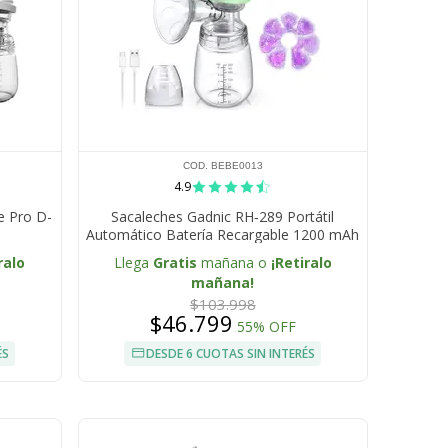
COD. BEBE0013
4.9
e Pro D-
Sacaleches Gadnic RH‑289 Portátil
Automático Batería Recargable 1200 mAh
Libre de BPA Intensidad Ajustable
ralo
Llega
Gratis
mañana o
¡Retiralo
mañana!
$103.998
$46.799
55% OFF
ÉS
DESDE 6 CUOTAS SIN INTERÉS