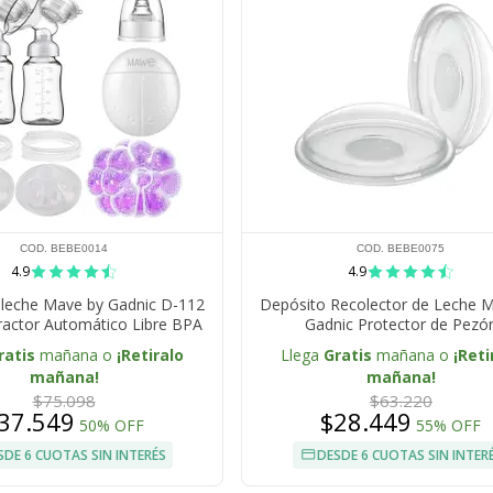
COD. BEBE0014
COD. BEBE0075
4.9
4.9
aleche Mave by Gadnic D-112
Depósito Recolector de Leche 
ractor Automático Libre BPA
Gadnic Protector de Pezó
ratis
mañana o
¡Retiralo
Llega
Gratis
mañana o
¡Reti
mañana!
mañana!
$75.098
$63.220
37.549
$28.449
50% OFF
55% OFF
SDE 6 CUOTAS SIN INTERÉS
DESDE 6 CUOTAS SIN INTER