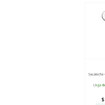
Sacaleche 
Llega
G
$