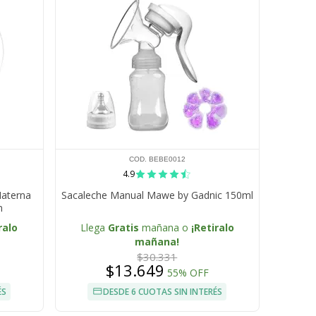
COD. BEBE0012
4.9
Materna
Sacaleche Manual Mawe by Gadnic 150ml
n
ralo
Llega
Gratis
mañana o
¡Retiralo
mañana!
$30.331
$13.649
55% OFF
ÉS
DESDE 6 CUOTAS SIN INTERÉS