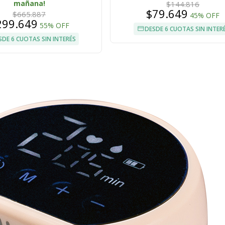
mañana!
$144.816
$79.649
$665.887
45% OFF
299.649
55% OFF
DESDE 6 CUOTAS SIN INTER
SDE 6 CUOTAS SIN INTERÉS