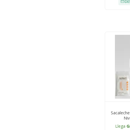
DE
Sacaleche
Niv
Llega
G