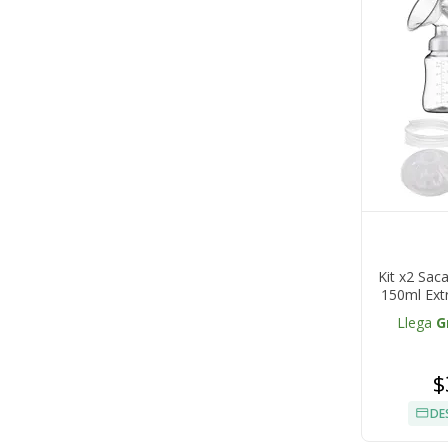
Kit x2 Sac
150ml Ext
Llega
G
$
DE