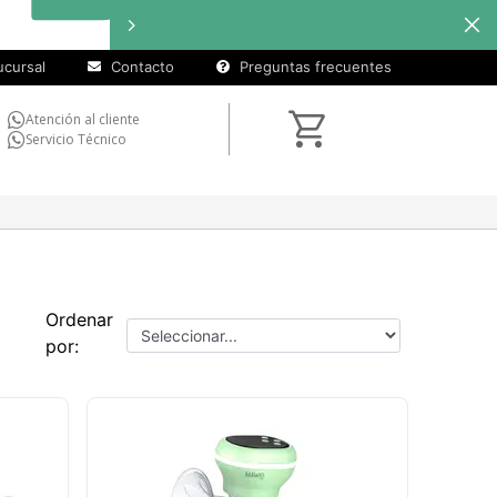
cuotas sin
Hasta
interés
en
seleccionados
cursal
Contacto
Preguntas frecuentes
Atención al cliente
Servicio Técnico
Ordenar
por: