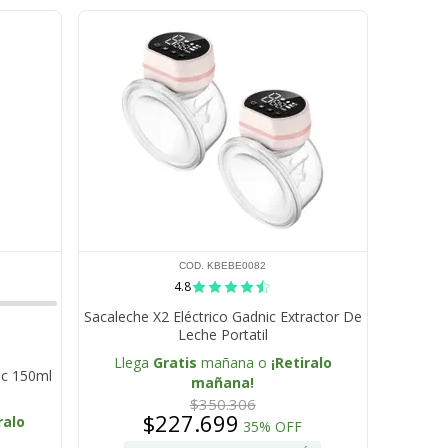
COD. KBEBE0082
4.8
Sacaleche X2 Eléctrico Gadnic Extractor De
Leche Portatil
Llega
Gratis
mañana o
¡Retiralo
ic 150ml
mañana!
$350.306
$227.699
ralo
35% OFF