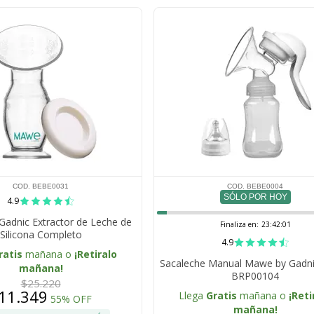
COD. BEBE0031
COD. BEBE0004
SÓLO POR HOY
4.9
Gadnic Extractor de Leche de
Finaliza en:
23:42:00
Silicona Completo
4.9
ratis
mañana o
¡Retiralo
Sacaleche Manual Mawe by Gadn
mañana!
BRP00104
$25.220
11.349
Llega
Gratis
mañana o
¡Reti
55% OFF
mañana!