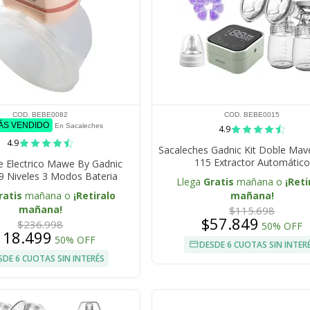
COD. BEBE0082
COD. BEBE0015
MÁS VENDIDO
En Sacaleches
4.9
4.9
Sacaleches Gadnic Kit Doble Mav
115 Extractor Automático
e Electrico Mawe By Gadnic
 9 Niveles 3 Modos Bateria
Llega
Gratis
mañana o
¡Reti
ntalla LED Succion 300mmHg
ratis
mañana o
¡Retiralo
mañana!
mañana!
$115.698
$57.849
$236.998
50% OFF
118.499
50% OFF
DESDE 6 CUOTAS SIN INTER
SDE 6 CUOTAS SIN INTERÉS