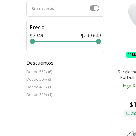
Sin interés
Precio
$7949
$299.649
1º 
Descuentos
Sacalech
Desde 55% (6)
Portatil
Desde 50% (3)
800mAh Pa
Llega
G
Desde 45% (1)
Desde 35% (1)
$
DE