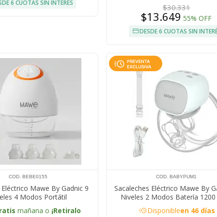
SDE 6 CUOTAS SIN INTERÉS
$30.331
$13.649
55% OFF
DESDE 6 CUOTAS SIN INTER
COD. BEBE0155
COD. BABYPUM1
 Eléctrico Mawe By Gadnic 9
Sacaleches Eléctrico Mawe By G
eles 4 Modos Portátil
Niveles 2 Modos Batería 120
Succión 280 mmHg
acute
ratis
mañana o
¡Retiralo
Disponible
en 46 días