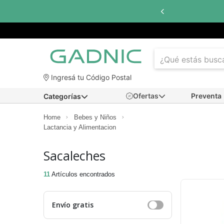
in interés
con todos los bancos
Ingresá tu Código Postal
Ofertas
Preventa
Categorías
Home
Bebes y Niños
Lactancia y Alimentacion
Sacaleches
11
Artículos encontrados
Envío gratis