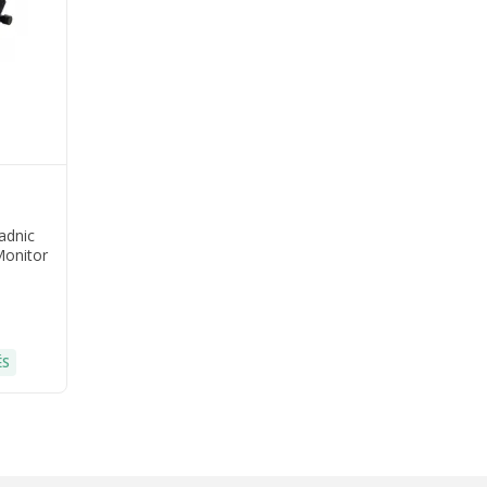
adnic
Monitor
tes
ÉS