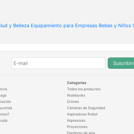
lud y Belleza
Equipamiento para Empresas
Bebes y Niños
Suscribir
Categorías
nvío
Todos los productos
Pago
Notebooks
ración
Drones
yorista
Cámaras de Seguridad
amos?
Aspiradoras Robot
yuda
Impresoras
Proyectores
Freidoras de Aire