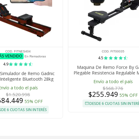
COD. FITNES404
COD. FIT00035
MÁS VENDIDO
En Remadoras
4.5
4.9
Maquina De Remo Force By G
Plegable Resistencia Regulable 
Simulador de Remo Gadnic
Digital Pedales Antideslizan
Inteligente Bluetooth 28kg
Envío a todo el país
Silenciosa
Envío a todo el país
$568.776
$255.949
$1.520.998
55% OFF
684.449
55% OFF
DESDE 6 CUOTAS SIN INTER
SDE 6 CUOTAS SIN INTERÉS