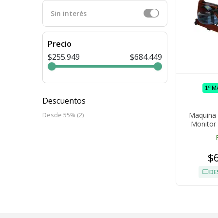
Sin interés
Precio
$255.949
$684.449
1º 
Descuentos
Maquina 
Desde 55% (2)
Monitor 
$
DE