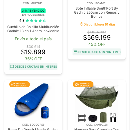
COD. MULTIH01
COD. IBOAT001
Bote Inflable SouthPort By
1º MÁS VENDIDO
Gadnic 250cm con Remos y
EN ACCESORIOS
Bomba
4.8
acute
Disponible
en 61 días
Cuchillo de Bolsillo Multifunción
Gadnic 13 en 1 Acero Inoxidable
$1.034.907
$569.199
Envío a todo el país
45% OFF
$30.614
$19.899
DESDE 6 CUOTAS SIN INTERÉS
35% OFF
DESDE 6 CUOTAS SIN INTERÉS
COD. BODOCA06
COD. CAMP0168
Bolsa De Dormir Momia Gadnic
Hamaca Para Camping Con