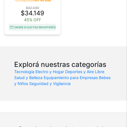
acute
Disponible
en 44 días
$62.089
$34.149
45% OFF
DESDE 6 CUOTAS SIN INTERÉS
Explorá nuestras categorías
Tecnologia
Electro y Hogar
Deportes y Aire Libre
Salud y Belleza
Equipamiento para Empresas
Bebes
y Niños
Seguridad y Vigilancia