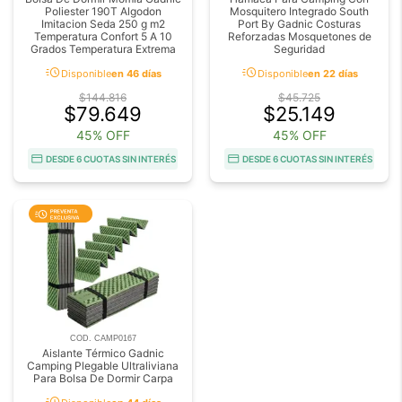
Poliester 190T Algodon
Mosquitero Integrado South
Imitacion Seda 250 g m2
Port By Gadnic Costuras
Temperatura Confort 5 A 10
Reforzadas Mosquetones de
Grados Temperatura Extrema
Seguridad
acute
acute
Disponible
en 46 días
Disponible
en 22 días
$144.816
$45.725
$79.649
$25.149
45% OFF
45% OFF
DESDE 6 CUOTAS SIN INTERÉS
DESDE 6 CUOTAS SIN INTERÉS
COD. CAMP0167
Aislante Térmico Gadnic
Camping Plegable Ultraliviana
Para Bolsa De Dormir Carpa