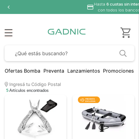
Hasta
6 cuotas sin interés
con todos los bancos
Ofertas Bomba
Preventa
Lanzamientos
Promociones B
Ingresá tu Código Postal
5
Artículos encontrados