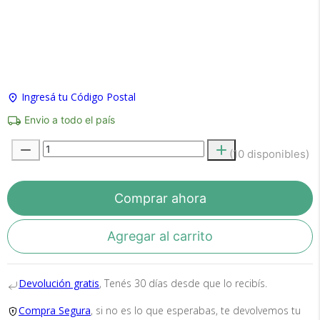
×
Medios de Pago
Ingresá tu Código Postal
Envio a todo el país
(10 disponibles)
Recibí el producto que esperabas o
te devolvemos tu dinero.
Comprar ahora
Agregar al carrito
En Bidcom te aseguramos recibir el producto
que esperabas o te devolvemos el 100% de tu
Devolución gratis
, Tenés 30 días desde que lo recibís.
dinero!
Compra Segura
, si no es lo que esperabas, te devolvemos tu