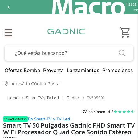
Hasta
en
Ofertas Bomba
Preventa
Lanzamientos
Promociones B
Ingresá tu Código Postal
Home
Smart TV y TV Led
Gadnic
TV50S001
73 opiniones -
4.8
En Smart TV y TV Led
1° MÁS VENDIDO
Smart TV 50 Pulgadas Gadnic FHD Smart TV
WiFi Procesador Quad Core Sonido Estéreo