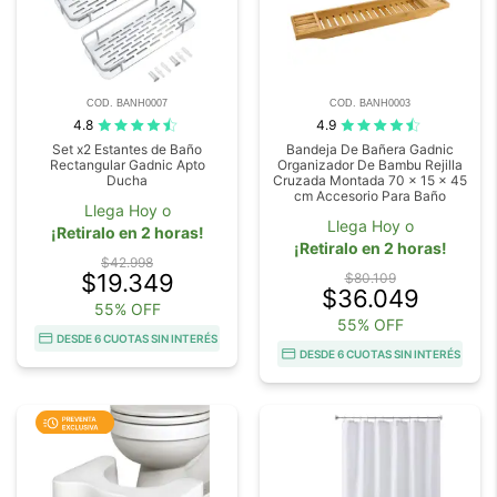
COD. BANH0007
COD. BANH0003
4.8
4.9
Set x2 Estantes de Baño
Bandeja De Bañera Gadnic
Rectangular Gadnic Apto
Organizador De Bambu Rejilla
Ducha
Cruzada Montada 70 x 15 x 45
cm Accesorio Para Baño
Llega Hoy o
Llega Hoy o
¡Retiralo en 2 horas!
¡Retiralo en 2 horas!
$42.998
$19.349
$80.109
$36.049
55% OFF
55% OFF
DESDE 6 CUOTAS SIN INTERÉS
DESDE 6 CUOTAS SIN INTERÉS