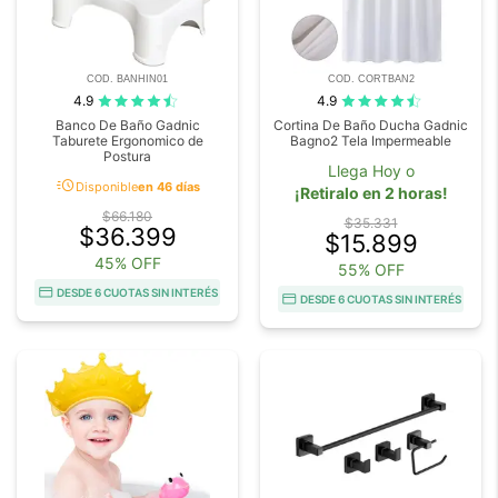
COD. BANHIN01
COD. CORTBAN2
4.9
4.9
Banco De Baño Gadnic
Cortina De Baño Ducha Gadnic
Taburete Ergonomico de
Bagno2 Tela Impermeable
Postura
Llega Hoy o
acute
Disponible
en 46 días
¡Retiralo en 2 horas!
$66.180
$35.331
$36.399
$15.899
45% OFF
55% OFF
DESDE 6 CUOTAS SIN INTERÉS
DESDE 6 CUOTAS SIN INTERÉS