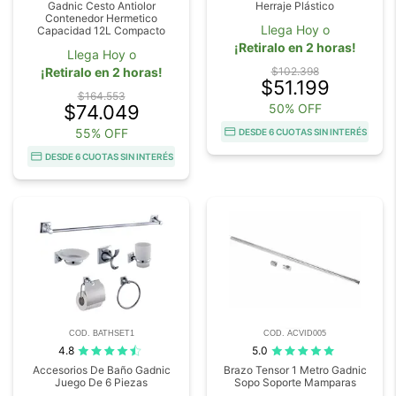
Gadnic Cesto Antiolor
Herraje Plástico
Contenedor Hermetico
Llega Hoy o
Capacidad 12L Compacto
¡Retiralo en 2 horas!
Llega Hoy o
¡Retiralo en 2 horas!
$102.398
$51.199
$164.553
$74.049
50% OFF
55% OFF
DESDE 6 CUOTAS SIN INTERÉS
DESDE 6 CUOTAS SIN INTERÉS
COD. BATHSET1
COD. ACVID005
4.8
5.0
Accesorios De Baño Gadnic
Brazo Tensor 1 Metro Gadnic
Juego De 6 Piezas
Sopo Soporte Mamparas