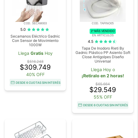
COD. SECAM003
COD. TAPINO05
5.0
1º MÁS VENDIDO
EN ARTÍCULOS
Secamanos Eléctrico Gadnic
Con Sensor de Movimiento
4.5
1000W
Tapa De Inodoro Rieti By
Gadnic Plástico PP Asiento Soft
Llega
Gratis
Hoy
Close Antigolpes Diseño
Universal
$516.248
$309.749
Llega Hoy o
40% OFF
¡Retiralo en 2 horas!
DESDE 6 CUOTAS SIN INTERÉS
$65.664
$29.549
55% OFF
DESDE 6 CUOTAS SIN INTERÉS