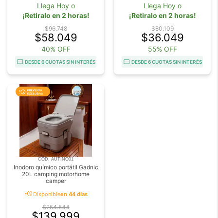
Llega Hoy o
Llega Hoy o
¡Retiralo en 2 horas!
¡Retiralo en 2 horas!
$96.748
$80.109
$58.049
$36.049
40% OFF
55% OFF
DESDE 6 CUOTAS SIN INTERÉS
DESDE 6 CUOTAS SIN INTERÉS
COD. AUTINO01
Inodoro químico portátil Gadnic
20L camping motorhome
camper
acute
Disponible
en 44 días
$254.544
$139.999