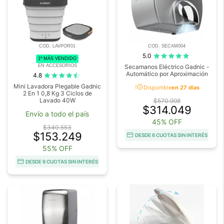
COD. LAVPOR01
COD. SECAM004
5.0
1º MÁS VENDIDO
EN ACCESORIOS
Secamanos Eléctrico Gadnic -
Automático por Aproximación
4.8
acute
Mini Lavadora Plegable Gadnic
Disponible
en 27 días
2 En 1 0,8 Kg 3 Ciclos de
Lavado 40W
$570.998
$314.049
Envío a todo el país
45% OFF
$340.553
$153.249
DESDE 6 CUOTAS SIN INTERÉS
55% OFF
DESDE 6 CUOTAS SIN INTERÉS