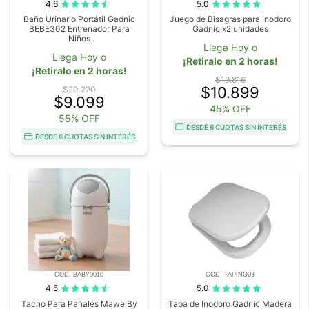
4.6
5.0
Baño Urinario Portátil Gadnic
Juego de Bisagras para Inodoro
BEBE302 Entrenador Para
Gadnic x2 unidades
Niños
Llega Hoy o
Llega Hoy o
¡Retiralo en 2 horas!
¡Retiralo en 2 horas!
$19.816
$10.899
$20.220
$9.099
45% OFF
55% OFF
DESDE 6 CUOTAS SIN INTERÉS
DESDE 6 CUOTAS SIN INTERÉS
COD. BABY0010
COD. TAPINO03
4.5
5.0
Tacho Para Pañales Mawe By
Tapa de Inodoro Gadnic Madera