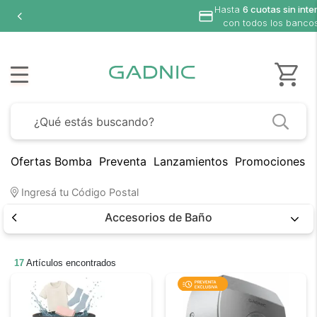
Hasta
6 cuotas sin interé
con todos los bancos
Ofertas Bomba
Preventa
Lanzamientos
Promociones B
Ingresá tu Código Postal
Accesorios de Baño
17
Artículos encontrados