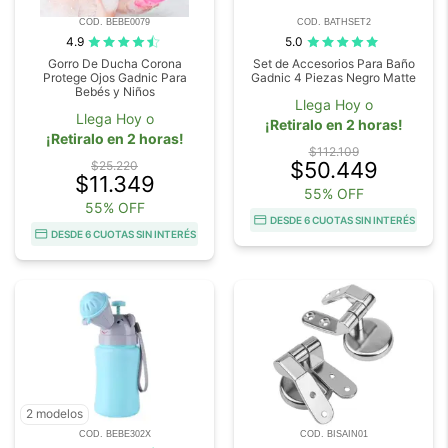
COD. BEBE0079
COD. BATHSET2
4.9
5.0
Gorro De Ducha Corona
Set de Accesorios Para Baño
Protege Ojos Gadnic Para
Gadnic 4 Piezas Negro Matte
Bebés y Niños
Llega Hoy o
Llega Hoy o
¡Retiralo en 2 horas!
¡Retiralo en 2 horas!
$112.109
$50.449
$25.220
$11.349
55% OFF
55% OFF
DESDE 6 CUOTAS SIN INTERÉS
DESDE 6 CUOTAS SIN INTERÉS
2 modelos
COD. BEBE302X
COD. BISAIN01