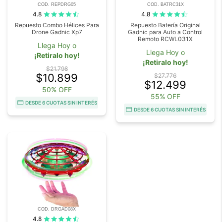
COD. REPDRG05
COD. BATRC31X
4.8
4.8
Repuesto Combo Hélices Para
Repuesto Batería Original
Drone Gadnic Xp7
Gadnic para Auto a Control
Remoto RCWL031X
Llega Hoy o
Llega Hoy o
¡Retiralo hoy!
¡Retiralo hoy!
$21.798
$10.899
$27.776
$12.499
50% OFF
55% OFF
DESDE 6 CUOTAS SIN INTERÉS
DESDE 6 CUOTAS SIN INTERÉS
COD. DRGAD08X
4.8