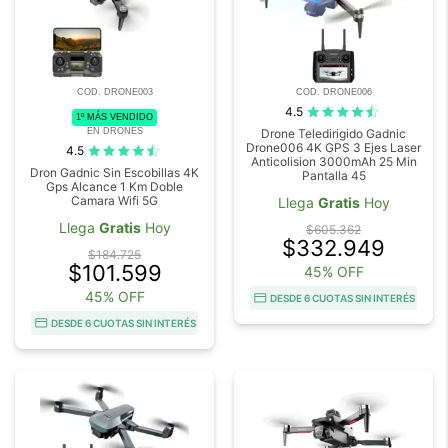
COD. DRONE003
COD. DRONE006
4.5
1º MÁS VENDIDO
EN DRONES
Drone Teledirigido Gadnic
Drone006 4K GPS 3 Ejes Laser
4.5
Anticolision 3000mAh 25 Min
Dron Gadnic Sin Escobillas 4K
Pantalla 45
Gps Alcance 1 Km Doble
Camara Wifi 5G
Llega
Gratis
Hoy
Llega
Gratis
Hoy
$605.362
$332.949
$184.725
$101.599
45% OFF
45% OFF
DESDE 6 CUOTAS SIN INTERÉS
DESDE 6 CUOTAS SIN INTERÉS