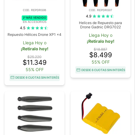
COD. REPDRG06
COD. REPDRG07
4.9
1º MÁS VENDIDO
EN ACCESORIOS
Helices de Repuesto para
Drone Gadnic DRG7022
4.5
Repuesto Hélices Drone XP1 x4
Llega Hoy o
¡Retiralo hoy!
Llega Hoy o
¡Retiralo hoy!
$18.887
$8.499
$25.220
$11.349
55% OFF
55% OFF
DESDE 6 CUOTAS SIN INTERÉS
DESDE 6 CUOTAS SIN INTERÉS