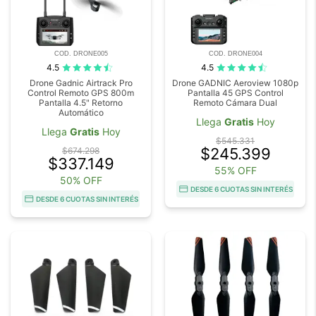
COD. DRONE005
COD. DRONE004
4.5
4.5
Drone Gadnic Airtrack Pro
Drone GADNIC Aeroview 1080p
Control Remoto GPS 800m
Pantalla 45 GPS Control
Pantalla 4.5" Retorno
Remoto Cámara Dual
Automático
Llega
Gratis
Hoy
Llega
Gratis
Hoy
$545.331
$245.399
$674.298
$337.149
55% OFF
50% OFF
DESDE 6 CUOTAS SIN INTERÉS
DESDE 6 CUOTAS SIN INTERÉS