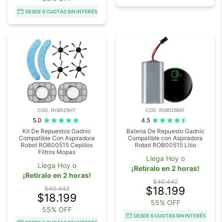
DESDE 6 CUOTAS SIN INTERÉS
COD. ROB515KIT
COD. ROB515BAT
5.0
4.5
Kit De Repuestos Gadnic
Bateria De Repuesto Gadnic
Compatible Con Aspiradora
Compatible con Aspiradora
Robot ROB00515 Cepillos
Robot ROB00515 Litio
Filtros Mopas
Llega Hoy o
Llega Hoy o
¡Retiralo en 2 horas!
¡Retiralo en 2 horas!
$40.442
$18.199
$40.442
$18.199
55% OFF
55% OFF
DESDE 6 CUOTAS SIN INTERÉS