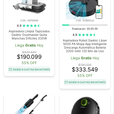
COD. ASP00049
COD. ROB00122
4.9
Finaliza en:
05:05:59
Aspiradora Limpia Tapizados
4.9
Gadnic Dustmaster Quita
Manchas Difíciles 330W
Aspiradora Robot Gadnic Láser
5000 PA Mopa App Inteligente
Llega
Gratis
Hoy
Descarga Automática Batería
3200 mAh 120 Min de Uso
$422.442
$190.099
Llega
Gratis
Hoy
55% OFF
$741.220
$333.549
DESDE 6 CUOTAS SIN INTERÉS
55% OFF
DESDE 6 CUOTAS SIN INTERÉS