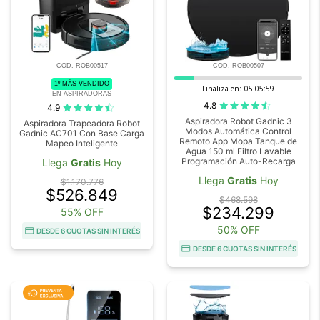
COD. ROB00517
COD. ROB00507
1º MÁS VENDIDO
Finaliza en:
05:05:59
EN ASPIRADORAS
4.8
4.9
Aspiradora Robot Gadnic 3
Aspiradora Trapeadora Robot
Modos Automática Control
Gadnic AC701 Con Base Carga
Remoto App Mopa Tanque de
Mapeo Inteligente
Agua 150 ml Filtro Lavable
Programación Auto-Recarga
Llega
Gratis
Hoy
Llega
Gratis
Hoy
$1.170.776
$526.849
$468.598
$234.299
55% OFF
50% OFF
DESDE 6 CUOTAS SIN INTERÉS
DESDE 6 CUOTAS SIN INTERÉS