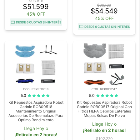
$93.816
$51.599
$99.180
$54.549
45% OFF
45% OFF
DESDE 6 CUOTAS SIN INTERÉS
DESDE 6 CUOTAS SIN INTERÉS
COD. REPROB518
COD. REPROB517
5.0
5.0
Kit Repuestos Aspiradora Robot
Kit Repuestos Aspiradora Robot
Gadnic ROB00518
Gadnic ROB00517 Original Con
Mantenimiento Original
Filtros HEPA Cepillos Laterales
Accesorios De Reemplazo Para
Mopas Bolsas De Polvo
Optimo Rendimiento
Llega Hoy o
Llega Hoy o
¡Retiralo en 2 horas!
¡Retiralo en 2 horas!
$102.220