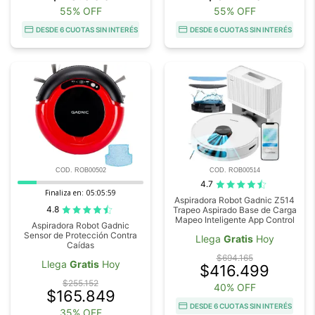
55% OFF
55% OFF
DESDE 6 CUOTAS SIN INTERÉS
DESDE 6 CUOTAS SIN INTERÉS
COD. ROB00502
COD. ROB00514
4.7
Finaliza en:
05:05:59
Aspiradora Robot Gadnic Z514
4.8
Trapeo Aspirado Base de Carga
Mapeo Inteligente App Control
Aspiradora Robot Gadnic
Sensor de Protección Contra
Llega
Gratis
Hoy
Caídas
$694.165
Llega
Gratis
Hoy
$416.499
$255.152
40% OFF
$165.849
DESDE 6 CUOTAS SIN INTERÉS
35% OFF