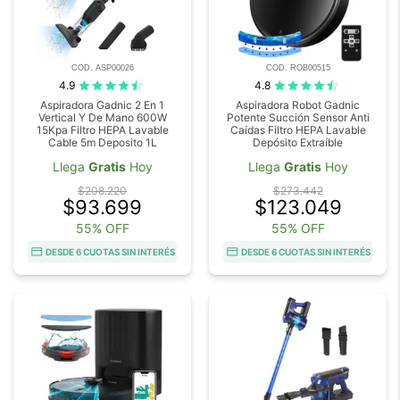
COD. ASP00026
COD. ROB00515
4.9
4.8
Aspiradora Gadnic 2 En 1
Aspiradora Robot Gadnic
Vertical Y De Mano 600W
Potente Succión Sensor Anti
15Kpa Filtro HEPA Lavable
Caídas Filtro HEPA Lavable
Cable 5m Deposito 1L
Depósito Extraíble
Llega
Gratis
Hoy
Llega
Gratis
Hoy
$208.220
$273.442
$93.699
$123.049
55% OFF
55% OFF
DESDE 6 CUOTAS SIN INTERÉS
DESDE 6 CUOTAS SIN INTERÉS