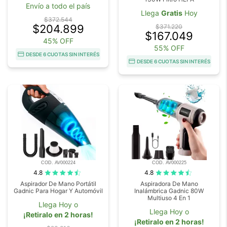
Envío a todo el país
Llega
Gratis
Hoy
$372.544
$204.899
$371.220
$167.049
45% OFF
55% OFF
DESDE 6 CUOTAS SIN INTERÉS
DESDE 6 CUOTAS SIN INTERÉS
COD. AV000224
COD. AV000225
4.8
4.8
Aspirador De Mano Portátil
Aspiradora De Mano
Gadnic Para Hogar Y Automóvil
Inalámbrica Gadnic 80W
Multiuso 4 En 1
Llega Hoy o
Llega Hoy o
¡Retiralo en 2 horas!
¡Retiralo en 2 horas!