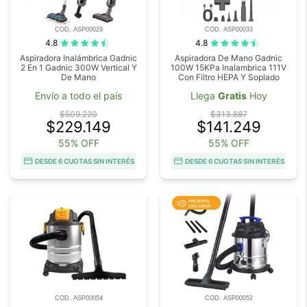
COD. ASP00029
COD. ASP00033
4.8
4.8
Aspiradora Inalámbrica Gadnic
Aspiradora De Mano Gadnic
2 En 1 Gadnic 300W Vertical Y
100W 15KPa Inalambrica 111V
De Mano
Con Filtro HEPA Y Soplado
Envío a todo el país
Llega
Gratis
Hoy
$509.220
$313.887
$229.149
$141.249
55% OFF
55% OFF
DESDE 6 CUOTAS SIN INTERÉS
DESDE 6 CUOTAS SIN INTERÉS
COD. ASP00054
COD. ASP00052