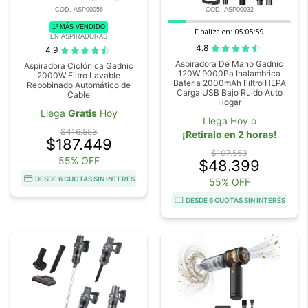
COD. ASP00056
COD. ASP00032
1º MÁS VENDIDO
Finaliza en:
05:05:59
EN ASPIRADORAS
4.8
4.9
Aspiradora De Mano Gadnic
Aspiradora Ciclónica Gadnic
120W 9000Pa Inalambrica
2000W Filtro Lavable
Bateria 2000mAh Filtro HEPA
Rebobinado Automático de
Carga USB Bajo Ruido Auto
Cable
Hogar
Llega
Gratis
Hoy
Llega Hoy o
$416.553
¡Retiralo en 2 horas!
$187.449
$107.553
55% OFF
$48.399
DESDE 6 CUOTAS SIN INTERÉS
55% OFF
DESDE 6 CUOTAS SIN INTERÉS