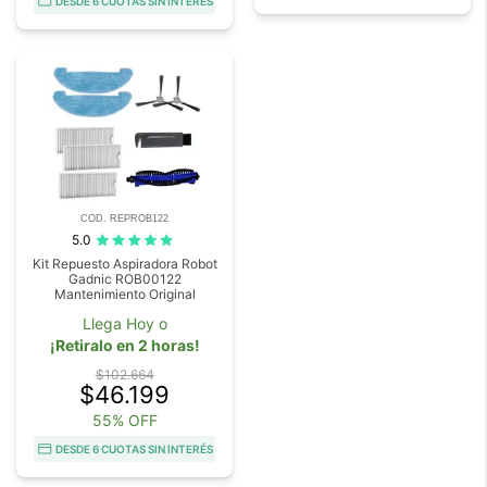
DESDE 6 CUOTAS SIN INTERÉS
COD. REPROB122
5.0
Kit Repuesto Aspiradora Robot
Gadnic ROB00122
Mantenimiento Original
Llega Hoy o
¡Retiralo en 2 horas!
$102.664
$46.199
55% OFF
DESDE 6 CUOTAS SIN INTERÉS