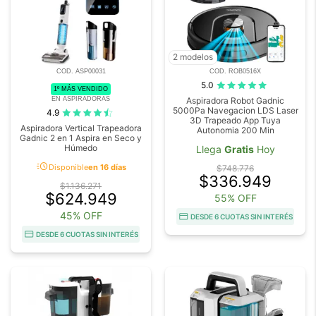
2 modelos
COD. ASP00031
COD. ROB0516X
5.0
1º MÁS VENDIDO
EN ASPIRADORAS
Aspiradora Robot Gadnic
5000Pa Navegacion LDS Laser
4.9
3D Trapeado App Tuya
Aspiradora Vertical Trapeadora
Autonomia 200 Min
Gadnic 2 en 1 Aspira en Seco y
Húmedo
Llega
Gratis
Hoy
acute
Disponible
en 16 días
$748.776
$336.949
$1.136.271
$624.949
55% OFF
45% OFF
DESDE 6 CUOTAS SIN INTERÉS
DESDE 6 CUOTAS SIN INTERÉS