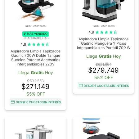
COD. ASP00057
COD. ASP00058
4.9
1º MÁS VENDIDO
EN ASPIRADORAS
Aspiradora Limpia Tapizados
Gadnic Manguera Y Picos
4.9
Intercambiables Portátil 700 W
Aspiradora Limpia Tapizados
Gadnic 700W Doble Tanque
Llega
Gratis
Hoy
Succion Potente Accesorios
Intercambiables 220V
$621.664
$279.749
Llega
Gratis
Hoy
55% OFF
$602.553
$271.149
DESDE 6 CUOTAS SIN INTERÉS
55% OFF
DESDE 6 CUOTAS SIN INTERÉS