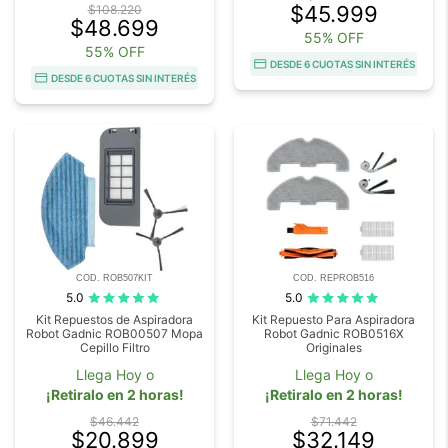
$45.999
$108.220
$48.699
55% OFF
55% OFF
DESDE 6 CUOTAS SIN INTERÉS
DESDE 6 CUOTAS SIN INTERÉS
COD. ROB507KIT
COD. REPROB516
5.0
5.0
Kit Repuestos de Aspiradora
Kit Repuesto Para Aspiradora
Robot Gadnic ROB00507 Mopa
Robot Gadnic ROB0516X
Cepillo Filtro
Originales
Llega Hoy o
Llega Hoy o
¡Retiralo en 2 horas!
¡Retiralo en 2 horas!
$46.442
$71.442
$20.899
$32.149