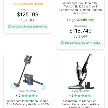
acute
Aspiradora Pro Gadnic De
Disponible
en 21 días
Tacho 18L 1200W 3 en 1
Función Seco Húmedo Soplado
$227.635
$125.199
Acero Inox
Llega
Gratis
Hoy
45% OFF
$263.887
DESDE 6 CUOTAS SIN INTERÉS
$118.749
55% OFF
DESDE 6 CUOTAS SIN INTERÉS
COD. ASP00028
COD. ASP00027
4.9
4.9
Aspiradora Inalámbrica Gadnic
Aspiradora De Mano 2 en 1
2 En 1 Vertical y de Mano 200W
Gadnic Recarga Automática
130W Filtro HEPA