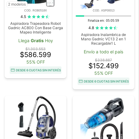
2 modelos
COD. ROB0518X
COD. ASP00013
4.5
Finaliza en:
05:05:59
Aspiradora Trapeadora Robot
4.8
Gadnic AC800 Con Base Carga
Mapeo Inteligente
Aspiradora Inalambrica de
Mano Gadnic VC13 2 en 1
Llega
Gratis
Hoy
Recargable1 L
$1.303.553
Envío a todo el país
$586.599
$338.887
55% OFF
$152.499
DESDE 6 CUOTAS SIN INTERÉS
55% OFF
DESDE 6 CUOTAS SIN INTERÉS