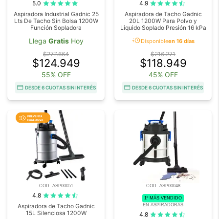
5.0
4.9
Aspiradora Industrial Gadnic 25
Aspiradora de Tacho Gadnic
Lts De Tacho Sin Bolsa 1200W
20L 1200W Para Polvo y
Función Sopladora
Liquido Soplado Presión 16 kPa
acute
Llega
Gratis
Hoy
Disponible
en 16 días
$277.664
$216.271
$124.949
$118.949
55% OFF
45% OFF
DESDE 6 CUOTAS SIN INTERÉS
DESDE 6 CUOTAS SIN INTERÉS
COD. ASP00051
COD. ASP00048
4.8
1º MÁS VENDIDO
EN ASPIRADORAS
Aspiradora de Tacho Gadnic
15L Silenciosa 1200W
4.8