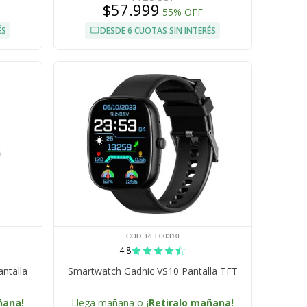
$57.999
55% OFF
ÉS
DESDE 6 CUOTAS SIN INTERÉS
COD. REL00310
4.8
ntalla
Smartwatch Gadnic VS10 Pantalla TFT
ñana!
Llega mañana o
¡Retiralo mañana!