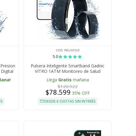
COD. REL00318
5.0
Presion
Pulsera Inteligente Smartband Gadnic
 Digital
VITRO 1ATM Monitoreo de Salud
ñana!
Llega
Gratis
mañana
$120.922
$78.599
35% OFF
ÉS
DESDE 6 CUOTAS SIN INTERÉS