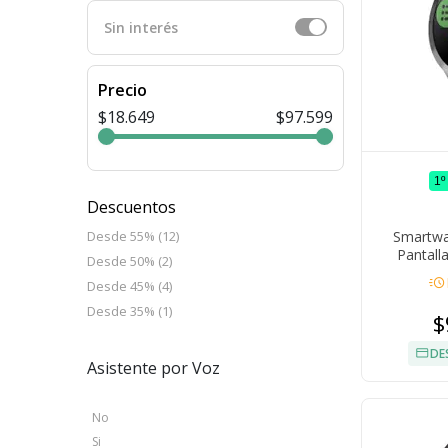
Sin interés
Precio
$18.649
$97.599
1º
Descuentos
Smartwa
Desde 55% (12)
Pantall
Desde 50% (2)
Llamad
acute
Desde 45% (4)
Com
Desde 35% (1)
$
DE
Asistente por Voz
No
Si