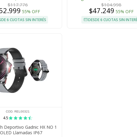
$117.776
$104.998
52.999
$47.249
55% OFF
55% OFF
SDE 6 CUOTAS SIN INTERÉS
DESDE 6 CUOTAS SIN INTER
COD. REL00321
4.5
h Deportivo Gadnic HX NO 1
OLED Llamadas IP67