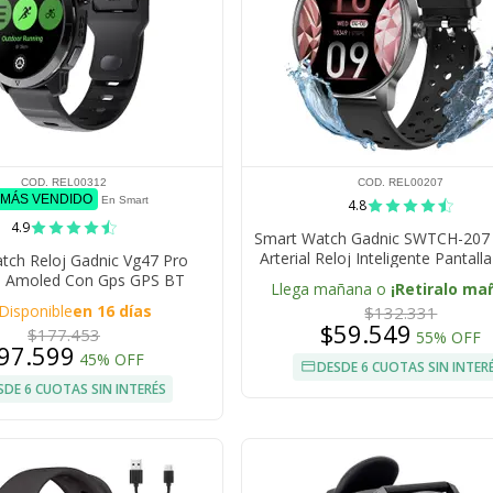
COD. REL00312
COD. REL00207
 MÁS VENDIDO
En Smart
4.8
4.9
Smart Watch Gadnic SWTCH-207 
Arterial Reloj Inteligente Pantalla
tch Reloj Gadnic Vg47 Pro
a Amoled Con Gps GPS BT
Llega mañana o
¡Retiralo ma
as Monitoreo Deportivo
Disponible
en 16 días
$132.331
patibilidad Universal
$59.549
$177.453
55% OFF
97.599
45% OFF
DESDE 6 CUOTAS SIN INTER
SDE 6 CUOTAS SIN INTERÉS