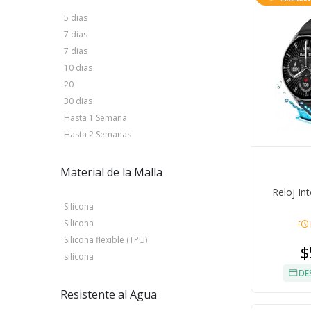
5 dias
7 dias
7 dias
10 dias
20
30 dias
Hasta 1 Semana
Hasta 2 Semanas
Material de la Malla
Reloj In
Silicona
acute
Silicona
Silicona flexible (TPU)
$
silicona
DE
Resistente al Agua