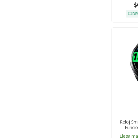
$
DE
Reloj Sm
Funció
Llega m