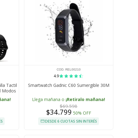
COD. REL00210
4.9
a Tactil
Smartwatch Gadnic C60 Sumergible 30M
d Modos
ñana!
Llega mañana o
¡Retiralo mañana!
$69.598
$34.799
50% OFF
ÉS
DESDE 6 CUOTAS SIN INTERÉS