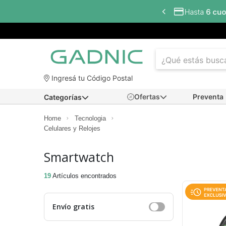
erés
con todos los bancos
Ingresá tu Código Postal
Ofertas
Preventa
Categorías
Home
Tecnologia
Celulares y Relojes
Smartwatch
19
Artículos encontrados
Envío gratis