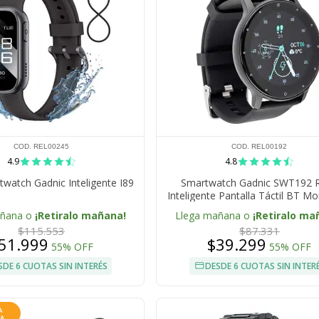
COD. REL00245
COD. REL00192
4.9
4.8
twatch Gadnic Inteligente I89
Smartwatch Gadnic SWT192 R
Inteligente Pantalla Táctil BT M
Diario
añana o
¡Retiralo mañana!
Llega mañana o
¡Retiralo ma
$115.553
$87.331
51.999
$39.299
55% OFF
55% OFF
SDE 6 CUOTAS SIN INTERÉS
DESDE 6 CUOTAS SIN INTER