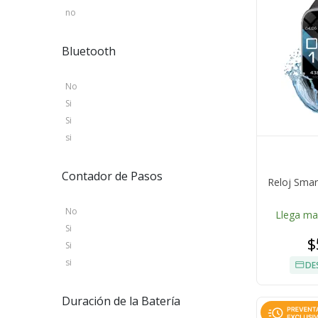
no
Bluetooth
No
Si
Si
si
Contador de Pasos
Reloj Smar
No
Llega m
Si
$
Si
si
DE
Duración de la Batería