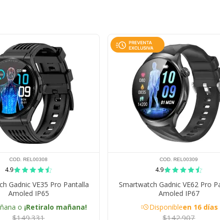
COD. REL00308
COD. REL00309
4.9
4.9
h Gadnic VE35 Pro Pantalla
Smartwatch Gadnic VE62 Pro Pa
Amoled IP65
Amoled IP67
acute
añana o
¡Retiralo mañana!
Disponible
en 16 días
$149.331
$142.907