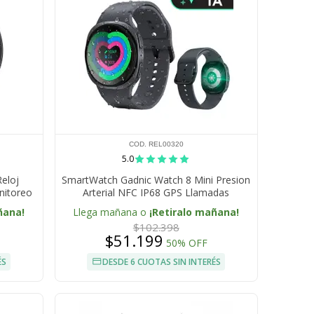
COD. REL00320
5.0
eloj
SmartWatch Gadnic Watch 8 Mini Presion
onitoreo
Arterial NFC IP68 GPS Llamadas
ñana!
Llega mañana o
¡Retiralo mañana!
$102.398
$51.199
50% OFF
ÉS
DESDE 6 CUOTAS SIN INTERÉS