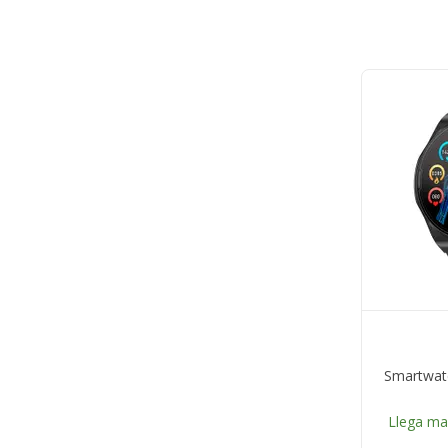
Smartwatc
Llega m