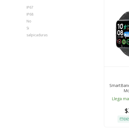
IP67
IP68
No
Si
salpicaduras
SmartBand
Mo
Llega m
$
DE