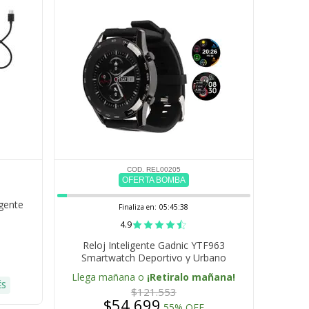
COD. REL00205
OFERTA BOMBA
igente
Finaliza en:
05:45:37
4.9
Reloj Inteligente Gadnic YTF963
Smartwatch Deportivo y Urbano
Llega mañana o
¡Retiralo mañana!
ÉS
$121.553
$54.699
55% OFF