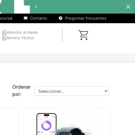
cuotas sin
Hasta
12 cu
interés
en
seleccionados
cursal
Contacto
Preguntas frecuentes
Atención al cliente
Servicio Técnico
Ordenar
por: