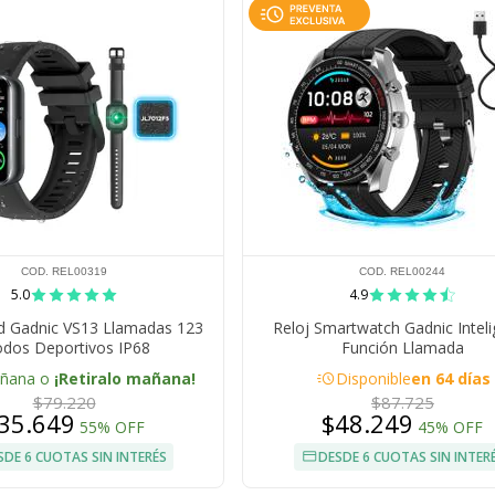
COD. REL00319
COD. REL00244
5.0
4.9
 Gadnic VS13 Llamadas 123
Reloj Smartwatch Gadnic Intel
dos Deportivos IP68
Función Llamada
acute
añana o
¡Retiralo mañana!
Disponible
en 64 días
$79.220
$87.725
35.649
$48.249
55% OFF
45% OFF
SDE 6 CUOTAS SIN INTERÉS
DESDE 6 CUOTAS SIN INTER