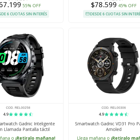
67.199
$78.599
55% OFF
45% OFF
SDE 6 CUOTAS SIN INTERÉS
DESDE 6 CUOTAS SIN INTER
COD. REL00258
COD. REL00306
4.9
4.9
artwatch Gadnic Inteligente
Smartwatch Gadnic VD31 Pro Pa
n Llamada Pantalla táctil
Amoled
añana o
¡Retiralo mañana!
Llega mañana o
¡Retiralo ma