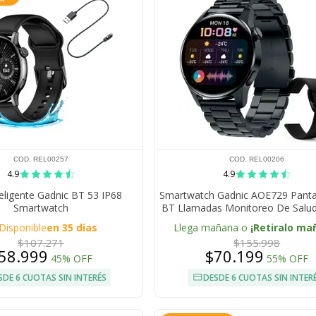
COD. REL00257
COD. REL00206
4.9
4.9
teligente Gadnic BT 53 IP68
Smartwatch Gadnic AOE729 Pantall
Smartwatch
BT Llamadas Monitoreo De Salu
Deportivos
Disponible
en 35 días
Llega mañana o
¡Retiralo ma
$107.271
$155.998
58.999
$70.199
45% OFF
55% OFF
SDE 6 CUOTAS SIN INTERÉS
DESDE 6 CUOTAS SIN INTER