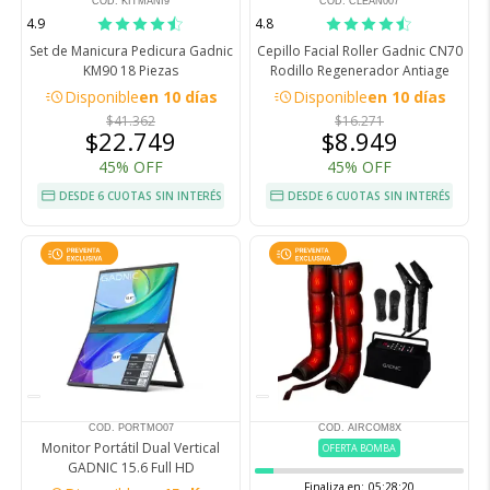
COD. KITMANI9
COD. CLEAN007
4.9
4.8
Set de Manicura Pedicura Gadnic
Cepillo Facial Roller Gadnic CN70
KM90 18 Piezas
Rodillo Regenerador Antiage
acute
acute
Disponible
en 10 días
Disponible
en 10 días
$41.362
$16.271
$22.749
$8.949
45% OFF
45% OFF
DESDE 6 CUOTAS SIN INTERÉS
DESDE 6 CUOTAS SIN INTERÉS
COD. PORTMO07
COD. AIRCOM8X
Monitor Portátil Dual Vertical
OFERTA BOMBA
GADNIC 15.6 Full HD
Finaliza en:
05:28:19