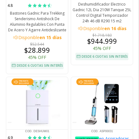
Deshumidificador Electrico
4.8
Gadnic 12L Dia 210W Tanque 25L
Bastones Gadnic Para Trekking
Control Digital Temporizador
Senderismo Antishock De
24h 46 dB R290 15 m2
Aluminio Regulables Con Punta
acute
Disponible
en 16 días
De Acero Y Agarre Antideslizante
$1.718.180
acute
Disponible
en 15 días
$944.999
$52.544
$28.899
45% OFF
45% OFF
DESDE 6 CUOTAS SIN INTERÉS
DESDE 6 CUOTAS SIN INTERÉS
COD. DESHUM01
COD. ASP00031
4.9
en Aspiradoras