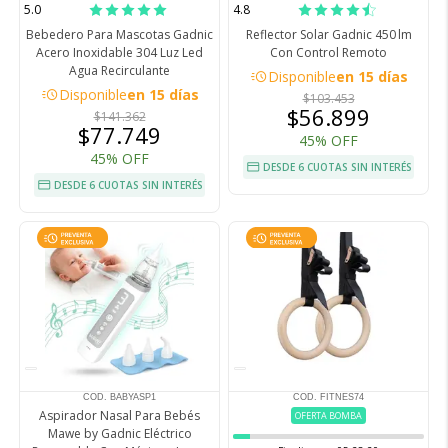
5.0
4.8
Bebedero Para Mascotas Gadnic
Reflector Solar Gadnic 450 lm
Acero Inoxidable 304 Luz Led
Con Control Remoto
Agua Recirculante
acute
Disponible
en 15 días
acute
Disponible
en 15 días
$103.453
$56.899
$141.362
$77.749
45% OFF
45% OFF
DESDE 6 CUOTAS SIN INTERÉS
DESDE 6 CUOTAS SIN INTERÉS
COD. BABYASP1
COD. FITNES74
Aspirador Nasal Para Bebés
OFERTA BOMBA
Mawe by Gadnic Eléctrico