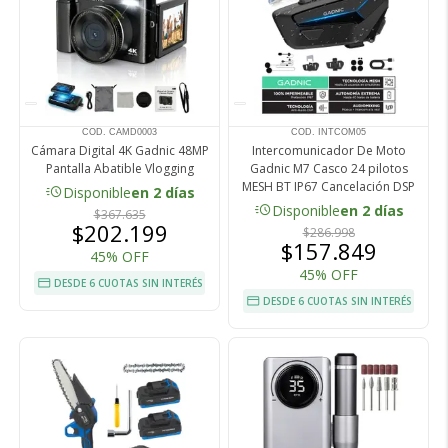
COD. CAMD0003
COD. INTCOM05
Cámara Digital 4K Gadnic 48MP
Intercomunicador De Moto
Pantalla Abatible Vlogging
Gadnic M7 Casco 24 pilotos
MESH BT IP67 Cancelación DSP
acute
Disponible
en 2 días
acute
Disponible
en 2 días
$367.635
$202.199
$286.998
$157.849
45% OFF
45% OFF
DESDE 6 CUOTAS SIN INTERÉS
DESDE 6 CUOTAS SIN INTERÉS