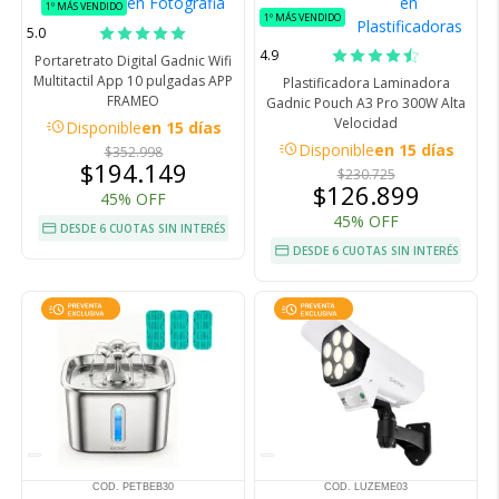
en
en Fotografia
1º MÁS VENDIDO
1º MÁS VENDIDO
Plastificadoras
5.0
4.9
Portaretrato Digital Gadnic Wifi
Multitactil App 10 pulgadas APP
Plastificadora Laminadora
FRAMEO
Gadnic Pouch A3 Pro 300W Alta
Velocidad
acute
Disponible
en 15 días
acute
Disponible
en 15 días
$352.998
$194.149
$230.725
$126.899
45% OFF
45% OFF
DESDE 6 CUOTAS SIN INTERÉS
DESDE 6 CUOTAS SIN INTERÉS
COD. PETBEB30
COD. LUZEME03