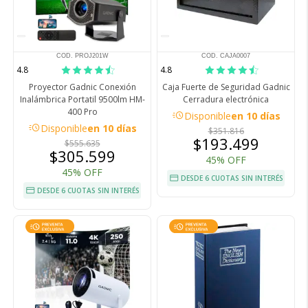
COD. PROJ201W
COD. CAJA0007
4.8
4.8
Proyector Gadnic Conexión
Caja Fuerte de Seguridad Gadnic
Inalámbrica Portatil 9500lm HM-
Cerradura electrónica
400 Pro
acute
Disponible
en 10 días
acute
Disponible
en 10 días
$351.816
$193.499
$555.635
$305.599
45% OFF
45% OFF
DESDE 6 CUOTAS SIN INTERÉS
DESDE 6 CUOTAS SIN INTERÉS