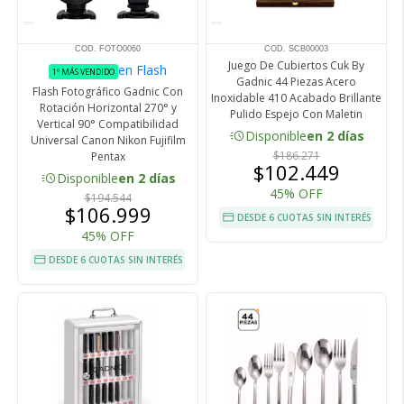
COD. FOTO0060
COD. SCB00003
Juego De Cubiertos Cuk By
en Flash
1º MÁS VENDIDO
Gadnic 44 Piezas Acero
Flash Fotográfico Gadnic Con
Inoxidable 410 Acabado Brillante
Rotación Horizontal 270° y
Pulido Espejo Con Maletin
Vertical 90° Compatibilidad
acute
Disponible
en 2 días
Universal Canon Nikon Fujifilm
$186.271
Pentax
$102.449
acute
Disponible
en 2 días
45% OFF
$194.544
$106.999
DESDE 6 CUOTAS SIN INTERÉS
45% OFF
DESDE 6 CUOTAS SIN INTERÉS