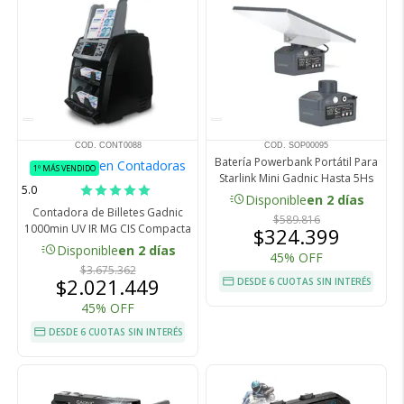
COD. CONT0088
COD. SOP00095
Batería Powerbank Portátil Para
en Contadoras
1º MÁS VENDIDO
Starlink Mini Gadnic Hasta 5Hs
5.0
acute
Disponible
en 2 días
Contadora de Billetes Gadnic
$589.816
1000min UV IR MG CIS Compacta
$324.399
acute
Disponible
en 2 días
45% OFF
$3.675.362
$2.021.449
DESDE 6 CUOTAS SIN INTERÉS
45% OFF
DESDE 6 CUOTAS SIN INTERÉS