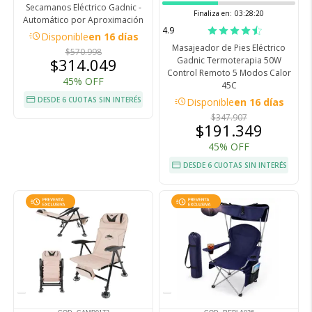
Secamanos Eléctrico Gadnic -
Finaliza en:
03:28:19
Automático por Aproximación
4.9
acute
Disponible
en 16 días
Masajeador de Pies Eléctrico
$570.998
$314.049
Gadnic Termoterapia 50W
Control Remoto 5 Modos Calor
45% OFF
45C
acute
DESDE 6 CUOTAS SIN INTERÉS
Disponible
en 16 días
$347.907
$191.349
45% OFF
DESDE 6 CUOTAS SIN INTERÉS