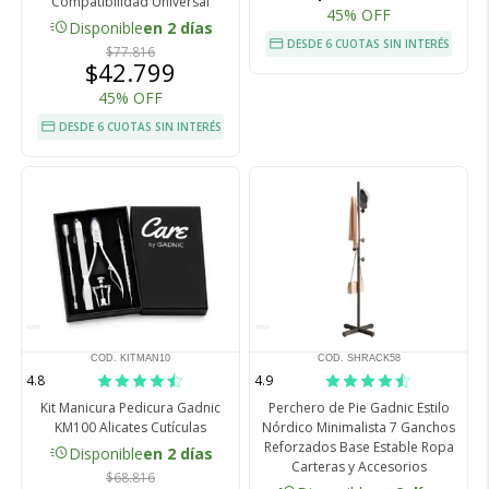
Compatibilidad Universal
45% OFF
acute
Disponible
en 2 días
DESDE 6 CUOTAS SIN INTERÉS
$77.816
$42.799
45% OFF
DESDE 6 CUOTAS SIN INTERÉS
COD. KITMAN10
COD. SHRACK58
4.8
4.9
Kit Manicura Pedicura Gadnic
Perchero de Pie Gadnic Estilo
KM100 Alicates Cutículas
Nórdico Minimalista 7 Ganchos
Reforzados Base Estable Ropa
acute
Disponible
en 2 días
Carteras y Accesorios
$68.816