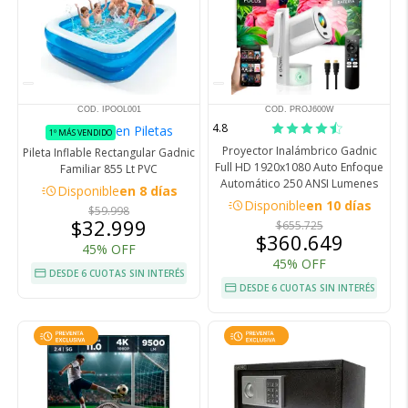
COD. IPOOL001
COD. PROJ600W
4.8
en Piletas
1º MÁS VENDIDO
Proyector Inalámbrico Gadnic
Pileta Inflable Rectangular Gadnic
Full HD 1920x1080 Auto Enfoque
Familiar 855 Lt PVC
Automático 250 ANSI Lumenes
acute
Disponible
en 8 días
acute
Disponible
en 10 días
$59.998
$32.999
$655.725
$360.649
45% OFF
45% OFF
DESDE 6 CUOTAS SIN INTERÉS
DESDE 6 CUOTAS SIN INTERÉS