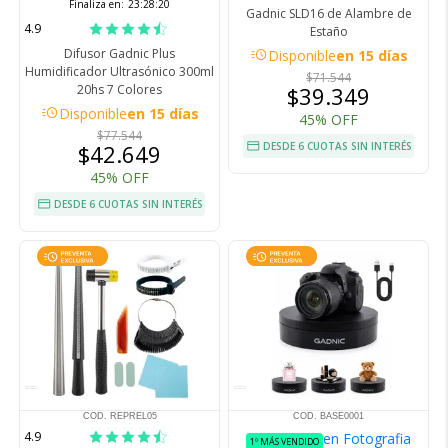
Finaliza en:
23:28:19
Gadnic SLD16 de Alambre de
4.9
Estaño
acute
Difusor Gadnic Plus
Disponible
en 15 días
Humidificador Ultrasónico 300ml
$71.544
20hs 7 Colores
$39.349
acute
Disponible
en 15 días
45% OFF
$77.544
$42.649
DESDE 6 CUOTAS SIN INTERÉS
45% OFF
DESDE 6 CUOTAS SIN INTERÉS
COD. REPREL05
COD. BASE0001
4.9
en Fotografia
1º MÁS VENDIDO