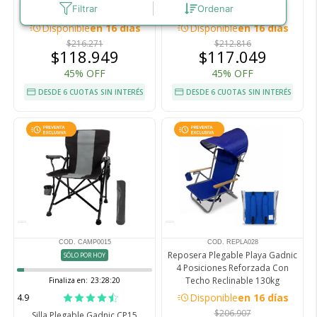
Filtrar
Ordenar
Soplado Presión 16 kPa
Ergonómica Cervical
acute
acute
Disponible
en 16 días
Disponible
en 16 días
$216.271
$212.816
$118.949
$117.049
45% OFF
45% OFF
DESDE 6 CUOTAS SIN INTERÉS
DESDE 6 CUOTAS SIN INTERÉS
COD. CAMP0015
COD. REPLA028
Reposera Plegable Playa Gadnic
SÓLO POR HOY
4 Posiciones Reforzada Con
Techo Reclinable 130kg
Finaliza en:
23:28:19
acute
Disponible
en 16 días
4.9
$206.907
Silla Plegable Gadnic CP15