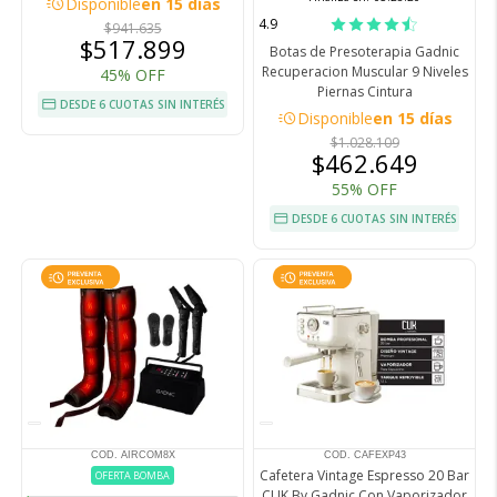
acute
Disponible
en 15 días
4.9
$941.635
$517.899
Botas de Presoterapia Gadnic
Recuperacion Muscular 9 Niveles
45% OFF
Piernas Cintura
DESDE 6 CUOTAS SIN INTERÉS
acute
Disponible
en 15 días
$1.028.109
$462.649
55% OFF
DESDE 6 CUOTAS SIN INTERÉS
COD. AIRCOM8X
COD. CAFEXP43
Cafetera Vintage Espresso 20 Bar
OFERTA BOMBA
CUK By Gadnic Con Vaporizador