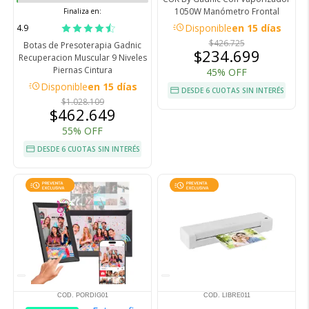
1050W Manómetro Frontal
Finaliza en:
acute
Disponible
en 15 días
4.9
$426.725
Botas de Presoterapia Gadnic
$234.699
Recuperacion Muscular 9 Niveles
Piernas Cintura
45% OFF
acute
Disponible
en 15 días
DESDE 6 CUOTAS SIN INTERÉS
$1.028.109
$462.649
55% OFF
DESDE 6 CUOTAS SIN INTERÉS
COD. PORDIG01
COD. LIBRE011