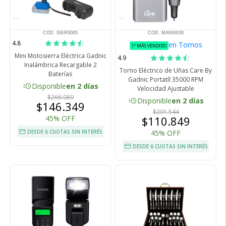
COD. SIER0005
COD. MANI0039
4.8
en Tornos
1º MÁS VENDIDO
Mini Motosierra Eléctrica Gadnic
4.9
Inalámbrica Recargable 2
Torno Eléctrico de Uñas Care By
Baterías
Gadnic Portatíl 35000 RPM
acute
Disponible
en 2 días
Velocidad Ajustable
$266.089
acute
Disponible
en 2 días
$146.349
$201.544
45% OFF
$110.849
DESDE 6 CUOTAS SIN INTERÉS
45% OFF
DESDE 6 CUOTAS SIN INTERÉS