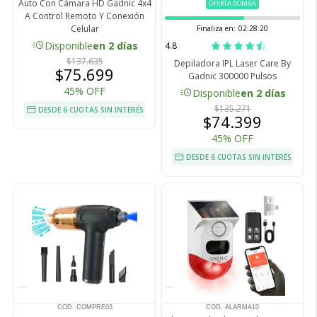
Auto Con Cámara HD Gadnic 4x4
OFERTA BOMBA
A Control Remoto Y Conexión
Celular
Finaliza en:
02:28:19
acute
Disponible
en 2 días
4.8
$137.635
Depiladora IPL Laser Care By
$75.699
Gadnic 300000 Pulsos
45% OFF
acute
Disponible
en 2 días
$135.271
DESDE 6 CUOTAS SIN INTERÉS
$74.399
45% OFF
DESDE 6 CUOTAS SIN INTERÉS
COD. COMPRE03
COD. ALARMA10