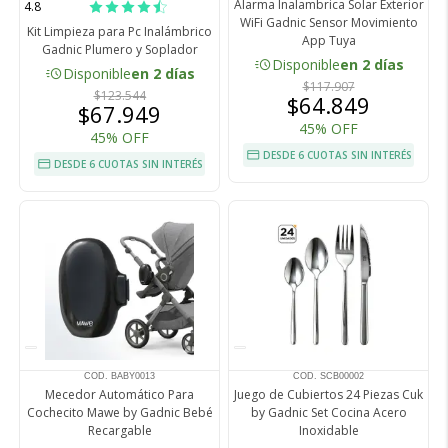
Alarma Inalambrica Solar Exterior
4.8
WiFi Gadnic Sensor Movimiento
Kit Limpieza para Pc Inalámbrico
App Tuya
Gadnic Plumero y Soplador
acute
Disponible
en 2 días
acute
Disponible
en 2 días
$117.907
$123.544
$64.849
$67.949
45% OFF
45% OFF
DESDE 6 CUOTAS SIN INTERÉS
DESDE 6 CUOTAS SIN INTERÉS
COD. BABY0013
COD. SCB00002
Mecedor Automático Para
Juego de Cubiertos 24 Piezas Cuk
Cochecito Mawe by Gadnic Bebé
by Gadnic Set Cocina Acero
Recargable
Inoxidable