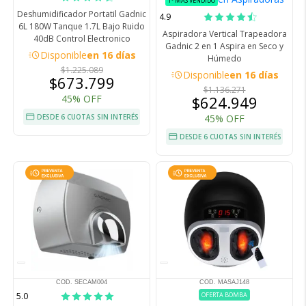
1º MÁS VENDIDO
Deshumidificador Portatil Gadnic
4.9
6L 180W Tanque 1.7L Bajo Ruido
Aspiradora Vertical Trapeadora
40dB Control Electronico
Gadnic 2 en 1 Aspira en Seco y
acute
Disponible
en 16 días
Húmedo
$1.225.089
acute
Disponible
en 16 días
$673.799
$1.136.271
45% OFF
$624.949
DESDE 6 CUOTAS SIN INTERÉS
45% OFF
DESDE 6 CUOTAS SIN INTERÉS
COD. SECAM004
COD. MASAJ148
5.0
OFERTA BOMBA