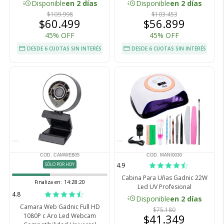
acute
acute
Disponible
en 2 días
Disponible
en 2 días
$109.998
$103.453
$60.499
$56.899
45% OFF
45% OFF
DESDE 6 CUOTAS SIN INTERÉS
DESDE 6 CUOTAS SIN INTERÉS
COD. CAMWEB05
COD. MANI0030
SÓLO POR HOY
4.9
Cabina Para Uñas Gadnic 22W
Finaliza en:
14:28:19
Led UV Profesional
4.8
acute
Disponible
en 2 días
Camara Web Gadnic Full HD
$75.180
1080P c Aro Led Webcam
$41.349