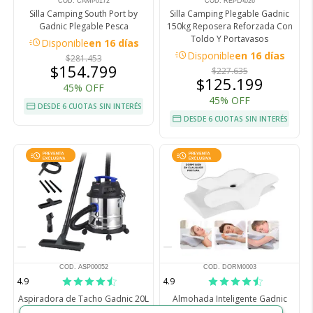
COD. CAMP0172
COD. REPLA026
Silla Camping South Port by
Silla Camping Plegable Gadnic
Gadnic Plegable Pesca
150kg Reposera Reforzada Con
Toldo Y Portavasos
acute
Disponible
en 16 días
acute
Disponible
en 16 días
$281.453
$154.799
$227.635
$125.199
45% OFF
45% OFF
DESDE 6 CUOTAS SIN INTERÉS
DESDE 6 CUOTAS SIN INTERÉS
COD. ASP00052
COD. DORM0003
4.9
4.9
Aspiradora de Tacho Gadnic 20L
Almohada Inteligente Gadnic
1200W Para Polvo y Liquido
Espuma Memory Fresca