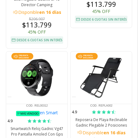
$113.799
Director Camping
45% OFF
acute
Disponible
en 16 días
$206.907
DESDE 6 CUOTAS SIN INTERÉS
$113.799
45% OFF
DESDE 6 CUOTAS SIN INTERÉS
COD. REL00312
COD. REPLA002
4.9
en Smart
1º MÁS VENDIDO
Reposera De Playa Reclinable
4.9
Gadnic Plegable 2 Posiciones
Smartwatch Reloj Gadnic Vg47
acute
Disponible
en 16 días
Pro Pantalla Amoled Con Gps