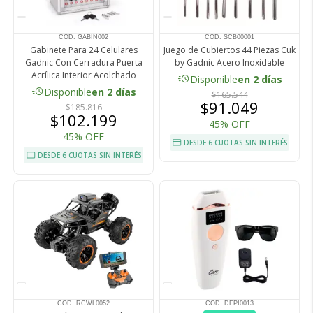
COD. GABIN002
COD. SCB00001
Gabinete Para 24 Celulares
Juego de Cubiertos 44 Piezas Cuk
Gadnic Con Cerradura Puerta
by Gadnic Acero Inoxidable
Acrílica Interior Acolchado
acute
Disponible
en 2 días
acute
Disponible
en 2 días
$165.544
$91.049
$185.816
$102.199
45% OFF
45% OFF
DESDE 6 CUOTAS SIN INTERÉS
DESDE 6 CUOTAS SIN INTERÉS
COD. RCWL0052
COD. DEPI0013