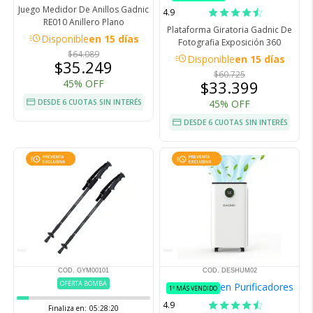
Juego Medidor De Anillos Gadnic
4.9
RE010 Anillero Plano
Plataforma Giratoria Gadnic De
acute
Disponible
en 15 días
Fotografia Exposición 360
$64.089
acute
Disponible
en 15 días
$35.249
$60.725
45% OFF
$33.399
DESDE 6 CUOTAS SIN INTERÉS
45% OFF
DESDE 6 CUOTAS SIN INTERÉS
COD. GYM00101
COD. DESHUM02
OFERTA BOMBA
en Purificadores
1º MÁS VENDIDO
4.9
Finaliza en:
05:28:19