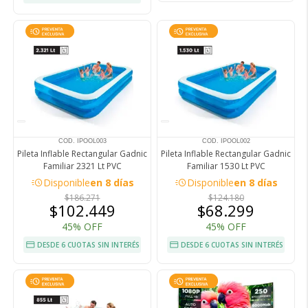
COD. IPOOL003
COD. IPOOL002
Pileta Inflable Rectangular Gadnic
Pileta Inflable Rectangular Gadnic
Familiar 2321 Lt PVC
Familiar 1530 Lt PVC
acute
acute
Disponible
en 8 días
Disponible
en 8 días
$186.271
$124.180
$102.449
$68.299
45% OFF
45% OFF
DESDE 6 CUOTAS SIN INTERÉS
DESDE 6 CUOTAS SIN INTERÉS