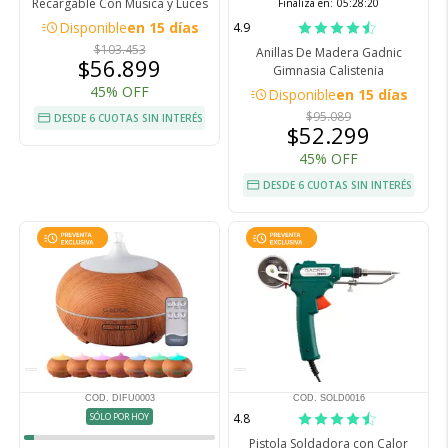
Recargable Con Música y Luces
Finaliza en:
05:28:19
acute
Disponible
en 15 días
4.9
$103.453
Anillas De Madera Gadnic
$56.899
Gimnasia Calistenia
45% OFF
acute
Disponible
en 15 días
$95.089
DESDE 6 CUOTAS SIN INTERÉS
$52.299
45% OFF
DESDE 6 CUOTAS SIN INTERÉS
COD. DIFU0003
COD. SOLD0016
SÓLO POR HOY
4.8
Pistola Soldadora con Calor