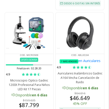
DESDE 6 CUOTAS SIN INTERÉS
COD. MICROS09
COD. ABLUE164
OFERTA BOMBA
en Auriculares
1º MÁS VENDIDO
4.9
Finaliza en:
02:28:19
Auriculares Inalámbricos Gadnic
4.9
A164 Vincha Cancelación de
Microscopio Optico Gadnic
Ruido
1200X Profesional Para Niños
acute
Disponible
en 6 días
LED Kit 17 Piezas
$84.816
acute
Disponible
en 6 días
$46.649
$159.635
$87.799
45% OFF