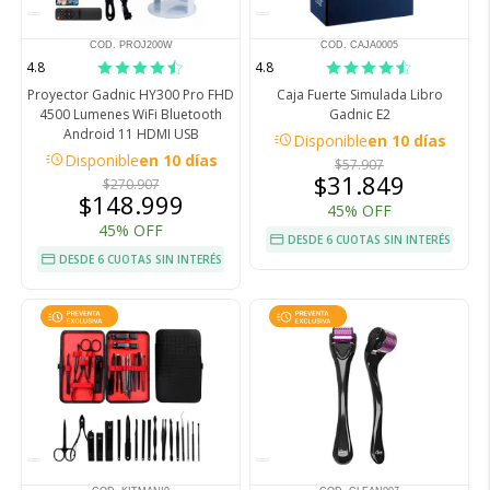
COD. PROJ200W
COD. CAJA0005
4.8
4.8
Proyector Gadnic HY300 Pro FHD
Caja Fuerte Simulada Libro
4500 Lumenes WiFi Bluetooth
Gadnic E2
Android 11 HDMI USB
acute
Disponible
en 10 días
acute
Disponible
en 10 días
$57.907
$31.849
$270.907
$148.999
45% OFF
45% OFF
DESDE 6 CUOTAS SIN INTERÉS
DESDE 6 CUOTAS SIN INTERÉS