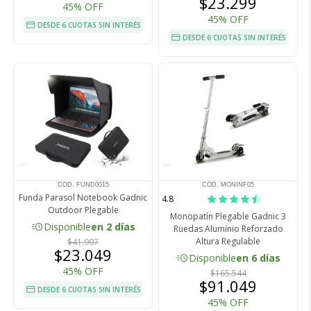
$23.299
45% OFF
45% OFF
DESDE 6 CUOTAS SIN INTERÉS
DESDE 6 CUOTAS SIN INTERÉS
COD. FUND0015
COD. MONINF05
Funda Parasol Notebook Gadnic
4.8
Outdoor Plegable
Monopatín Plegable Gadnic 3
acute
Disponible
en 2 días
Ruedas Aluminio Reforzado
Altura Regulable
$41.907
$23.049
acute
Disponible
en 6 días
45% OFF
$165.544
$91.049
DESDE 6 CUOTAS SIN INTERÉS
45% OFF