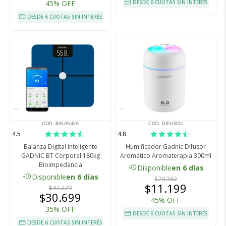
45% OFF
DESDE 6 CUOTAS SIN INTERÉS
DESDE 6 CUOTAS SIN INTERÉS
COD. BALAN42A
COD. DIFU0011
4.5
4.8
Balanza Digital Inteligente
Humificador Gadnic Difusor
GADNIC BT Corporal 180kg
Aromático Aromaterapia 300ml
Bioimpedancia
acute
Disponible
en 6 días
acute
Disponible
en 6 días
$20.362
$11.199
$47.229
$30.699
45% OFF
35% OFF
DESDE 6 CUOTAS SIN INTERÉS
DESDE 6 CUOTAS SIN INTERÉS