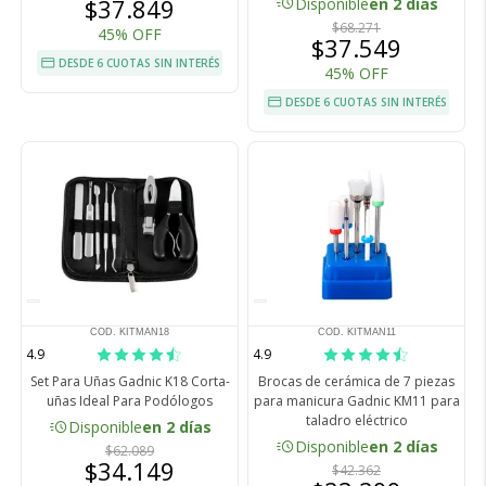
acute
$37.849
Disponible
en 2 días
$68.271
45% OFF
$37.549
DESDE 6 CUOTAS SIN INTERÉS
45% OFF
DESDE 6 CUOTAS SIN INTERÉS
COD. KITMAN18
COD. KITMAN11
4.9
4.9
Set Para Uñas Gadnic K18 Corta-
Brocas de cerámica de 7 piezas
uñas Ideal Para Podólogos
para manicura Gadnic KM11 para
taladro eléctrico
acute
Disponible
en 2 días
acute
Disponible
en 2 días
$62.089
$34.149
$42.362