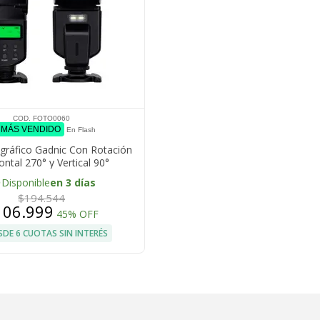
COD. FOTO0060
º MÁS VENDIDO
En Flash
gráfico Gadnic Con Rotación
ontal 270° y Vertical 90°
lidad Universal Canon Nikon
e
Disponible
en 3 días
Fujifilm Pentax
$194.544
106.999
45% OFF
SDE 6 CUOTAS SIN INTERÉS