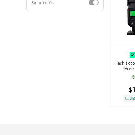
Sin interés
1
Flash Foto
Horiz
Compatibi
acut
$
DE