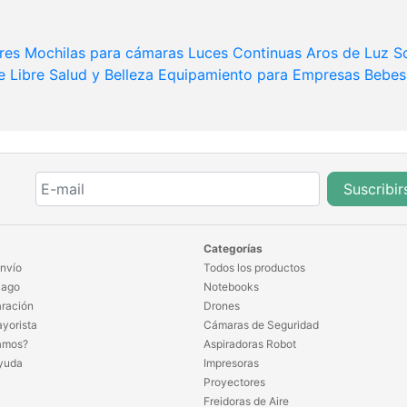
res
Mochilas para cámaras
Luces Continuas
Aros de Luz
S
e Libre
Salud y Belleza
Equipamiento para Empresas
Bebes
Suscribir
Categorías
nvío
Todos los productos
Pago
Notebooks
ración
Drones
yorista
Cámaras de Seguridad
amos?
Aspiradoras Robot
yuda
Impresoras
Proyectores
Freidoras de Aire