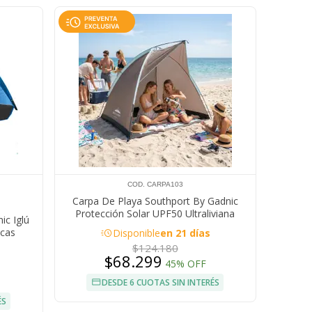
COD. CARPA103
Carpa De Playa Southport By Gadnic
Protección Solar UPF50 Ultraliviana
ic Iglú
170x150 Impermeable Camping Portátil
acute
acas
Disponible
en 21 días
$124.180
$68.299
45% OFF
DESDE 6 CUOTAS SIN INTERÉS
ÉS