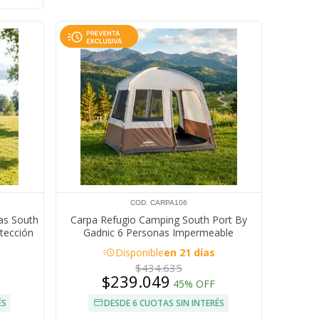
COD. CARPA106
as South
Carpa Refugio Camping South Port By
tección
Gadnic 6 Personas Impermeable
Protección UV Cuerdas Reflectivas
acute
Disponible
en 21 días
$434.635
$239.049
45% OFF
ÉS
DESDE 6 CUOTAS SIN INTERÉS