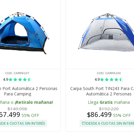
COD. CARPA107
COD. CARPA100
4.9
4.9
h Port Automática 2 Personas
Carpa South Port TIN243 Para 
Para Camping
Automática 2 Personas
añana o
¡Retiralo mañana!
Llega
Gratis
mañana
$149.998
$192.220
67.499
$86.499
55% OFF
55% OFF
SDE 6 CUOTAS SIN INTERÉS
DESDE 6 CUOTAS SIN INTER