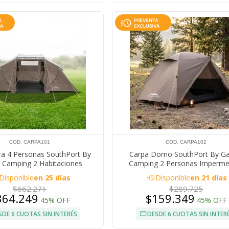
COD. CARPA101
COD. CARPA102
ra 4 Personas SouthPort By
Carpa Domo SouthPort By Ga
 Camping 2 Habitaciones
Camping 2 Personas Imperme
ble Familiar Protección UV
acute
Disponible
en 25 días
Disponible
en 21 días
$662.271
$289.725
364.249
$159.349
45% OFF
45% OFF
SDE 6 CUOTAS SIN INTERÉS
DESDE 6 CUOTAS SIN INTER