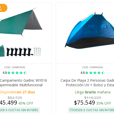
COD. CAMP0030
COD. CARPA04A
4.8
4.8
e Campamento Gadnic WY016
Carpa De Playa 2 Personas Gadn
permeable Multifuncional
Protección UV + Bolso y Est
Disponible
en 27 días
Llega
Gratis
mañana
$82.725
$116.229
45.499
$75.549
45% OFF
35% OFF
SDE 6 CUOTAS SIN INTERÉS
DESDE 6 CUOTAS SIN INTER