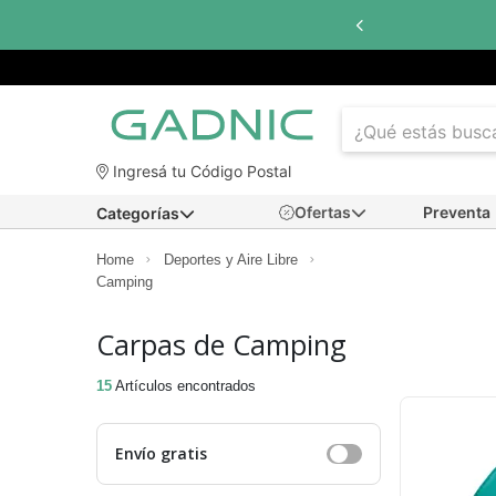
 cuotas sin interés
con todos los bancos
Ingresá tu Código Postal
Ofertas
Preventa
Categorías
Home
Deportes y Aire Libre
Camping
Carpas de Camping
15
Artículos encontrados
Envío gratis