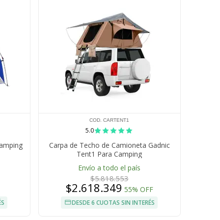
COD. CARTENT1
5.0
Camping
Carpa de Techo de Camioneta Gadnic
Tent1 Para Camping
Envío a todo el país
$5.818.553
$2.618.349
55% OFF
ÉS
DESDE 6 CUOTAS SIN INTERÉS