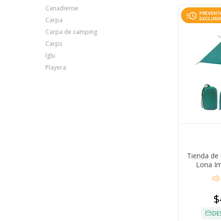
Canadiense
Carpa
Carpa de camping
Carps
Iglu
Playera
Tienda d
Lona Im
acute
$
DE