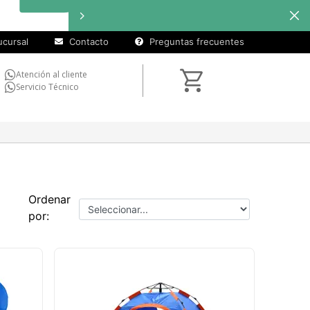
cuotas sin
interés
en
seleccionados
cursal
Contacto
Preguntas frecuentes
Atención al cliente
Servicio Técnico
Ordenar
por: