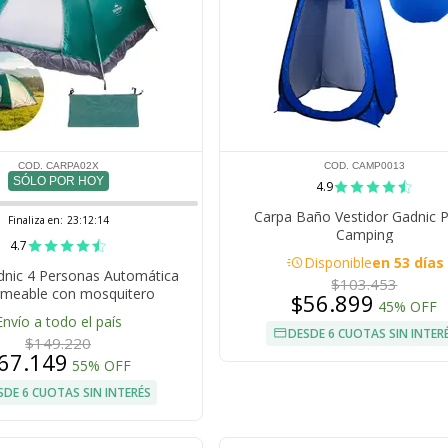
COD. CARPA02X
COD. CAMP0013
SÓLO POR HOY
4.9
Carpa Baño Vestidor Gadnic P
Finaliza en:
23:12:14
Camping
4.7
acute
Disponible
en 53 días
dnic 4 Personas Automática
$103.453
meable con mosquitero
$56.899
45% OFF
Envío a todo el país
DESDE 6 CUOTAS SIN INTER
$149.220
67.149
55% OFF
SDE 6 CUOTAS SIN INTERÉS