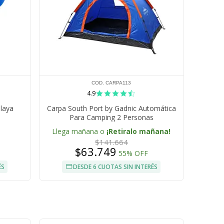
COD. CARPA113
4.9
laya
Carpa South Port by Gadnic Automática
Para Camping 2 Personas
Llega mañana o
¡Retiralo mañana!
$141.664
$63.749
55% OFF
ÉS
DESDE 6 CUOTAS SIN INTERÉS