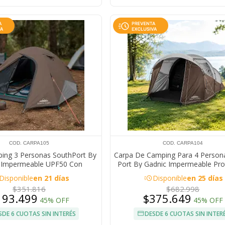
COD. CARPA105
COD. CARPA104
ing 3 Personas SouthPort By
Carpa De Camping Para 4 Person
 Impermeable UPF50 Con
Port By Gadnic Impermeable Pro
ecnología Blackout
Solar UPF50+ Familiar
acute
Disponible
en 21 días
Disponible
en 25 días
$351.816
$682.998
193.499
$375.649
45% OFF
45% OFF
SDE 6 CUOTAS SIN INTERÉS
DESDE 6 CUOTAS SIN INTER