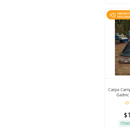
Carpa Camp
Gadnic
T
acute
$
DE