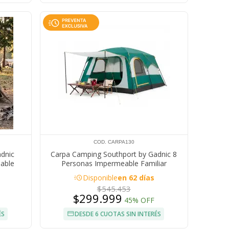
COD. CARPA130
dnic
Carpa Camping Southport by Gadnic 8
able
Personas Impermeable Familiar
acute
Disponible
en 62 días
$545.453
$299.999
45% OFF
ÉS
DESDE 6 CUOTAS SIN INTERÉS