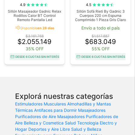
4.9
4.5
Sillón Masajeador Gadnic Relax
Sillón Sofá Rieti By Gadnic 3
Rodillos Calor BT Control
Cuerpos 220 cm Espuma
Remoto Pantalla Led
Comprimido 1 Pieza Gris Claro
acute
Envío a todo el país
Disponible
en 28 días
$3.161.768
$1.517.887
$2.055.149
$683.049
35% OFF
55% OFF
DESDE 6 CUOTAS SIN INTERÉS
DESDE 6 CUOTAS SIN INTERÉS
Explorá nuestras categorías
Estimuladores Musculares
Almohadillas y Mantas
Térmicas
Antifaces para Dormir
Masajeadores
Purificadores de Aire
Masajeadores
Purificadores de
Aire
Belleza y Cosmetica
Salud
Tecnologia
Electro y
Hogar
Deportes y Aire Libre
Salud y Belleza