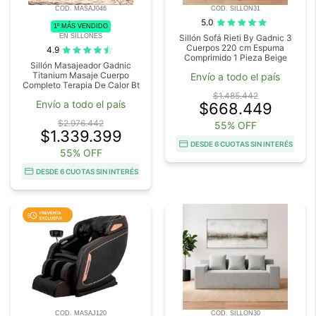
COD. MASAJ046
COD. SILLON31
5.0
1º MÁS VENDIDO
EN SILLONES
Sillón Sofá Rieti By Gadnic 3
Cuerpos 220 cm Espuma
4.9
Comprimido 1 Pieza Beige
Sillón Masajeador Gadnic
Titanium Masaje Cuerpo
Envío a todo el país
Completo Terapia De Calor Bt
$1.485.442
Envío a todo el país
$668.449
$2.976.442
55% OFF
$1.339.399
DESDE 6 CUOTAS SIN INTERÉS
55% OFF
DESDE 6 CUOTAS SIN INTERÉS
COD. MASAJ120
COD. SILLON30