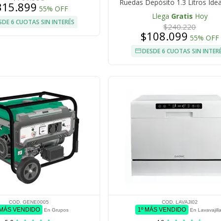
Ruedas Depósito 1.3 Litros Idea
315.899
55% OFF
Ropa y Telas Delicadas
Llega
Gratis
Hoy
SDE 6 CUOTAS SIN INTERÉS
$240.220
$108.099
55% OFF
DESDE 6 CUOTAS SIN INTER
COD. GENE0005
COD. LAVAJI02
 MÁS VENDIDO
1º MÁS VENDIDO
En Grupos
En Lavavajill