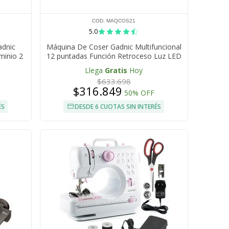
COD. MAQCOS21
5.0
adnic
Máquina De Coser Gadnic Multifuncional
minio 2
12 puntadas Función Retroceso Luz LED
Brazo Libre Velocidad Ajustable 71W
Llega
Gratis
Hoy
$633.698
$316.849
50% OFF
ÉS
DESDE 6 CUOTAS SIN INTERÉS