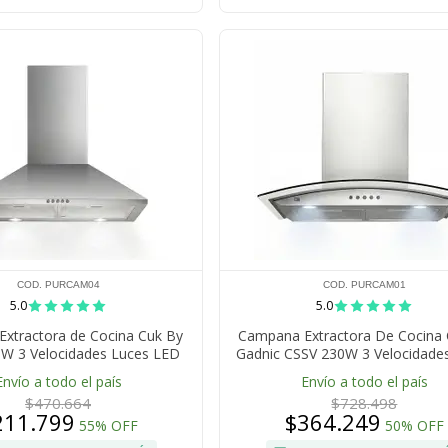
COD. PURCAM04
COD. PURCAM01
5.0
5.0
xtractora de Cocina Cuk By
Campana Extractora De Cocina 
5W 3 Velocidades Luces LED
Gadnic CSSV 230W 3 Velocidade
cero Inoxidable 430
LED
Envío a todo el país
Envío a todo el país
$470.664
$728.498
211.799
$364.249
55% OFF
50% OFF