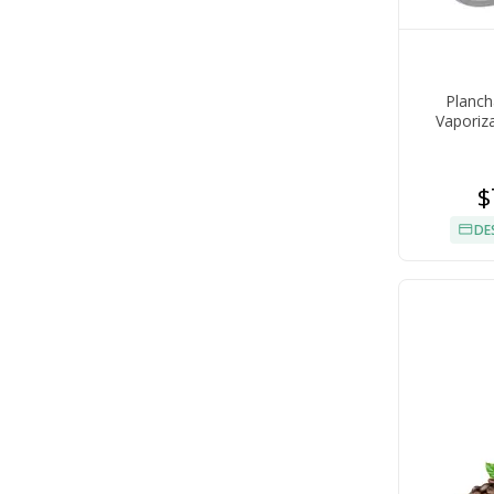
Planch
Vapori
$
DE