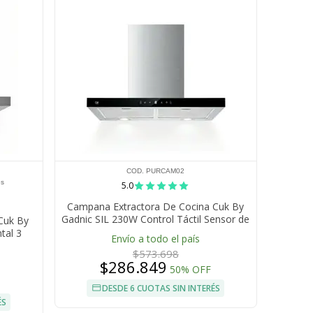
COD. PURCAM02
es
5.0
Campana Extractora De Cocina Cuk By
Gadnic SIL 230W Control Táctil Sensor de
Cuk By
Mano Luces LED
tal 3
Envío a todo el país
$573.698
$286.849
50% OFF
DESDE 6 CUOTAS SIN INTERÉS
ÉS