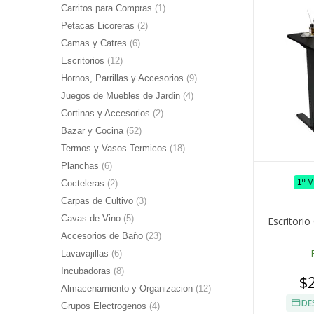
Carritos para Compras
(1)
Petacas Licoreras
(2)
Camas y Catres
(6)
Escritorios
(12)
Hornos, Parrillas y Accesorios
(9)
Juegos de Muebles de Jardin
(4)
Cortinas y Accesorios
(2)
Bazar y Cocina
(52)
Termos y Vasos Termicos
(18)
Planchas
(6)
1º 
Cocteleras
(2)
Carpas de Cultivo
(3)
Cavas de Vino
(5)
Escritorio
Accesorios de Baño
(23)
Lavavajillas
(6)
Incubadoras
(8)
$
Almacenamiento y Organizacion
(12)
DE
Grupos Electrogenos
(4)