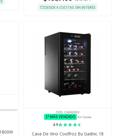
ÉS
DESDE 6 CUOTAS SIN INTERÉS
COD. CAVA0002
1º MÁS VENDIDO
En Cavas
4.9
c 1800W
Cava De Vino Coolfroz By Gadnic 18