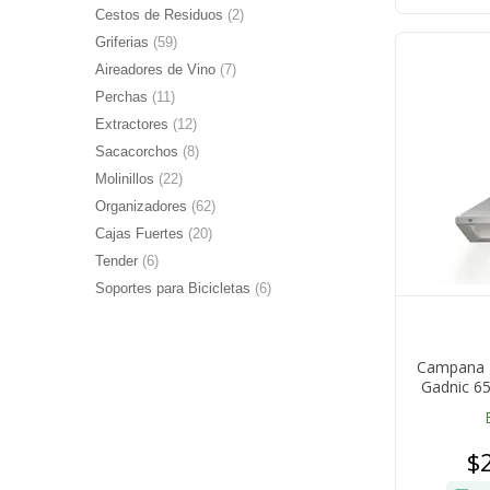
Cestos de Residuos
(2)
Griferias
(59)
Aireadores de Vino
(7)
Perchas
(11)
Extractores
(12)
Sacacorchos
(8)
Molinillos
(22)
Organizadores
(62)
Cajas Fuertes
(20)
Tender
(6)
Soportes para Bicicletas
(6)
Campana E
Gadnic 6
A
$