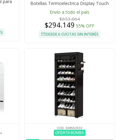
l para
Botellas Termoelectrica Display Touch
LED Vidrio Templado
Envío a todo el país
$653.664
$294.149
55% OFF
ÉS
DESDE 6 CUOTAS SIN INTERÉS
COD. SHRACK02
OFERTA BOMBA
as