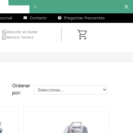
cuotas sin
Hasta
interés
en
seleccionados
cursal
Contacto
Preguntas frecuentes
Atención al cliente
Servicio Técnico
Ordenar
por: