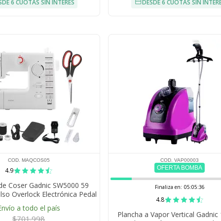
SDE 6 CUOTAS SIN INTERÉS
DESDE 6 CUOTAS SIN INTER
COD. MAQCOS05
COD. VAP00003
OFERTA BOMBA
4.9
de Coser Gadnic SW5000 59
Finaliza en:
05:05:35
lso Overlock Electrónica Pedal
4.8
Luz Led
Envío a todo el país
Plancha a Vapor Vertical Gadni
$701.998