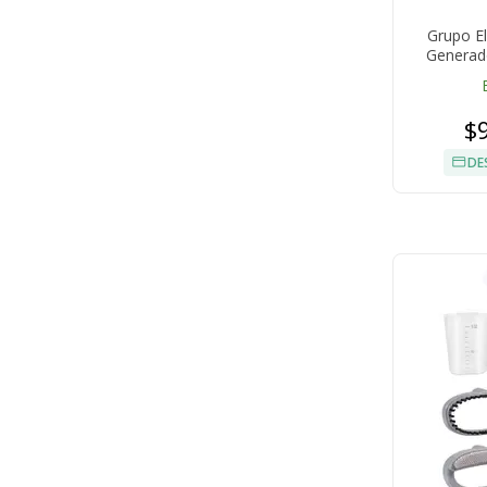
Grupo E
Generad
Tanque 
$
DE