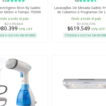
5.0
4.8
lectrógeno Bron By Gadnic
Lavavajillas De Mesada Gadnic Pr
or Motor 4 Tiempo 7500W
de Cubiertos 6 Programas De 
25 Litros Gasolina 16 HP
Secado Con Aire Caliente
Envío a todo el país
Envío a todo el país
$2.178.664
$1.376.776
980.399
$619.549
55% OFF
55% OFF
SDE 6 CUOTAS SIN INTERÉS
DESDE 6 CUOTAS SIN INTER