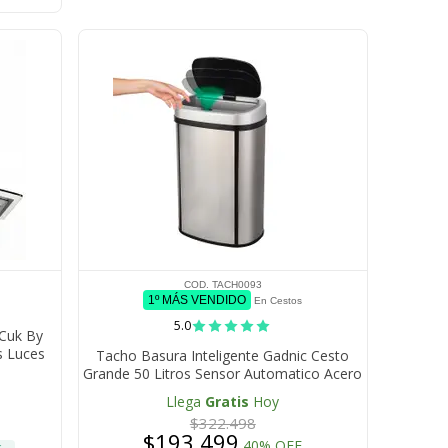
COD. TACH0093
1º MÁS VENDIDO
En Cestos
5.0
Cuk By
s Luces
Tacho Basura Inteligente Gadnic Cesto
Grande 50 Litros Sensor Automatico Acero
Inoxidable Antihuellas
Llega
Gratis
Hoy
$322.498
$193.499
40% OFF