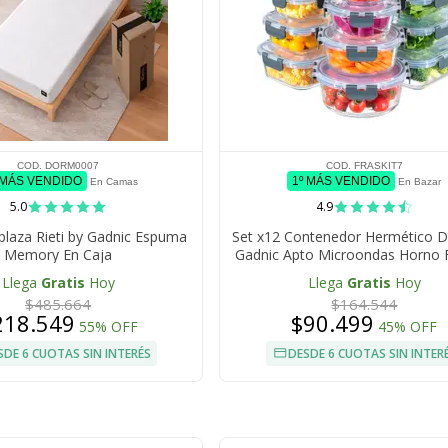
COD. DORM0007
COD. FRASKIT7
 MÁS VENDIDO
1º MÁS VENDIDO
En Camas
En Bazar
5.0
4.9
plaza Rieti by Gadnic Espuma
Set x12 Contenedor Hermético De
Memory En Caja
Gadnic Apto Microondas Horno 
Heladera Tupper Luchera
Llega
Gratis
Hoy
Llega
Gratis
Hoy
$485.664
$164.544
218.549
$90.499
55% OFF
45% OFF
SDE 6 CUOTAS SIN INTERÉS
DESDE 6 CUOTAS SIN INTER