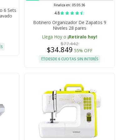
Finaliza en:
05:05:35
o 6 Sets
4.8
Lavado
Botinero Organizador De Zapatos 9
Niveles 28 pares
Llega Hoy o
¡Retiralo hoy!
$77.442
ÉS
$34.849
55% OFF
DESDE 6 CUOTAS SIN INTERÉS