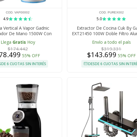
COD. VAP00002
COD. PUREX002
4.9
5.0
a Vertical A Vapor Gadnic
Extractor De Cocina Cuk By G
zador De Mano 1500W Con
EXT21450 100W Doble Filtro Alu
Accesorios
Luces LED Blanco
Llega
Gratis
Hoy
Envío a todo el país
$174.442
$319.331
78.499
$143.699
55% OFF
55% OFF
SDE 6 CUOTAS SIN INTERÉS
DESDE 6 CUOTAS SIN INTER