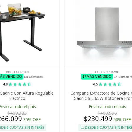
COD. ESCRI11N
COD. PURCAM03
MÁS VENDIDO
1º MÁS VENDIDO
En Escritorios
En Extractor
4.9
4.5
 Gadnic Con Altura Regulable
Campana Extractora de Cocina 
Eléctrico
Gadnic SIL 65W Botonera Fron
Velocidades Luces LED
Envío a todo el país
Envío a todo el país
$409.383
$460.998
266.099
$230.499
35% OFF
50% OFF
SDE 6 CUOTAS SIN INTERÉS
DESDE 6 CUOTAS SIN INTER