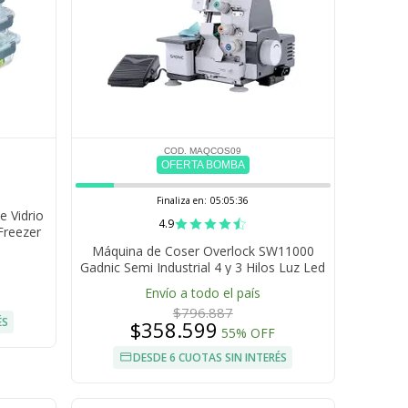
COD. MAQCOS09
OFERTA BOMBA
Finaliza en:
05:05:35
 Vidrio
4.9
Freezer
s
Máquina de Coser Overlock SW11000
Gadnic Semi Industrial 4 y 3 Hilos Luz Led
Pedal 1000 Ppm
Envío a todo el país
$796.887
ÉS
$358.599
55% OFF
DESDE 6 CUOTAS SIN INTERÉS