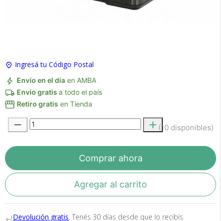
×
Medios de Pago
Ingresá tu Código Postal
Envío en el día
en AMBA
Envío gratis
a todo el país
Retiro gratis
en Tienda
(10 disponibles)
Recibí el producto que esperabas o
te devolvemos tu dinero.
Comprar ahora
Agregar al carrito
En Bidcom te aseguramos recibir el producto
que esperabas o te devolvemos el 100% de tu
dinero!
Devolución gratis
, Tenés 30 días desde que lo recibís.