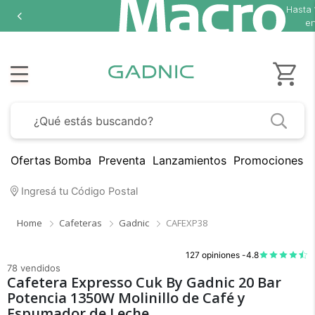
Hasta
18 cuotas sin interés
en seleccionados
Ofertas Bomba
Preventa
Lanzamientos
Promociones B
Ingresá tu Código Postal
Home
Cafeteras
Gadnic
CAFEXP38
127 opiniones -
4.8
78 vendidos
Cafetera Expresso Cuk By Gadnic 20 Bar
Potencia 1350W Molinillo de Café y
Espumador de Leche