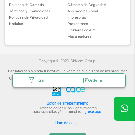
Políticas de Garantía
Cámaras de Seguridad
Términos y Promociones
Aspiradoras Robot
Políticas de Privacidad
Impresoras
Noticias
Proyectores
Freidoras de Aire
Masajeadores
Copyright © 2026 Bidcom Group.
Las fotos son a modo ilustrativo. La venta de cualquiera de los productos
publicados está sujeta a la verificación de stock.
Gadnic Tecnología novedosa.
Última actualización:
8/8/2026
by
Bidcom
Filtrar
Ordenar
S.R.L.
Botón de arrepentimiento
Defensa de las y los Consumidores
para consultas y/o denuncias
ingrese aquí
Libro de quejas