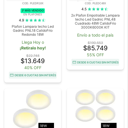
COD. PLEDR18X
COD. PLEDC48X
4.5
1º MÁS VENDIDO
EN PLAFONES
2x Plafon Empotrable Lampara
techo Led Gadnic PNL48
4.9
Cuadrado 48W CalidoFrio
Plafon Lampara techo Led
3000K6000K KIT
Gadnic PNL18 CalidoFrio
Redondo 18W
Envío a todo el país
Llega Hoy o
$190.553
$85.749
¡Retiralo hoy!
55% OFF
$22.748
$13.649
DESDE 6 CUOTAS SIN INTERÉS
40% OFF
DESDE 6 CUOTAS SIN INTERÉS