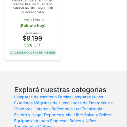
Plafon Lampara techo Led
Gadnic PNL24 Cuadrado
Calido/Frio 3000K/6000K
Cuadrado 24W
Llega Hoy o
¡Retiralo hoy!
$20.442
$9.199
55% OFF
DESDE 6 CUOTAS SIN INTERÉS
Explorá nuestras categorías
Lámparas de escritorio
Faroles
Lamparas
Luces
Exteriores
Máquinas de Humo
Luces de Emergencias
Veladores
Linternas
Reflectores Led
Tecnologia
Electro y Hogar
Deportes y Aire Libre
Salud y Belleza
Equipamiento para Empresas
Bebes y Niños
Seguridad y Vigilancia