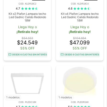
COD. KLDR18C2
COD. KLDR18C4
4.7
4.6
Kit x2 Plafon Lampara techo
Kit x4 Plafon Lampara techo
Led Gadnic Calido Redondo
Led Gadnic Calido Redondo
18W
18W
Llega Hoy o
Llega Hoy o
¡Retiralo hoy!
¡Retiralo hoy!
$54.553
$104.664
$24.549
$47.099
55% OFF
55% OFF
DESDE 6 CUOTAS SIN INTERÉS
DESDE 6 CUOTAS SIN INTERÉS
1 modelos
1 modelos
COD. PLEDC18X
COD. PLEDR24X
4.7
5.0